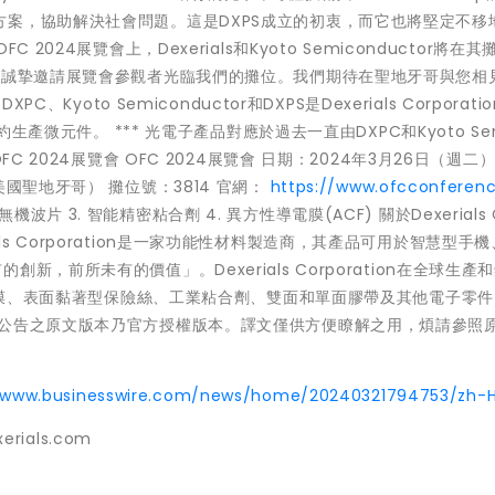
案，協助解決社會問題。這是DXPS成立的初衷，而它也將堅定不移
024展覽會上，Dexerials和Kyoto Semiconductor將在其
們誠摯邀請展覽會參觀者光臨我們的攤位。我們期待在聖地牙哥與您相見
Kyoto Semiconductor和DXPS是Dexerials Corporati
生產微元件。 *** 光電子產品對應於過去一直由DXPC和Kyoto Sem
 2024展覽會 OFC 2024展覽會 日期：2024年3月26日（週二）
國聖地牙哥） 攤位號：3814 官網：
https://www.ofcconferenc
無機波片 3. 智能精密粘合劑 4. 異方性導電膜(ACF) 關於Dexerials 
ials Corporation是一家功能性材料製造商，其產品可用於智慧型手
，前所未有的價值」。Dexerials Corporation在全球生產
反射膜、表面黏著型保險絲、工業粘合劑、雙面和單面膠帶及其他電子零
本公告之原文版本乃官方授權版本。譯文僅供方便瞭解之用，煩請參照
//www.businesswire.com/news/home/20240321794753/zh-
xerials.com