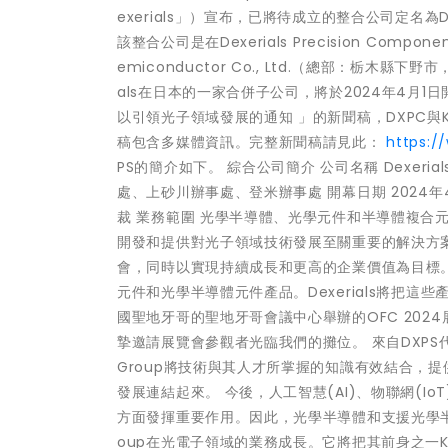
exerials」）宣布，已將待成立的整合公司定名為Dexeri
該整合公司是在Dexerials Precision Comp
emiconductor Co., Ltd.（總部：栃木縣下野
als在日本的一家合併子公司，將於2024年4月1日開
以引領光子領域發展的通知 」的新聞稿，DXPC與Ky
稿包含多媒體資訊。完整新聞稿請見此：
https:/
PS的簡介如下。 綜合公司簡介 公司名稱 Dexerials P
處、上砂川辦事處、登米辦事處 開幕日期 2024年4月1
裁 業務範圍 光學半導體、光學元件和半導體複合元件（
開發和提供對光子領域技術發展至關重要的解決方
會，同時以實現持續成長和更高的企業價值為目標。 DXP
元件和光學半導體元件產品。Dexerials將把這
國聖地牙哥的聖地牙哥會議中心舉辦的OFC 2024展覽會
摯邀請展覽會參觀者光臨我們的攤位。 來自DXPS代表董事
Group將技術與其人才所掌握的知識有效結合，
發展連結起來。 今後，人工智慧(AI)、物聯網(
方面發揮重要作用。因此，光學半導體和支援光學半導體
oup在光電子領域的業務成長。它將把其前身之一Kyoto