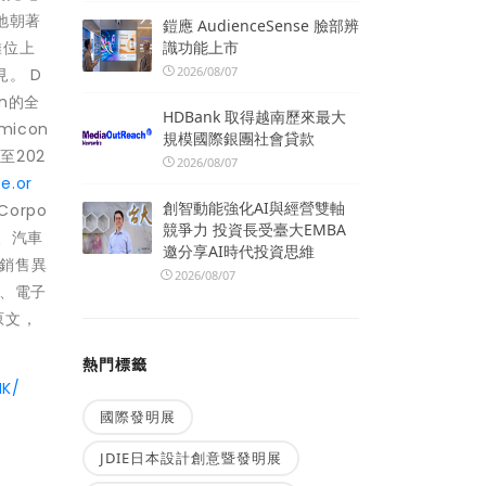
地朝著
鎧應 AudienceSense 臉部辨
識功能上市
攤位上
2026/08/07
。 D
on的全
HDBank 取得越南歷來最大
icon
規模國際銀團社會貸款
至202
2026/08/07
e.or
創智動能強化AI與經營雙軸
Corpo
競爭力 投資長受臺大EMBA
機、汽車
邀分享AI時代投資思維
和銷售異
2026/08/07
件、電子
原文，
熱門標籤
HK/
國際發明展
JDIE日本設計創意暨發明展