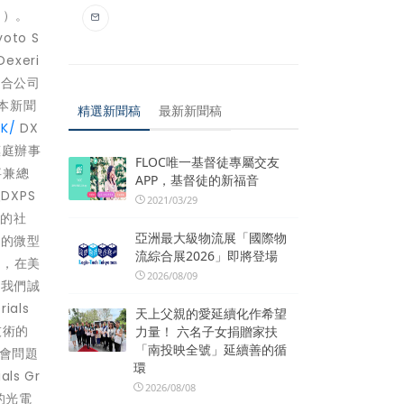
S」）。
oto S
exeri
綜合公司
 本新聞
精選新聞稿
最新新聞稿
K/
DX
 惠庭辦事
FLOC唯一基督徒專屬交友
事兼總
APP，基督徒的新福音
DXPS
2021/03/29
展的社
亞洲最大級物流展「國際物
營的微型
流綜合展2026」即將登場
），在美
2026/08/09
。我們誠
als
天上父親的愛延續化作希望
技術的
力量！ 六名子女捐贈家扶
「南投映全號」延續善的循
社會問題
環
s Gr
2026/08/08
p的光電