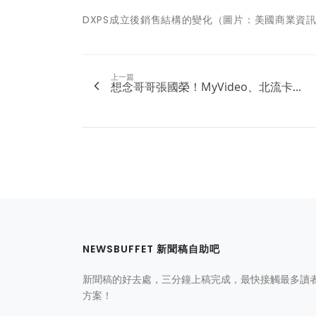
DXPS成立後銷售結構的變化（圖片：美國商業資
上一篇
想念哥哥張國榮！MyVideo、北流卡...
NEWSBUFFET 新聞稿自助吧
新聞稿的好去處，三分鐘上稿完成，最快接觸最多讀
方案！