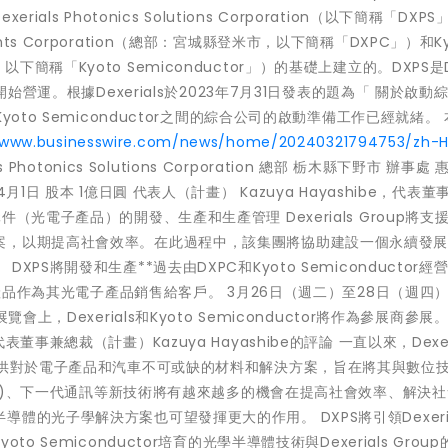
als Photonics Solutions Corporation（以下簡稱「DXP
onents Corporation（總部：宮城縣登米市，以下簡稱「DXPC」）和Ky
市，以下簡稱「Kyoto Semiconductor」）的基礎上建立的。DXPS是D
始營運。根據Dexerials於2023年7月31日發表的題為「 關於啟動
oto Semiconductor之間的綜合公司的啟動準備工作已經就緒。
/www.businesswire.com/news/home/20240321794753/zh-H
hotonics Solutions Corporation 總部 栃木縣下野市 辦事處
日 股本 1億日圓 代表人（計畫） Kazuya Hayashibe，代表董
光電子產品）的開發、生產和生產管理 Dexerials Group將支援
案，以期提高社會效率。在此過程中，該集團將協助建設一個永續發
S將開發和生產**過去由DXPC和Kyoto Semiconductor經
些產品作為其光電子產品銷售給客戶。 3月26日（週二）至28日（週四
上，Dexerials和Kyoto Semiconductor將作為參展商參展
兼總裁（計畫）Kazuya Hayashibe的評論 一直以來，Dexeri
提供對於電子產品和汽車不可或缺的材料和解決方案，旨在將其與數位
IoT)、下一代通訊等新技術將有越來越多的機會在提高社會效率、解決
的光子學解決方案也可望發揮更大的作用。 DXPS將引領Dexerial
 Semiconductor培育的光學半導體技術與Dexerials Grou