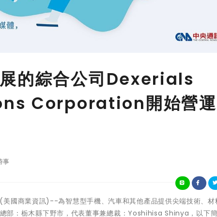
的綜合公司Dexerials
tions Corporation開始營
時事
本下野--(美國商業資訊)--為智慧型手機、汽車和其他產品提供尖端技術、
 4980)（總部：栃木縣下野市，代表董事兼總裁：Yoshihisa Shinya，以下