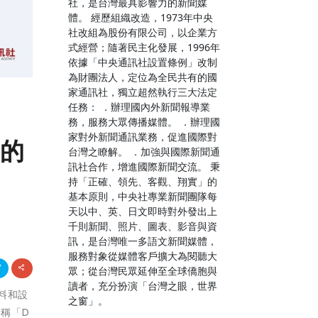
社，是台灣最具影響力的新聞媒
體。 經歷組織改造，1973年中央
社改組為股份有限公司，以企業方
式經營；隨著民主化發展，1996年
依據「中央通訊社設置條例」改制
為財團法人，定位為全民共有的國
家通訊社，獨立超然執行三大法定
任務： ．辦理國內外新聞報導業
務，服務大眾傳播媒體。 ．辦理國
家對外新聞通訊業務，促進國際對
運的
台灣之瞭解。 ．加強與國際新聞通
訊社合作，增進國際新聞交流。 秉
持「正確、領先、客觀、翔實」的
基本原則，中央社專業新聞團隊每
天以中、英、日文即時對外發出上
千則新聞、照片、圖表、影音與資
訊，是台灣唯一多語文新聞媒體，
服務對象從媒體客戶擴大為閱聽大
眾；從台灣民眾延伸至全球僑胞與
讀者，充分扮演「台灣之眼，世界
材料和設
之窗」。
簡稱「D