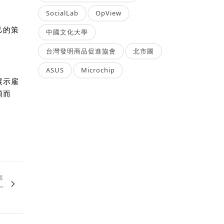
SocialLab
OpView
己的策
中國文化大學
台灣發明商品促進協會
北市圖
ASUS
Microchip
展示雇
穎而
篇
.