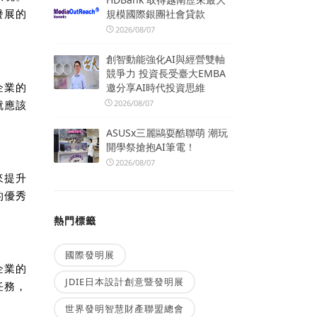
規模國際銀團社會貸款
發展的
2026/08/07
創智動能強化AI與經營雙軸
競爭力 投資長受臺大EMBA
企業的
邀分享AI時代投資思維
2026/08/07
就應該
ASUSx三麗鷗耍酷聯萌 潮玩
開學祭搶抱AI筆電！
2026/08/07
來提升
的優秀
熱門標籤
國際發明展
企業的
JDIE日本設計創意暨發明展
任務，
世界發明智慧財產聯盟總會