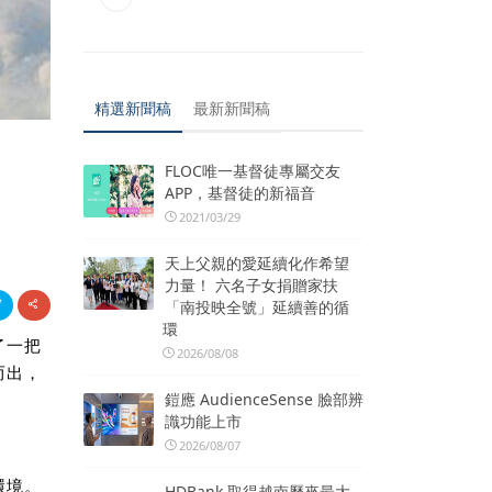
精選新聞稿
最新新聞稿
力
FLOC唯一基督徒專屬交友
APP，基督徒的新福音
2021/03/29
天上父親的愛延續化作希望
力量！ 六名子女捐贈家扶
「南投映全號」延續善的循
環
了一把
2026/08/08
而出，
鎧應 AudienceSense 臉部辨
識功能上市
2026/08/07
環境。
HDBank 取得越南歷來最大