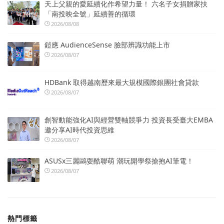
天上父親的愛延續化作希望力量！ 六名子女捐贈家扶
「南投映全號」延續善的循環
2026/08/08
鎧應 AudienceSense 臉部辨識功能上市
2026/08/07
HDBank 取得越南歷來最大規模國際銀團社會貸款
2026/08/07
創智動能強化AI與經營雙軸競爭力 投資長受臺大EMBA
邀分享AI時代投資思維
2026/08/07
ASUSx三麗鷗耍酷聯萌 潮玩開學祭搶抱AI筆電！
2026/08/07
熱門標籤