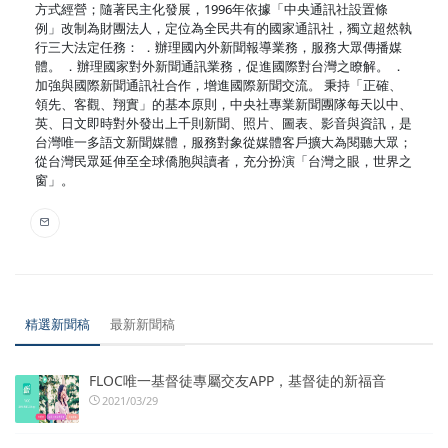
方式經營；隨著民主化發展，1996年依據「中央通訊社設置條
例」改制為財團法人，定位為全民共有的國家通訊社，獨立超然執
行三大法定任務： ．辦理國內外新聞報導業務，服務大眾傳播媒
體。 ．辦理國家對外新聞通訊業務，促進國際對台灣之瞭解。 ．
加強與國際新聞通訊社合作，增進國際新聞交流。 秉持「正確、
領先、客觀、翔實」的基本原則，中央社專業新聞團隊每天以中、
英、日文即時對外發出上千則新聞、照片、圖表、影音與資訊，是
台灣唯一多語文新聞媒體，服務對象從媒體客戶擴大為閱聽大眾；
從台灣民眾延伸至全球僑胞與讀者，充分扮演「台灣之眼，世界之
窗」。
精選新聞稿
最新新聞稿
FLOC唯一基督徒專屬交友APP，基督徒的新福音
2021/03/29