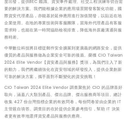
度出發，提供BEC 鑑識、資安事件處理、社交工程演練等切合需
要的解決方案。我們能根據企業的應用場景開發客製化功能，國
際資安代理產品，亦能基於延伸應用進行加值開發，以貼近在地
企業使用。在地的專業技術與客服團隊，當海外代理產品有客服
需求時，也能在第一時間協助檢視排查，降低海外原廠溝通與服
務時差。
中華數位科技將目標從郵件安全擴展到更廣義的網路安全，提供
優質的產品與服務做為企業安全可靠的後盾。榮獲 CIO Taiwan
2024 Elite Vendor【資安產品與服務】獎項，為我們注入了新
的動力，我們將繼續強化在資安領域的研發投入，提供企業創新
可靠的解決方案，攜手面對不斷變化的資安挑戰！
CIO Taiwan 2024 Elite Vendor 調查聚焦於 CIO 的品牌喜好
取向，涵蓋八大類別產品、傑出品牌、傑出服務商等項目。總計
收集 427 份台灣指標企業的有效問卷，每份問卷皆由企業的 IT
主管親自填答。調查目的在於提供企業參考指引，幫助 IT 決策
者更有效率地選擇資安產品與服務供應商。