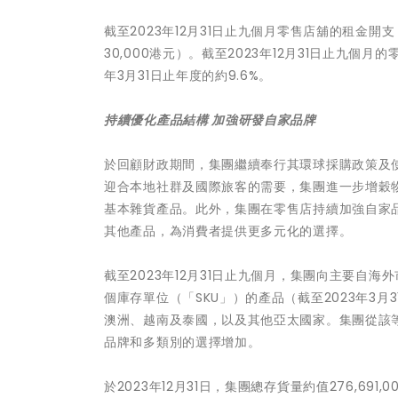
截至2023年12月31日止九個月零售店舖的租金開支（收
30,000港元）。截至2023年12月31日止九個
年3月31日止年度的約9.6%。
持續優化產品結構 加強研發自家品牌
於回顧財政期間，集團繼續奉行其環球採購政策及
迎合本地社群及國際旅客的需要，集團進一步增穀
基本雜貨產品。此外，集團在零售店持續加強自家
其他產品，為消費者提供更多元化的選擇。
截至2023年12月31日止九個月，集團向主要自
個庫存單位（「SKU」）的產品（截至2023年3月
澳洲、越南及泰國，以及其他亞太國家。集團從該
品牌和多類別的選擇增加。
於2023年12月31日，集團總存貨量約值276,691,0