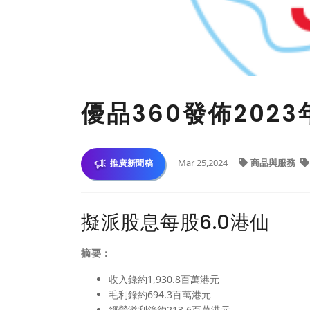
優品360發佈202
Mar 25,2024
商品與服務
推廣新聞稿
擬派股息每股6.0港仙
摘要：
收入錄約1,930.8百萬港元
毛利錄約694.3百萬港元
經營溢利錄約213.6百萬港元