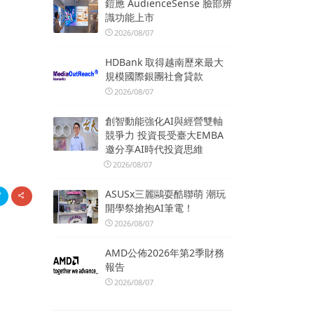
鎧應 AudienceSense 臉部辨
識功能上市
2026/08/07
HDBank 取得越南歷來最大
規模國際銀團社會貸款
2026/08/07
創智動能強化AI與經營雙軸
競爭力 投資長受臺大EMBA
邀分享AI時代投資思維
2026/08/07
ASUSx三麗鷗耍酷聯萌 潮玩
開學祭搶抱AI筆電！
2026/08/07
AMD公佈2026年第2季財務
報告
2026/08/07