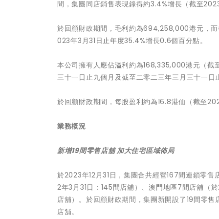
間，集團同店銷售表現錄得約3.4%增長（截至2023
於回顧財政期間，毛利約為694,258,000港元，而截
023年3月31日止年度35.4%增長0.6個百分點。
本公司擁有人應佔溢利約為168,335,000港元（截
三十一日止九個月及截至二零二三年三月三十一日止
於回顧財政期間，每股盈利約為16.8港仙（截至202
業務概況
新增
19
間零售店舖 加大住宅區域佈局
於2023年12月31日，集團合共經營167間連鎖零售
2年3月31日：145間店舖）、澳門地區7間店舖（於2
店舖）。於回顧財政期間，集團新開設了19間零售
店舖。