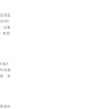
的品質監
約30
元，佔集
牌，售賣
會員計
如印花複
顧客，有
。
顧客提供