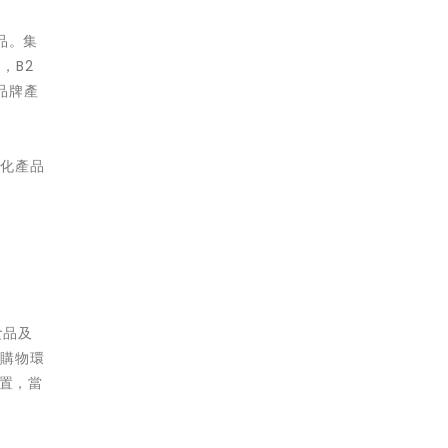
品。集
，B2
品牌產
優化產品
食品及
的購物環
位置，當