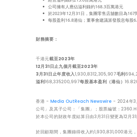
公司擁有人應佔溢利錄約168.3百萬港元
於2023年12月31日，集團零售店舖數目為16
每股盈利16.8港仙；董事會建議派發股息每股6
財務摘要：
千港元
截至
2023
年
12
月
31
日止九個月
截至
2023
年
3
月
31
日止年度
收入
1,930,8312,305,907
毛利
694,
溢利
168,335200,997
每股基本盈利（港仙）
16.82
香港 -
Media OutReach Newswire
- 2024年
公司」及其子公司：「集團」；股票編號：2360.H
於本公司的財政年度結算日由3月31日變更為12月
於回顧期間，集團錄得收入約1,930,831,000