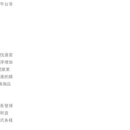
交平台等
尋找適當
年淨增加
開展業
舒適的購
兩個品
增長發揮
絡和資
各式各樣