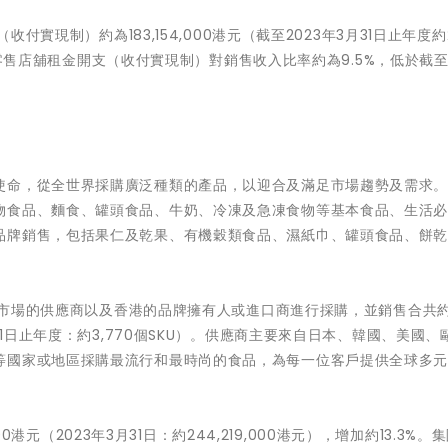
付實現制）約為183,154,000港元（截至2023年3月31日止年度約2
月的零售店舖租金開支（收付實現制）對銷售收入比率約為9.5%，低於截至2
使命，從全世界採購廣泛種類的產品，以迎合及滿足市場趨勢及需求
物食品、麵食、罐頭食品、牛奶、冷凍及急凍食物等基本食品、生活
品牌銷售，包括果仁及乾果、有機穀類食品、濕紙巾、罐頭食品、餅
海外市場的供應商以及香港的品牌擁有人或進口商進行採購，並銷售合共約3
31日止年度：約3,770個SKU）。供應商主要來自日本、韓國、美國、
等國家或地區採購最流行和最時尚的食品，為每一位客戶提供全球多
00港元（2023年3月31日：約244,219,000港元），增加約13.3%。