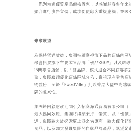
一系列精選優質產品價格優惠，以感謝顧客多年來
媒介進行廣告宣傳，成功促使顧客重複惠顧，並吸
未來展望
為保持營運效益，集團持續審視旗下品牌店舖的區
機會拓展旗下主要零售品牌「優品360°」以及環球
15間零售店舖，以「雙品牌」模式迎合不同顧客群
務，集團繼續優化店舖區域分佈，審視現有零售店
物體驗。至於「FoodVille」則以香港大型中
牌的差異性。
集團於回顧財政期間引入招商海通貿易有限公司（
最大協同效應。集團將繼續秉持「優質」及「優價
源，集團致力於探索更上游之供應商，致力優化銷
食品，以及加大發展集團的自家品牌產品，既滿足