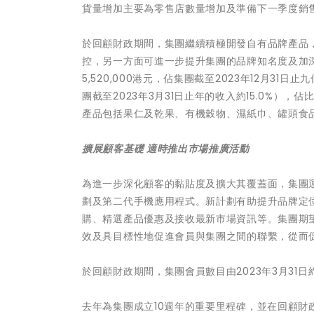
貨量增加主要為零售店數量增加及準備下一季度銷
於回顧財政期間，集團繼續積極開發自有品牌產品
控，另一方面可進一步提升集團的品牌知名度及加深顧
5,520,000港元，佔集團截至2023年12月31日止
團截至2023年3月31日止年的收入約15.0%）
產品包括果仁及乾果、有機穀物、濕紙巾、罐頭食
擴展顧客基礎 適時推出市場推廣活動
為進一步深化顧客的黏貼度及擴大其覆蓋面，集團運
劃及第二代手機應用程式。新計劃有助提升品牌定
購、精選產品優惠及接收最新市場資訊等。集團期
效及具目標性地促進會員與集團之間的聯繫，從而
於回顧財政期間，集團會員數目由2023年3月31日約2,0
去年為集團成立10週年的重要里程碑，並在回顧