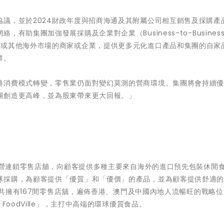
議，並於2024財政年度與招商海通及其附屬公司相互銷售及採購產
助集團加強發展採購及企業對企業（Business-to-Business
甚或其他海外市場的商家或企業，提供更多元化進口產品和集團的自家
群。
港消費模式轉變，零售業仍面對變幻莫測的營商環境。集團將會持續
團創造更高峰，並為股東帶來更大回報。」
」經營連鎖零售店舖，向顧客提供多種主要來自海外的進口預先包裝休閒
球採購，為顧客提供「優質」和「優價」的產品，並為顧客提供舒適
團合共擁有167間零售店舖，遍佈香港、澳門及中國內地人流暢旺的戰略
oodVille」，主打中高端的環球優質食品。