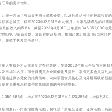
售旺季的需求增加。
，此舉一方面可有助集團捕捉價格優勢，以及對產品可行使較高程度
客忠誠度。截至2023年12月31日止九個月，自家品牌產品的銷售額
九個月的收入約15.8%（截至2023年3月31日止年度約346,352,000港
，佔比增加約0.8個百分點。於回顧財政期間，集團已累計推出11個自家品
品、餅乾零售及其他產品。
用大數據分析及重新制定營銷策略，並於2020年推出全新的三級制
位及市場知名度，而會員獎賞亦全面優化及提升，享有更多會員福利
望透過提供多元化的推廣策略，向內鞏固會員核心及向外延展吸納新
促使會員重複惠顧並帶動集團業務的可持續增長。
59,688名，增加至2023年12月31日約2,123,356名，增幅約3%
財政期間進行不同市場推廣活動，包括以「超級至優價」優惠活動，為