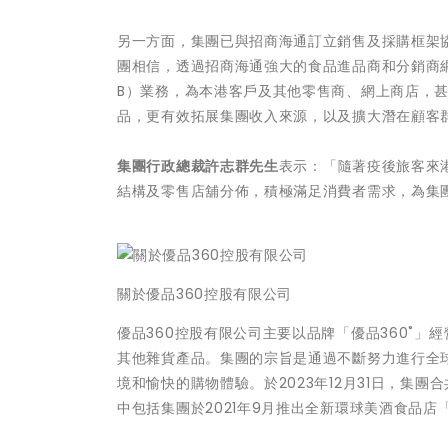
另一方面，集團已與招商海通訂立銷售及採購框架協
團相信，透過招商海通強大的食品進品商和分銷商網絡，有
B）業務，為本港客戶及其他零售商、網上商店，
品，更有效拓展集團收入來源，以及擴大潛在顧客
集團行政總裁許志群先生
表示：「隨著疫後旅客來
結構及零售店舖分佈，積極滿足消費者需求，為集
關於優品360控股有限公司
優品360控股有限公司主要以品牌「優品360˚
其他雜貨產品。集團的宗旨是通過不斷努力進行全
境和愉快的購物體驗。於2023年12月31日，集
中包括集團於2021年9月推出全新環球美酒食品店「F