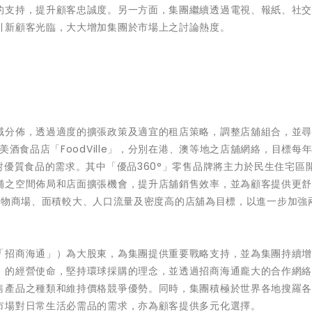
的支持，提升顧客忠誠度。另一方面，集團繼續透過電視、報紙、社
引新顧客光臨，大大增加集團於市場上之討論熱度。
域分佈，透過適度的擴張政策及適宜的租店策略，調整店舖組合，並
美酒食品店「FoodVille」，分別在港、澳等地之店舖網絡，目標每
對優質食品的需求。其中「優品360°」零售品牌將主力於民生住宅區
舖之空間佈局和店面擴張機會，提升店舖銷售效率，並為顧客提供更
高端購物商場、面積較大、人口流量及密度高的店舖為目標，以進一步加強
「招商海通」）為大股東，為集團提供重要戰略支持，並為集團持續
」的經營使命，堅持環球採購的理念，並透過招商海通龐大的合作網
售產品之種類和維持價格競爭優勢。同時，集團積極於世界各地搜羅
市場對日常生活必需品的需求，亦為顧客提供多元化選擇。