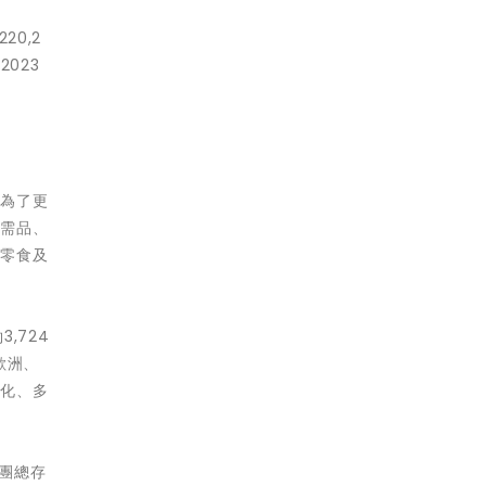
20,2
023
。為了更
必需品、
乾零食及
,724
歐洲、
元化、多
集團總存