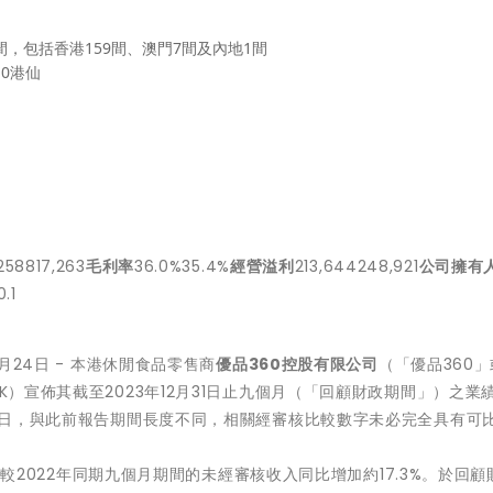
7間，包括香港159間、澳門7間及內地1間
.0港仙
258817,263
毛利率
36.0%35.4%
經營溢利
213,644248,921
公司擁有
0.1
3月24日 - 本港休閒食品零售商
優品
360
控股有限公司
（「優品360
K）宣佈其截至2023年12月31日止九個月（「回顧財政期間」）之業
31日，與此前報告期間長度不同，相關經審核比較數字未必完全具有可
港元，較2022年同期九個月期間的未經審核收入同比增加約17.3%。於回