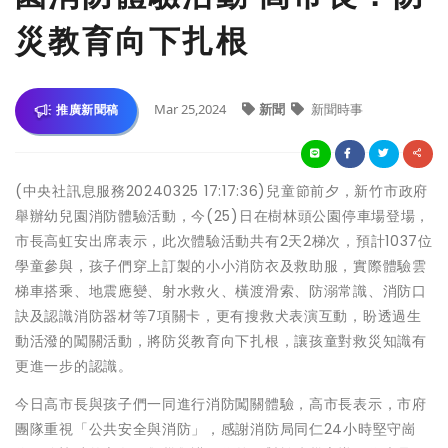
災教育向下扎根
Mar 25,2024
新聞
新聞時事
推廣新聞稿
(中央社訊息服務20240325 17:17:36)兒童節前夕，新竹市政府
舉辦幼兒園消防體驗活動，今(25)日在樹林頭公園停車場登場，
市長高虹安出席表示，此次體驗活動共有2天2梯次，預計1037位
學童參與，孩子們穿上訂製的小小消防衣及救助服，實際體驗雲
梯車搭乘、地震應變、射水救火、橫渡滑索、防溺常識、消防口
訣及認識消防器材等7項關卡，更有搜救犬表演互動，盼透過生
動活潑的闖關活動，將防災教育向下扎根，讓孩童對救災知識有
更進一步的認識。
今日高市長與孩子們一同進行消防闖關體驗，高市長表示，市府
團隊重視「公共安全與消防」，感謝消防局同仁24小時堅守崗