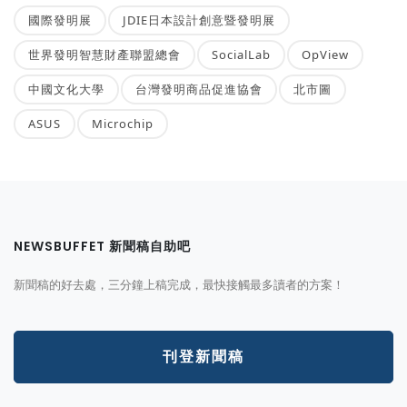
國際發明展
JDIE日本設計創意暨發明展
世界發明智慧財產聯盟總會
SocialLab
OpView
中國文化大學
台灣發明商品促進協會
北市圖
ASUS
Microchip
NEWSBUFFET 新聞稿自助吧
新聞稿的好去處，三分鐘上稿完成，最快接觸最多讀者的方案！
刊登新聞稿