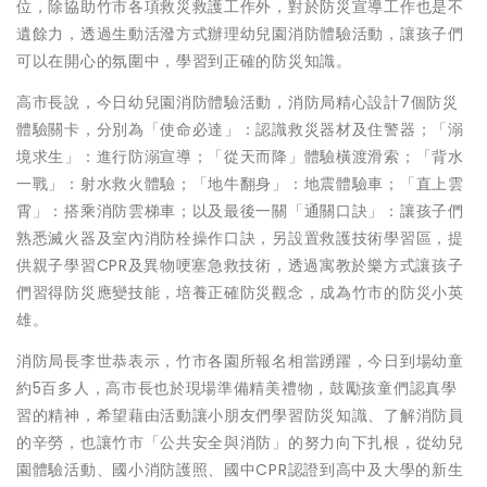
位，除協助竹市各項救災救護工作外，對於防災宣導工作也是不
遺餘力，透過生動活潑方式辦理幼兒園消防體驗活動，讓孩子們
可以在開心的氛圍中，學習到正確的防災知識。
高市長說，今日幼兒園消防體驗活動，消防局精心設計7個防災
體驗關卡，分別為「使命必達」：認識救災器材及住警器；「溺
境求生」：進行防溺宣導；「從天而降」體驗橫渡滑索；「背水
一戰」：射水救火體驗；「地牛翻身」：地震體驗車；「直上雲
霄」：搭乘消防雲梯車；以及最後一關「通關口訣」：讓孩子們
熟悉滅火器及室內消防栓操作口訣，另設置救護技術學習區，提
供親子學習CPR及異物哽塞急救技術，透過寓教於樂方式讓孩子
們習得防災應變技能，培養正確防災觀念，成為竹市的防災小英
雄。
消防局長李世恭表示，竹市各園所報名相當踴躍，今日到場幼童
約5百多人，高市長也於現場準備精美禮物，鼓勵孩童們認真學
習的精神，希望藉由活動讓小朋友們學習防災知識、了解消防員
的辛勞，也讓竹市「公共安全與消防」的努力向下扎根，從幼兒
園體驗活動、國小消防護照、國中CPR認證到高中及大學的新生