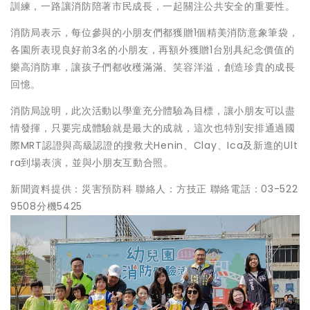
訓練，一路讓消防陪著市民成長，一起關注公共安全的重要性。
消防局表示，每位參與的小朋友們都獲贈1個精美消防意象筆袋，
各園所表現良好前3名的小朋友，再額外獲贈1台別具紀念價值的
樂高消防車，讓孩子們都收穫滿滿、笑容洋溢，創造珍貴的成長
回憶。
消防局說明，此次活動以學童充分體驗為目標，讓小朋友可以盡
情發揮，只要完成體驗就是最大的成就，這次也特別安排通過國
際MRT認證與高級認證的搜救犬Henin、Clay、Ica及新進的Ult
ra到場表演，並與小朋友互動合照。
新聞資料提供：災害預防科 聯絡人：方技正 聯絡電話：03-522
9508分機5425