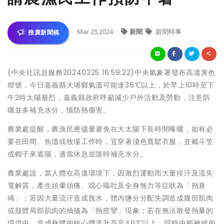
Mar 25,2024
新聞
新聞時事
推廣新聞稿
(中央社訊息服務20240325 16:59:22)中央氣象署發布高溫黃色
燈號，今日嘉義縣大埔鄉氣溫可能達36℃以上，於早上10時至下
午2時太陽最烈，嘉義縣政府呼籲減少戶外活動及勞動，注意防
曬並多補充水分，慎防熱傷害。
農業處提醒，農漁民應儘量避免在大太陽下長時間曝曬，如有必
要在田間、魚塭或牧場工作時，宜穿著淺色寬鬆衣服，並戴斗笠
或帽子來遮陽，適當休息並隨時補充水分。
農業處說，當人體在高溫環境下，因激烈運動而大量排汗及流失
電解質，產生頭暈頭痛、噁心嘔吐及全身無力等症狀為「熱衰
竭」；若因大量流汗造成脫水，體內鹽分分配失調造成腹部肌肉
或肢體局部肌肉的抽搐為「熱痙攣」現象；若在無法散發熱量的
環境中，造成身體的核心體溫升高至40℃以上，同時中樞神經的