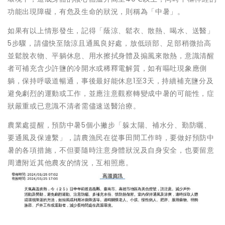
功能出現障礙，有危及生命的狀況，則稱為「中暑」。
如果有以上情形發生，記得「蔭涼、鬆衣、散熱、喝水、送醫」
5步驟，請儘快至陰涼且通風良好處，放低頭部、足部稍微抬高
並鬆脫衣物、平躺休息、用水擦拭身體及搧風來散熱，意識清醒
者可補充含少許鹽的冷開水或稀釋電解質，如有嘔吐現象應側
躺，保持呼吸道暢通，事後最好能休息1至3天，持續補充鹽分及
避免劇烈的運動或工作，並應注意觀察轉變成中暑的可能性，症
狀嚴重或已意識不清者需儘速送醫治療。
農業處提醒，預防中暑5個小撇步「躲太陽、補水分、勤防曬、
要通風及保連繫」，請農漁民在從事田間工作時，要做好預防中
暑的各項措施，不但要隨時注意身體狀況及自身安全，也要留意
周遭附近其他農友的情況，互相照應。