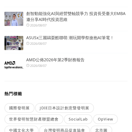
創智動能強化AI與經營雙軸競爭力 投資長受臺大EMBA
邀分享AI時代投資思維
2026/08/07
ASUSx三麗鷗耍酷聯萌 潮玩開學祭搶抱AI筆電！
2026/08/07
AMD公佈2026年第2季財務報告
2026/08/07
熱門標籤
國際發明展
JDIE日本設計創意暨發明展
世界發明智慧財產聯盟總會
SocialLab
OpView
中國文化大學
台灣發明商品促進協會
北市圖