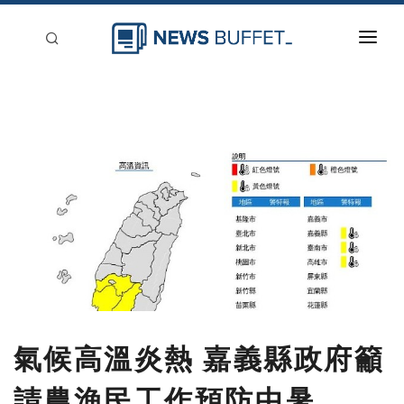
回到首頁
新聞稿分類
登入
刊登
氣候高溫炎熱 嘉義縣政府籲
請農漁民工作預防中暑