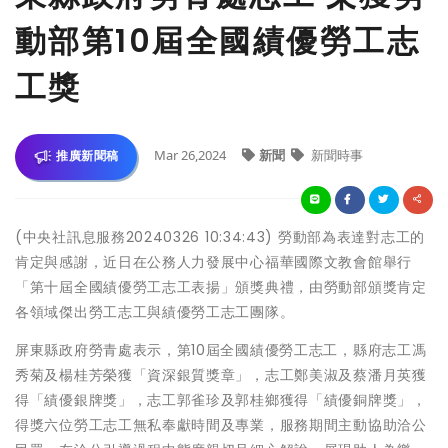
動部第10屆全國績優勞工志
工獎
Mar 26,2024
新聞
新聞時事
推廣新聞稿
(中央社訊息服務20240326 10:34:43) 勞動部為表達對志工的
肯定與感謝，近日在公務人力發展中心福華國際文教會館舉行
「第十屆全國績優勞工志工表揚」頒獎典禮，由勞動部頒獎肯定
各領域傑出勞工志工與績優勞工志工團隊。
屏東縣政府勞青處表示，第10屆全國績優勞工志工，縣府志工馮
秀菊及楊桂芳榮獲「資深銀質獎章」，志工鄭美淑及蔡潘月英獲
得「績優銀牌獎」，志工郭雀珍及郭桂鄉獲得「績優銅牌獎」，
得獎六位勞工志工無私奉獻時間及專業，服務期間主動協助洽公