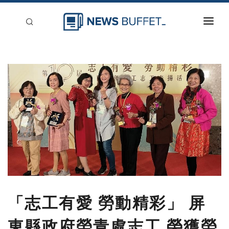
回到首頁
新聞稿分類
登入
刊登
「志工有愛 勞動精彩」 屏
東縣政府勞青處志工 榮獲勞