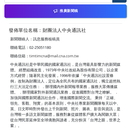
推廣新聞稿
發佈單位名稱：財團法人中央通訊社
新聞聯絡人：訊息服務核稿員
聯絡電話：02-25051180
聯絡信箱：
timtimcna@mail.cna.com.tw
中央通訊社是中華民國的國家通訊社，是台灣最具影響力的新聞媒
體。 經歷組織改造，1973年中央社改組為股份有限公司，以企業
方式經營；隨著民主化發展，1996年依據「中央通訊社設置條
例」改制為財團法人，定位為全民共有的國家通訊社，獨立超然執
行三大法定任務： ．辦理國內外新聞報導業務，服務大眾傳播媒
體。 ．辦理國家對外新聞通訊業務，促進國際對台灣之瞭解。 ．
加強與國際新聞通訊社合作，增進國際新聞交流。 秉持「正確、
領先、客觀、翔實」的基本原則，中央社專業新聞團隊每天以中、
英、日文即時對外發出上千則新聞、照片、圖表、影音與資訊，是
台灣唯一多語文新聞媒體，服務對象從媒體客戶擴大為閱聽大眾；
從台灣民眾延伸至全球僑胞與讀者，充分扮演「台灣之眼，世界之
窗」。