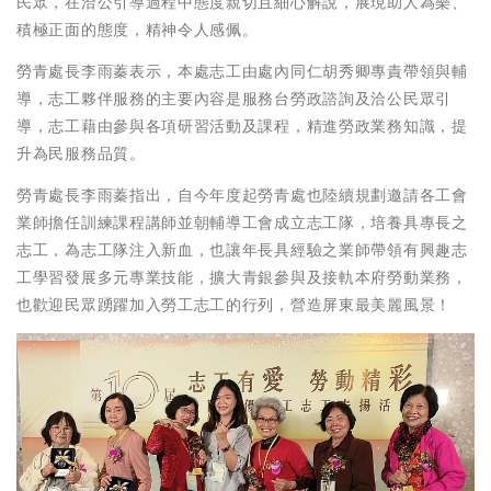
民眾，在洽公引導過程中態度親切且細心解說，展現助人為樂、
積極正面的態度，精神令人感佩。
勞青處長李雨蓁表示，本處志工由處內同仁胡秀卿專責帶領與輔
導，志工夥伴服務的主要內容是服務台勞政諮詢及洽公民眾引
導，志工藉由參與各項研習活動及課程，精進勞政業務知識，提
升為民服務品質。
勞青處長李雨蓁指出，自今年度起勞青處也陸續規劃邀請各工會
業師擔任訓練課程講師並朝輔導工會成立志工隊，培養具專長之
志工，為志工隊注入新血，也讓年長具經驗之業師帶領有興趣志
工學習發展多元專業技能，擴大青銀參與及接軌本府勞動業務，
也歡迎民眾踴躍加入勞工志工的行列，營造屏東最美麗風景！