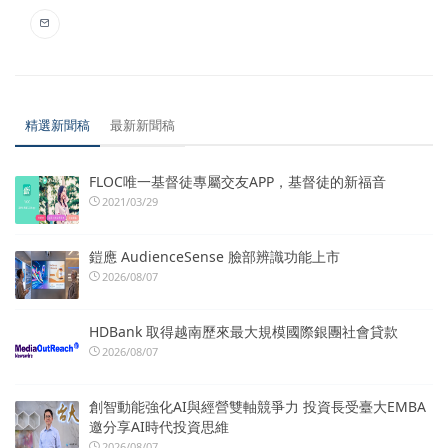
精選新聞稿
最新新聞稿
FLOC唯一基督徒專屬交友APP，基督徒的新福音
2021/03/29
鎧應 AudienceSense 臉部辨識功能上市
2026/08/07
HDBank 取得越南歷來最大規模國際銀團社會貸款
2026/08/07
創智動能強化AI與經營雙軸競爭力 投資長受臺大EMBA
邀分享AI時代投資思維
2026/08/07