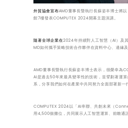
外貿協會宣布
AMD董事長暨執行長蘇姿丰博士將以
館7樓發表COMPUTEX 2024開幕主題演講。
隨著全球企業在
2024年持續對人工智慧（AI）及
MD如何攜手策略技術合作夥伴在資料中心、邊緣及
AMD董事長暨執行長蘇姿丰博士表示，很榮幸為COMP
AI是過去50年來最具變革性的技術，並擘劃著運算的未
系，分享我們如何在產業中共同努力全面部署新一
COMPUTEX 2024以「AI串聯、共創未來（Con
用4,500個攤位，共同展示人工智慧運算、前瞻