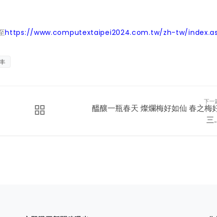
至
https://www.computextaipei2024.com.tw/zh-tw/index.a
丰
下一
醞釀一瓶春天 燦爛梅好如仙 春之梅
三..