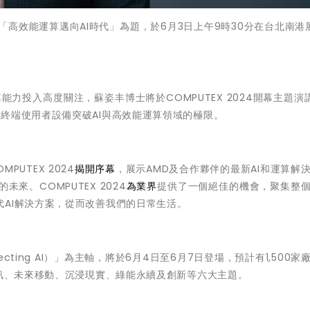
「高效能運算邁向AI時代」為題，於6月3日上午9時30分在台北南港
其能力投入高度關注，蘇姿丰博士將於COMPUTEX 2024開幕主題演
終端使用者設備突破AI與高效能運算領域的極限。
UTEX 2024
揭開序幕
，展示AMD及合作夥伴的最新AI和運算解
來。COMPUTEX 2024
為業界
提供了一個絕佳的機會，聚集整
代AI解決方案，從而改善我們的日常生活。
necting AI）」為主軸，將於6月4日至6月7日登場，預計有1,500家
通訊、未來移動、沉浸現實、綠能永續及創新等六大主題。