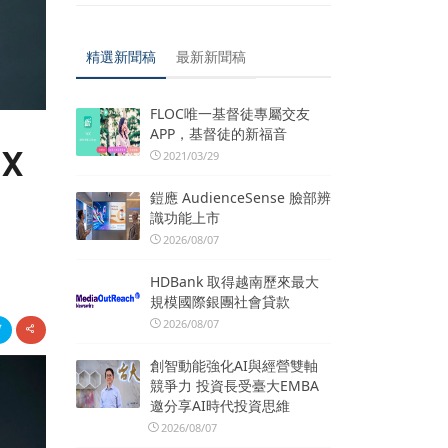
精選新聞稿
最新新聞稿
FLOC唯一基督徒專屬交友
APP，基督徒的新福音
X
2021/03/29
鎧應 AudienceSense 臉部辨
識功能上市
2026/08/07
HDBank 取得越南歷來最大
規模國際銀團社會貸款
2026/08/07
創智動能強化AI與經營雙軸
競爭力 投資長受臺大EMBA
邀分享AI時代投資思維
2026/08/07