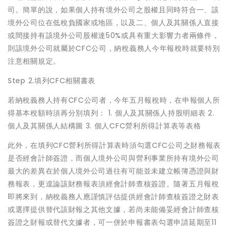
司。簡單的說，如果個人持有境外公司之股權且同時符合一、該
境外公司位在低稅負國家或地區，以及二、個人及其關係人直接
或間接持有該境外公司股權達50%或具有重大影響力者兩條件，
則該境外公司就屬於CFC公司，納稅義務人今年報稅時就要特別
注意相關規定。
Step 2.填列CFC相關書表
若納稅義務人持有CFC公司者，今年五月報稅時，在申報個人所
得基本稅額時須再分別填列： 1. 個人及其關係人持股明細表 2.
個人及其關係人結構圖 3. 個人CFC營利所得計算表等表格
此外，在填列CFC營利所得計算表時須勾選CFC公司之財務報表
是否經會計師簽證，而個人境外公司與營利事業所持有境外公司
最大的差異在於個人境外公司過往有可能並未建立帳簿憑證與財
務報表，更遑論該財務報表須經會計師查核簽證。隨著五月報稅
即將來到，納稅義務人應謹慎評估提供經會計師查核簽證之財表
或選擇提供替代該財報之其他文據，若尚未能備妥經會計師查核
簽證之財報或替代文據者，可一併於申報書表勾選申請延期至11