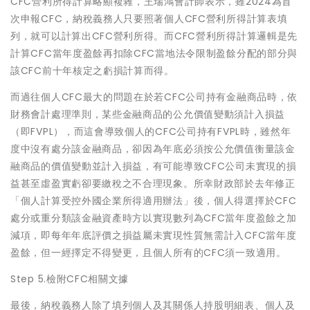
CFC營利所得計算略顯複雜，王瑞鴻會計師表示，雖2024為首
次申報CFC，納稅義務人只要照著個人CFC營利所得計算表填
列，就可以計算出CFC營利所得。而CFC營利所得計算邏輯是先
計算CFC當年度盈餘再扣除CFC當地法令限制盈餘分配的部分與
該CFC前十年核定之虧損計算而得。
而過往個人CFC最大的問題在於若CFC公司持有金融商品時，依
財務會計處理準則，某些金融商品的公允價值變動須計入損益
（即FVPL），而這會導致個人的CFC公司持有FVPL時，雖然年
度中沒有處分該金融商品，卻因為年底必須按公允價值衡量該金
融商品的價值變動並計入損益，有可能導致CFC公司未實現的損
益甚至虛盈實虧卻要繳稅之不合理現象。所幸財政部於去年修正
「個人計算受控外國企業所得適用辦法」後，個人得選擇於CFC
處分或重分類該金融資產時方以實現數列為CFC當年度盈餘之加
減項，即每年年底評價之損益屬未實現性質無需計入CFC當年度
盈餘，但一經擇定不得變更，且個人所有的CFC須一致適用。
Step 5.檢附CFC相關文據
最後，納稅義務人除了填列個人及其關係人持股明細表、個人及