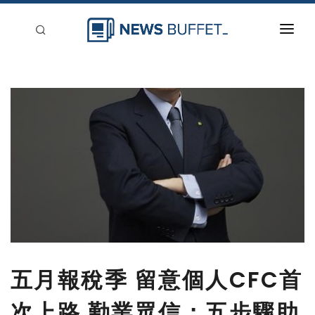
回到首頁
新聞稿分類
登入
刊登
五月報稅季 留意個人CFC首
次上路 勤業眾信：五步驟助