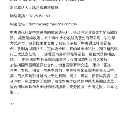
新聞聯絡人：訊息服務核稿員
聯絡電話：02-25051180
聯絡信箱：
timtimcna@mail.cna.com.tw
中央通訊社是中華民國的國家通訊社，是台灣最具影響力的新聞媒
體。 經歷組織改造，1973年中央社改組為股份有限公司，以企業
方式經營；隨著民主化發展，1996年依據「中央通訊社設置條
例」改制為財團法人，定位為全民共有的國家通訊社，獨立超然執
行三大法定任務： ．辦理國內外新聞報導業務，服務大眾傳播媒
體。 ．辦理國家對外新聞通訊業務，促進國際對台灣之瞭解。 ．
加強與國際新聞通訊社合作，增進國際新聞交流。 秉持「正確、
領先、客觀、翔實」的基本原則，中央社專業新聞團隊每天以中、
英、日文即時對外發出上千則新聞、照片、圖表、影音與資訊，是
台灣唯一多語文新聞媒體，服務對象從媒體客戶擴大為閱聽大眾；
從台灣民眾延伸至全球僑胞與讀者，充分扮演「台灣之眼，世界之
窗」。