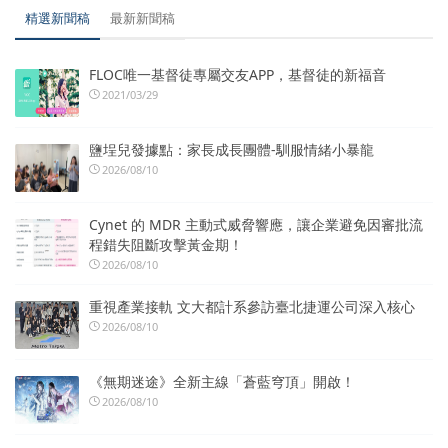
精選新聞稿
最新新聞稿
FLOC唯一基督徒專屬交友APP，基督徒的新福音
2021/03/29
鹽埕兒發據點：家長成長團體-馴服情緒小暴龍
2026/08/10
Cynet 的 MDR 主動式威脅響應，讓企業避免因審批流
程錯失阻斷攻擊黃金期！
2026/08/10
重視產業接軌 文大都計系參訪臺北捷運公司深入核心
2026/08/10
《無期迷途》全新主線「蒼藍穹頂」開啟！
2026/08/10