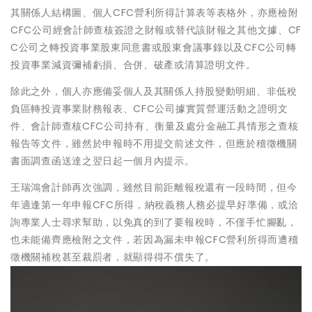
其關係人結構圖、個人CFC營利所得計算表等表格外，亦應檢附
CFC公司經會計師查核簽證之財報或替代該財報之其他文據、CF
C公司之轉投資事業股東同意書或股東會議事錄以及CFC公司轉
投資事業減資彌補虧損、合併、破產或清算證明文件。
除此之外，個人亦應備妥個人及其關係人持股變動明細、非低稅
負區轉投資事業財務報表、CFC公司據實質營運活動之證明文
件、會計師查核CFC公司持有、衡量及處分金融工具情形之查核
報告等文件，雖然於申報時不用提交前述文件，但應於稽徵機關
書面調查函送達之翌日起一個月內提示。
王瑞鴻會計師再次強調，雖然目前距離報稅還有一段時間，但今
年適逢第一年申報CFC所得，納稅義務人務必提早好準備，或洽
詢專業人士尋求幫助，以免真的到了要報稅時，不僅手忙腳亂，
也未能備齊應檢附之文件，若因為漏未申報CFC營利所得而遭稽
徵機關補稅甚至裁罰者，就顯得得不償失了。