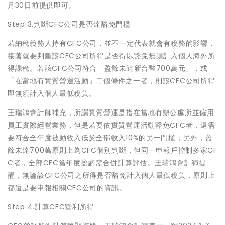
月30日前提供即可。
Step 3.判斷CFC公司是否達豁免門檻
若納稅義務人持有CFC公司，並不一定代表就會有稅務的影響，
接著就要判斷該CFC公司所得是否得以豁免無須計入個人海外所
得課稅。若該CFC公司符合「盈餘未達新台幣700萬元」，或
「在當地有實質營運活動」二個條件之一者，則該CFC公司所得
即無須計入個人最低稅負。
王瑞鴻會計師補充，所謂實質營運是指在當地有辦公處所並僱用
員工實際經營業務，但是若要依實質營運活動豁免CFC者，還需
要符合全年度被動收入低於全部收入10%的另一門檻；另外，盈
餘未達700萬原則上為CFC個別判斷，但同一申報戶控制多家CF
C者，全部CFC當年度盈虧需合併計算評估。王瑞鴻會計師提
醒，無論該CFC公司之所得是否豁免計入個人最低稅負，原則上
都還是要申報相關CFC公司的資訊。
Step 4.計算CFC營利所得