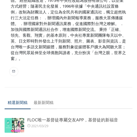
體。 經歷組織改造，1973年中央社改組為股份有限公司，以企業
方式經營；隨著民主化發展，1996年依據「中央通訊社設置條
例」改制為財團法人，定位為全民共有的國家通訊社，獨立超然執
行三大法定任務： ．辦理國內外新聞報導業務，服務大眾傳播媒
體。 ．辦理國家對外新聞通訊業務，促進國際對台灣之瞭解。 ．
加強與國際新聞通訊社合作，增進國際新聞交流。 秉持「正確、
領先、客觀、翔實」的基本原則，中央社專業新聞團隊每天以中、
英、日文即時對外發出上千則新聞、照片、圖表、影音與資訊，是
台灣唯一多語文新聞媒體，服務對象從媒體客戶擴大為閱聽大眾；
從台灣民眾延伸至全球僑胞與讀者，充分扮演「台灣之眼，世界之
窗」。
精選新聞稿
最新新聞稿
FLOC唯一基督徒專屬交友APP，基督徒的新福音
2021/03/29