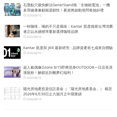
石墨點穴最快解法GenerStand推「生物能電池」一機
多用健康兼顧能源韌性！募資將啟動填問卷抽好禮
2026/08/10
一杯咖啡，喝的不只是風味：Kantar 凱度揭密台灣消費
者正以永續標準重新選擇咖啡品牌
2026/08/10
Kantar 凱度與 JKR 最新研究 : 品牌資產有七成來自體驗
2026/08/10
超人氣偶像Ozone 8/15即將現身OUTDOOR一日店長浪
漫寵粉！解鎖近距離夢幻福利！
2026/08/10
陽光房地產投資信託基金（「陽光房地產基金」） 截至
2026年6月30日止六個月之中期業績
2026/08/10