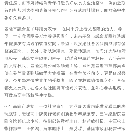
責任感，而市府持續為青年打造良好成長與生活空間，例如近期
首創與加州大學柏克萊分校合作引進程式設計課程，開放高中生
報名免費參加。
基隆市議會童子瑋議長表示:「在同學身上看見基隆的活力、希
望，肯定救國團長期培養優秀青年，未來基隆市議會期盼打造讓
年輕朋友有溝通的管道空間，希望可以接納社會各個階層都有發
聲的空間。」另外，張耿輝議員、鄭愷玲議員、前海洋大學張清
風校長、基隆女中陳明印校長、暖暖高中單益章校長、八斗高中
許文璋校長、基隆港務公司張維健主秘、國民黨基隆市黨部吳國
勝主委等貴賓到場給予大會祝福，在青年節的前夕，更是倍感喜
悅。今年學校優秀青年的受獎者，除了在校成績優異之外，各個
都允文允武，在各才藝社團擁有優異的表現，並熱心參與服務，
可做為高中職校學生榜樣。
今年基隆市表揚十一位社會青年，方品璇因啦啦隊世界獲獎的表
現獲獎，暖暖高中陳美妤老師創新教學奉獻獲獎、三軍總醫院基
隆分院鄭信忠少校、後指部黃舜祥主任、林哲緯排長、空軍松山
指揮部中士王俊鴻、海軍艦隊上士鍾芠瑮、基隆市政府秘書張家