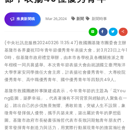
Mar 26,2024
新聞
新聞時事
推廣新聞稿
(中央社訊息服務20240326 11:35:47)救國團基隆市團委會主辦
基隆市各界慶祝113年青年節優秀青年表揚大會，於3月23日上午1
0時，假基隆市政府禮堂舉辦，由本市各學校及各機關推派之青
年楷模一同共襄盛舉。本次青年節表揚大會由就讀國立臺灣海洋
大學李家安同學擔任大會主席，計表揚社會優秀青年、大專校院
優秀青年、高中職優秀青年、國中優秀青年等四類共49人。
基隆市救國團總幹事陳建成表示，今年青年節的主題為「花You
ng藍圖，築夢幸福」，代表著擁有不同背景與經驗的人聚集在一
起，踏出自己的步伐無畏無懼、勇敢前進，突破人生不設限，象
徵青年發揮個人優勢，攜手共築未來，築出屬於青年的夢想藍
圖。基隆市政府市長秘書張瀚哲代表市長致詞期勉青年朋友們，
要常發揮青年創造力與活力，用實際行動展現青年的擔當瀚社會