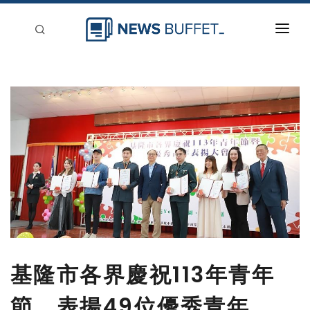
回到首頁
新聞稿分類
登入
刊登
基隆市各界慶祝113年青年
節，表揚49位優秀青年