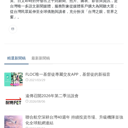
英、日文即時對外發出上千則新聞、照片、圖表、影音與資訊，是
台灣唯一多語文新聞媒體，服務對象從媒體客戶擴大為閱聽大眾；
從台灣民眾延伸至全球僑胞與讀者，充分扮演「台灣之眼，世界之
窗」。
精選新聞稿
最新新聞稿
FLOC唯一基督徒專屬交友APP，基督徒的新福音
2021/03/29
遠傳召開2026年第二季法說會
2026/08/06
聯合航空深耕台灣40週年 持續投資市場、升級機隊並強
化全球航網連結