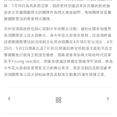
隊、7月16日為馬來西亞隊，縣府更特別邀請來自芬蘭的曾經施
放多次芬蘭國慶煙火的團隊作為煙火施放顧問，每個團隊皆是屢
獲國際獎項的專業煙火團隊。
另外澎湖縣政府也精心規劃今年的舞台活動，邀約全國各地優秀
表演團體登上花火節舞台，為今年花火節發光發熱，試放場將邀
請甫獲國際獎項的澎湖縣文化局合唱團在4月18日登台演出，4月
25日、5月2日開幕以及7月30日閉幕則將安排動漫主題歌手及交
響樂團進行航海王動漫音樂會，開幕還會再加碼大嘻哈時代冠軍
歌手Young Lee演出，閉幕加碼邀請療癒女聲楊淨宇演唱，將為
今年花火節創造更豐富活力的舞台表演，更多活動訊息歡迎參考
澎湖國際海上花火節粉絲專頁及航海王動畫25週年璀璨之夜。