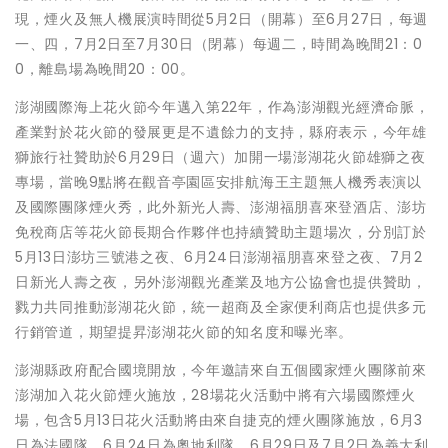
現，煙火及無人機展演時間從5月2日（開幕）至6月27日，每週
一、四，7月2日至7月30日（閉幕）每週二，時間為晚間21：0
0，離島場為晚間20：00。
澎湖國際海上花火節今年邁入第22年，作為澎湖觀光經濟命脈，
產業對於花火節的發展更是不遺餘力的支持，縣府表示，今年雄
獅旅行社贊助於6月29日（週六）加開一場澎湖花火節雄獅之夜
專場，當晚9點將在觀音亭園區安排航海王主題無人機秀表演以
及國際團隊煙火秀，此外新光人壽、澎湖福朋喜來登酒店、澎坊
免稅商店等花火節長期合作夥伴也持續贊助主題場次，分別訂於
5月13日澎坊三號港之夜、6月24日澎湖福朋喜來登之夜、7月2
日新光人壽之夜，另外澎湖觀光產業及地方公協會也提供贊助，
戮力共同推動澎湖花火節，統一超商及全家便利商店也提供多元
行銷管道，期望提昇澎湖花火節的知名度和曝光率。
澎湖縣政府配合國境開放，今年邀請來自五個國家煙火團隊前來
澎湖加入花火節煙火施放，28場花火活動中將有六場國際煙火
場，包含5月13日花火活動將由來自捷克的煙火團隊施放，6月3
日為法國隊、6月24日為奧地利隊、6月29日及7月2日為義大利