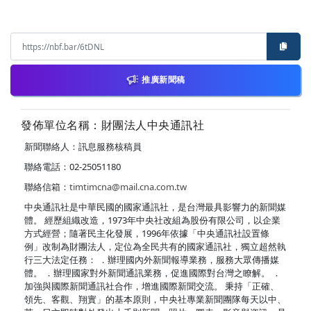
推廣新聞稿
發佈單位名稱：財團法人中央通訊社
新聞聯絡人：訊息服務核稿員
聯絡電話：02-25051180
聯絡信箱：
timtimcna@mail.cna.com.tw
中央通訊社是中華民國的國家通訊社，是台灣最具影響力的新聞媒
體。 經歷組織改造，1973年中央社改組為股份有限公司，以企業
方式經營；隨著民主化發展，1996年依據「中央通訊社設置條
例」改制為財團法人，定位為全民共有的國家通訊社，獨立超然執
行三大法定任務： ．辦理國內外新聞報導業務，服務大眾傳播媒
體。 ．辦理國家對外新聞通訊業務，促進國際對台灣之瞭解。 ．
加強與國際新聞通訊社合作，增進國際新聞交流。 秉持「正確、
領先、客觀、翔實」的基本原則，中央社專業新聞團隊每天以中、