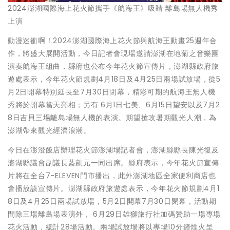
2024澎湖國際海上花火節攜手《航海王》吸睛 離島場無人機秀
上演
動漫迷衝啊！2024澎湖國際海上花火節與航海王動畫25週年合
作，將盛大展開活動，今日記者會現場邀請澎湖在地菊之音樂團
演奏航海王組曲，縣府也公布今年花火節宣傳片，澎湖縣政府旅
遊處表示，今年花火節規劃4月18日及4月25日兩場試放場，從5
月2日開幕特別延長至7月30日閉幕，精彩可期的航海王無人機
秀將於開幕當天亮相；另有 6月1日七美、6月15日望安以及7月2
8日吉貝三場離島場無人機的表演。期望搶攻暑期觀光人潮，為
澎湖帶來觀光經濟浪潮。
今日在澎澄飯店辦理花火節澎湖場記者會，澎湖縣縣長陳光復及
澎湖縣議會副議長藍凱元一同出席。縣府表示，今年花火節宣傳
片將在全台7-ELEVEN門市播出，此外澎湖地區全家便利商店也
會播放該宣傳片。澎湖縣政府旅遊處表示，今年花火節規劃4月1
8日及4月25日兩場試放場，5月2日開幕7月30日閉幕，活動期
間除三場離島場表演外， 6月29日雄獅旅行社加碼贊助一場專場
花火活動，總計28場活動。兩場試放場將以專場10分鐘煙火呈