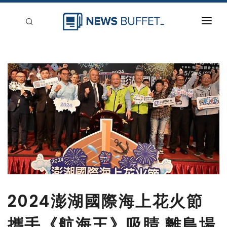
回到首頁
新聞稿分類
登入
刊登
2024澎湖國際海上花火節
攜手《航海王》吸睛 離島場