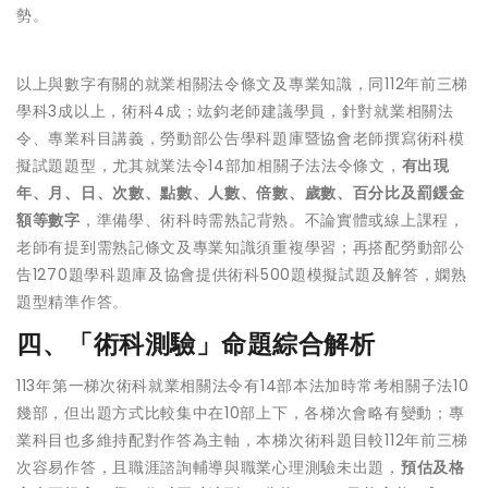
勢。
以上與數字有關的就業相關法令條文及專業知識，同112年前三梯
學科3成以上，術科4成；竑鈞老師建議學員，針對就業相關法
令、專業科目講義，勞動部公告學科題庫暨協會老師撰寫術科模
擬試題題型，尤其就業法令14部加相關子法法令條文，
有出現
年、月、日、次數、點數、人數、倍數、歲數、百分比及罰鍰金
額等數字
，準備學、術科時需熟記背熟。不論實體或線上課程，
老師有提到需熟記條文及專業知識須重複學習；再搭配勞動部公
告1270題學科題庫及協會提供術科500題模擬試題及解答，嫻熟
題型精準作答。
四、「術科測驗」命題綜合解析
113年第一梯次術科就業相關法令有14部本法加時常考相關子法10
幾部，但出題方式比較集中在10部上下，各梯次會略有變動；專
業科目也多維持配對作答為主軸，本梯次術科題目較112年前三梯
次容易作答，且職涯諮詢輔導與職業心理測驗未出題，
預估及格