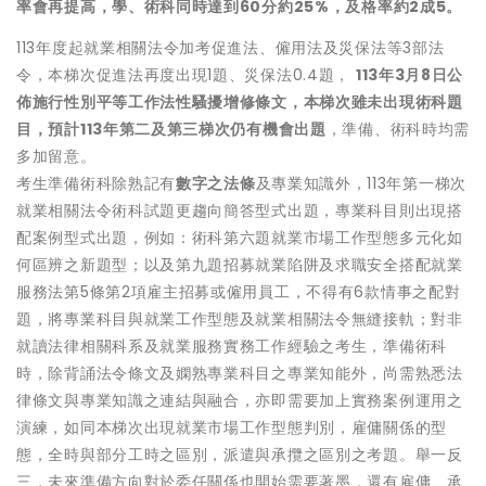
率會再提高，學、術科同時達到60分約25%，及格率約2成5。
113年度起就業相關法令加考促進法、僱用法及災保法等3部法
令，本梯次促進法再度出現1題、災保法0.4題，
113年3月8日公
佈施行性別平等工作法性騷擾增修條文，本梯次雖未出現術科題
目，預計113年第二及第三梯次仍有機會出題
，準備、術科時均需
多加留意。
考生準備術科除熟記有
數字之法條
及專業知識外，113年第一梯次
就業相關法令術科試題更趨向簡答型式出題，專業科目則出現搭
配案例型式出題，例如：術科第六題就業市場工作型態多元化如
何區辨之新題型；以及第九題招募就業陷阱及求職安全搭配就業
服務法第5條第2項雇主招募或僱用員工，不得有6款情事之配對
題，將專業科目與就業工作型態及就業相關法令無縫接軌；對非
就讀法律相關科系及就業服務實務工作經驗之考生，準備術科
時，除背誦法令條文及嫻熟專業科目之專業知能外，尚需熟悉法
律條文與專業知識之連結與融合，亦即需要加上實務案例運用之
演練，如同本梯次出現就業市場工作型態判別，雇傭關係的型
態，全時與部分工時之區別，派遣與承攬之區別之考題。舉一反
三，未來準備方向對於委任關係也開始需要著墨，還有雇傭、承