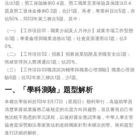
法出1題；勞工保險條例0.4題、勞工職業災害保險及保護法0.4
題及勞工退休金條例0.2題，合計1題。再者，專業科目出5題，亦
佔50%，同112年第三梯次5題。其中：
（一）【工作項目01：職業介紹及人力仲介】就業市場工作型態
出1題；專業倫理與職業道德出1題；社會資源運用出1題；佔3
0%。
（二）【工作項目02：招募】招募就業陷阱及求職安全出1題；
情緒管理與人際溝通出1題；佔20%。
（三）【工作項目03職涯諮詢輔導與職業心理測驗】職業心理測
驗0題；比112年第三梯次1題，少1題。
一、「學科測驗」題型解析
本梯次學術科於113年3月17日（星期日）順利舉行，為協助學員
清楚掌握就業服務乙級檢定的出題方向與趨勢，並且審視自己有
無比較不熟悉的單元課程，以做好週全應試準備，中華人事主管
協會資深勞動法專家黃竑鈞老師獨家針對本梯次的學、術科題型
進行詳細的解析。