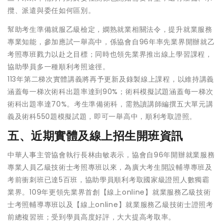
攬、派遣與委任如何區別。
幫助考生準備就服乙級檢定，嫻熟就業相關法令，提升就業服務
專業知能，參加應試一舉高中，係協會自96年率先業界開辦就乙
考照專班戮力以赴之目標；同時也領先業界推出線上學習課程，
協助學員多一種順利考照途徑。
113年第二梯次實體講義將再予更新及錄製線上課程，以維持講義
涵蓋每一梯次術科出題率達到90%；術科模擬試題涵蓋每一梯次
術科出題率達70%。考生準備術科，需熟讀講師編撰五大單元講
義及術科550題模擬試題，即可一舉高中，順利考取證照。
五、近期實體及線上招生開班資訊
中華人事主管協會執行長林由敏表示，協會自96年開辦就業服務
專業人員乙級技術士考照專班以來，為廣大考生開設輔導專班及
考前衝刺班已達5百班，協助學員順利考取國家級證照人數獨霸
業界。109年更領先業界首創【線上online】就業服務乙級技術
士考照輔導專班以及【線上online】就業服務乙級技術士證照考
前總複習班；受到學員高度好評，大大提高考取率。