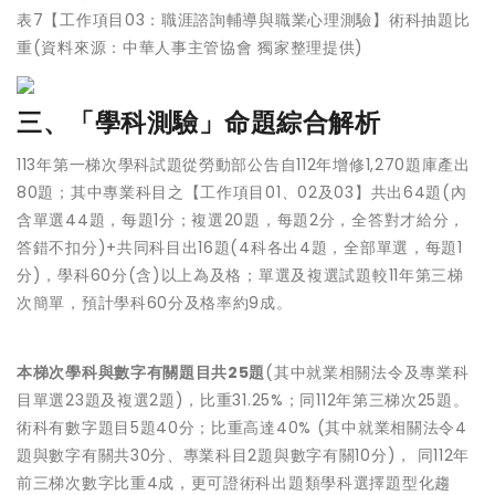
表7【工作項目03：職涯諮詢輔導與職業心理測驗】術科抽題比
重(資料來源：中華人事主管協會 獨家整理提供)
三、「學科測驗」命題綜合解析
113年第一梯次學科試題從勞動部公告自112年增修1,270題庫產出
80題；其中專業科目之【工作項目01、02及03】共出64題(內
含單選44題，每題1分；複選20題，每題2分，全答對才給分，
答錯不扣分)+共同科目出16題(4科各出4題，全部單選，每題1
分)，學科60分(含)以上為及格；單選及複選試題較11年第三梯
次簡單，預計學科60分及格率約9成。
本梯次學科與數字有關題目共25題
(其中就業相關法令及專業科
目單選23題及複選2題)，比重31.25%；同112年第三梯次25題。
術科有數字題目5題40分；比重高達40% (其中就業相關法令4
題與數字有關共30分、專業科目2題與數字有關10分)， 同112年
前三梯次數字比重4成，更可證術科出題類學科選擇題型化趨