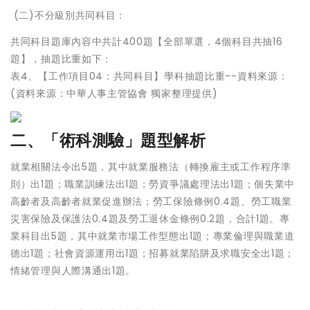
(二)不分級別共同科目：
共同科目題庫內容中共計400題【全部單選，4個科目共抽16
題】，抽題比重如下：
表4、【工作項目04：共同科目】學科抽題比重--資料來源：
(資料來源：中華人事主管協會 獨家整理提供)
二、「術科測驗」題型解析
就業相關法令出5題，其中就業服務法（轉換雇主或工作程序準
則）出1題；職業訓練法出1題；勞資爭議處理法出1題；個失業中
高齡者及高齡者就業促進辦法；勞工保險條例0.4題、勞工職業
災害保險及保護法0.4題及勞工退休金條例0.2題，合計1題。專
業科目出5題，其中就業市場工作型態出1題；專業倫理與職業道
德出1題；社會資源運用出1題；招募就業陷阱及求職安全出1題；
情緒管理與人際溝通出1題。