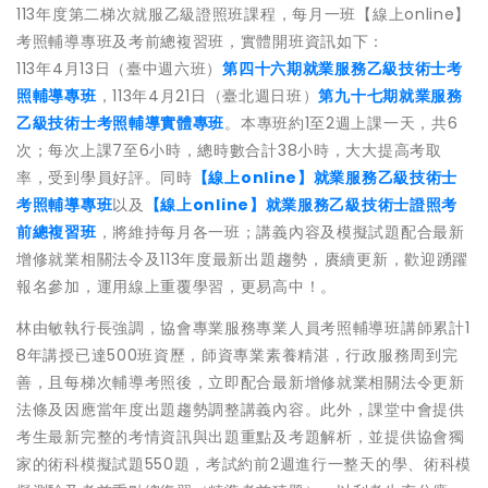
113年度第二梯次就服乙級證照班課程，每月一班【線上online】
考照輔導專班及考前總複習班，實體開班資訊如下：
113年4月13日（臺中週六班）
第四十六期就業服務乙級技術士考
照輔導專班
，113年4月21日（臺北週日班）
第九十七期就業服務
乙級技術士考照輔導實體專班
。本專班約1至2週上課一天，共6
次；每次上課7至6小時，總時數合計38小時，大大提高考取
率，受到學員好評。同時
【線上online】就業服務乙級技術士
考照輔導專班
以及
【線上online】就業服務乙級技術士證照考
前總複習班
，將維持每月各一班；講義內容及模擬試題配合最新
增修就業相關法令及113年度最新出題趨勢，賡續更新，歡迎踴躍
報名參加，運用線上重覆學習，更易高中！。
林由敏執行長強調，協會專業服務專業人員考照輔導班講師累計1
8年講授已達500班資歷，師資專業素養精湛，行政服務周到完
善，且每梯次輔導考照後，立即配合最新增修就業相關法令更新
法條及因應當年度出題趨勢調整講義內容。此外，課堂中會提供
考生最新完整的考情資訊與出題重點及考題解析，並提供協會獨
家的術科模擬試題550題，考試約前2週進行一整天的學、術科模