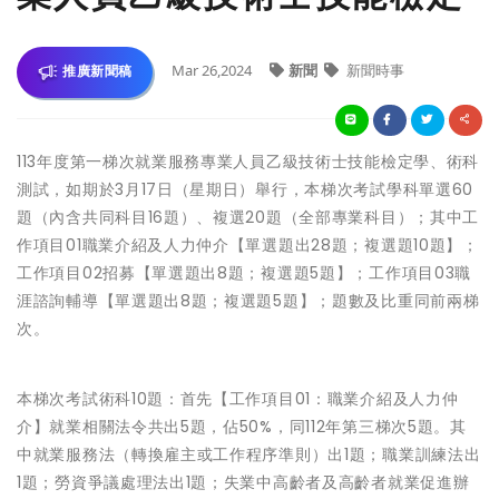
Mar 26,2024
新聞
新聞時事
推廣新聞稿
113年度第一梯次就業服務專業人員乙級技術士技能檢定學、術科
測試，如期於3月17日（星期日）舉行，本梯次考試學科單選60
題（內含共同科目16題）、複選20題（全部專業科目）；其中工
作項目01職業介紹及人力仲介【單選題出28題；複選題10題】；
工作項目02招募【單選題出8題；複選題5題】；工作項目03職
涯諮詢輔導【單選題出8題；複選題5題】；題數及比重同前兩梯
次。
本梯次考試術科10題：首先【工作項目01：職業介紹及人力仲
介】就業相關法令共出5題，佔50%，同112年第三梯次5題。其
中就業服務法（轉換雇主或工作程序準則）出1題；職業訓練法出
1題；勞資爭議處理法出1題；失業中高齡者及高齡者就業促進辦