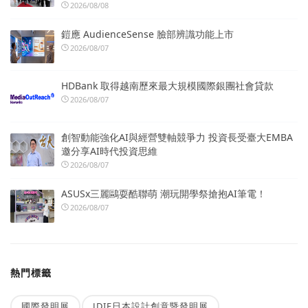
2026/08/08
鎧應 AudienceSense 臉部辨識功能上市
2026/08/07
HDBank 取得越南歷來最大規模國際銀團社會貸款
2026/08/07
創智動能強化AI與經營雙軸競爭力 投資長受臺大EMBA
邀分享AI時代投資思維
2026/08/07
ASUSx三麗鷗耍酷聯萌 潮玩開學祭搶抱AI筆電！
2026/08/07
熱門標籤
國際發明展
JDIE日本設計創意暨發明展