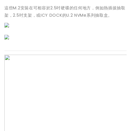
這些M.2安裝在可相容於2.5吋硬碟的任何地方，例如熱插拔抽取
架，2.5吋支架，或ICY DOCK的U.2 NVMe系列抽取盒。