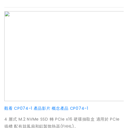
觀看 CP074-1 產品影片
概念產品 CP074-1
4 層式 M.2 NVMe SSD 轉 PCIe x16 硬碟抽取盒 適用於 PCIe
插槽 配有鼓風扇和鋁製散熱器(FHHL)。