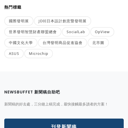
熱門標籤
國際發明展
JDIE日本設計創意暨發明展
世界發明智慧財產聯盟總會
SocialLab
OpView
中國文化大學
台灣發明商品促進協會
北市圖
ASUS
Microchip
NEWSBUFFET 新聞稿自助吧
新聞稿的好去處，三分鐘上稿完成，最快接觸最多讀者的方案！
刊登新聞稿