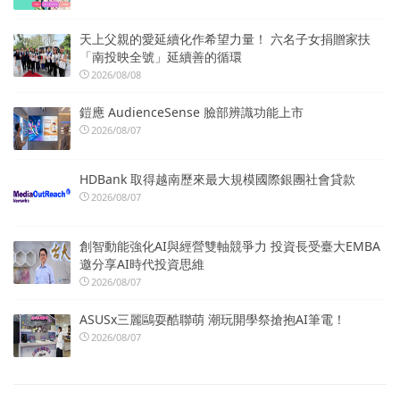
天上父親的愛延續化作希望力量！ 六名子女捐贈家扶
「南投映全號」延續善的循環
2026/08/08
鎧應 AudienceSense 臉部辨識功能上市
2026/08/07
HDBank 取得越南歷來最大規模國際銀團社會貸款
2026/08/07
創智動能強化AI與經營雙軸競爭力 投資長受臺大EMBA
邀分享AI時代投資思維
2026/08/07
ASUSx三麗鷗耍酷聯萌 潮玩開學祭搶抱AI筆電！
2026/08/07