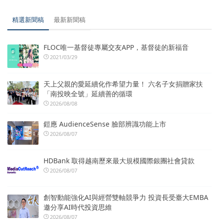
精選新聞稿
最新新聞稿
FLOC唯一基督徒專屬交友APP，基督徒的新福音
2021/03/29
天上父親的愛延續化作希望力量！ 六名子女捐贈家扶
「南投映全號」延續善的循環
2026/08/08
鎧應 AudienceSense 臉部辨識功能上市
2026/08/07
HDBank 取得越南歷來最大規模國際銀團社會貸款
2026/08/07
創智動能強化AI與經營雙軸競爭力 投資長受臺大EMBA
邀分享AI時代投資思維
2026/08/07