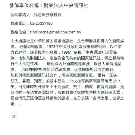
發佈單位名稱：財團法人中央通訊社
新聞聯絡人：訊息服務核稿員
聯絡電話：02-25051180
聯絡信箱：
timtimcna@mail.cna.com.tw
中央通訊社是中華民國的國家通訊社，是台灣最具影響力的新聞媒
體。 經歷組織改造，1973年中央社改組為股份有限公司，以企業
方式經營；隨著民主化發展，1996年依據「中央通訊社設置條
例」改制為財團法人，定位為全民共有的國家通訊社，獨立超然執
行三大法定任務： ．辦理國內外新聞報導業務，服務大眾傳播媒
體。 ．辦理國家對外新聞通訊業務，促進國際對台灣之瞭解。 ．
加強與國際新聞通訊社合作，增進國際新聞交流。 秉持「正確、
領先、客觀、翔實」的基本原則，中央社專業新聞團隊每天以中、
英、日文即時對外發出上千則新聞、照片、圖表、影音與資訊，是
台灣唯一多語文新聞媒體，服務對象從媒體客戶擴大為閱聽大眾；
從台灣民眾延伸至全球僑胞與讀者，充分扮演「台灣之眼，世界之
窗」。