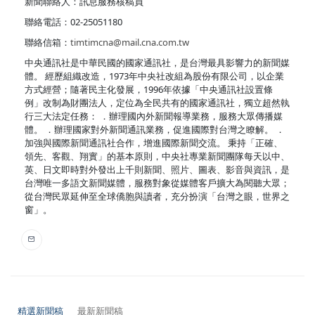
新聞聯絡人：訊息服務核稿員
聯絡電話：02-25051180
聯絡信箱：
timtimcna@mail.cna.com.tw
中央通訊社是中華民國的國家通訊社，是台灣最具影響力的新聞媒
體。 經歷組織改造，1973年中央社改組為股份有限公司，以企業
方式經營；隨著民主化發展，1996年依據「中央通訊社設置條
例」改制為財團法人，定位為全民共有的國家通訊社，獨立超然執
行三大法定任務： ．辦理國內外新聞報導業務，服務大眾傳播媒
體。 ．辦理國家對外新聞通訊業務，促進國際對台灣之瞭解。 ．
加強與國際新聞通訊社合作，增進國際新聞交流。 秉持「正確、
領先、客觀、翔實」的基本原則，中央社專業新聞團隊每天以中、
英、日文即時對外發出上千則新聞、照片、圖表、影音與資訊，是
台灣唯一多語文新聞媒體，服務對象從媒體客戶擴大為閱聽大眾；
從台灣民眾延伸至全球僑胞與讀者，充分扮演「台灣之眼，世界之
窗」。
精選新聞稿
最新新聞稿