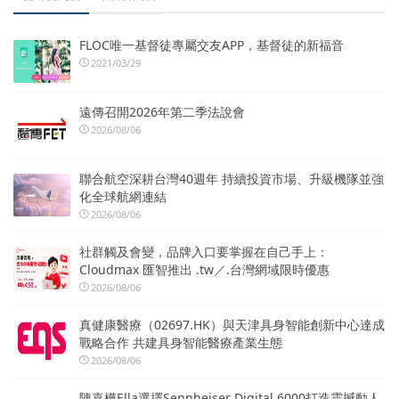
FLOC唯一基督徒專屬交友APP，基督徒的新福音
2021/03/29
遠傳召開2026年第二季法說會
2026/08/06
聯合航空深耕台灣40週年 持續投資市場、升級機隊並強
化全球航網連結
2026/08/06
社群觸及會變，品牌入口要掌握在自己手上：
Cloudmax 匯智推出 .tw／.台灣網域限時優惠
2026/08/06
真健康醫療（02697.HK）與天津具身智能創新中心達成
戰略合作 共建具身智能醫療產業生態
2026/08/06
陳嘉樺Ella選擇Sennheiser Digital 6000打造震撼動人