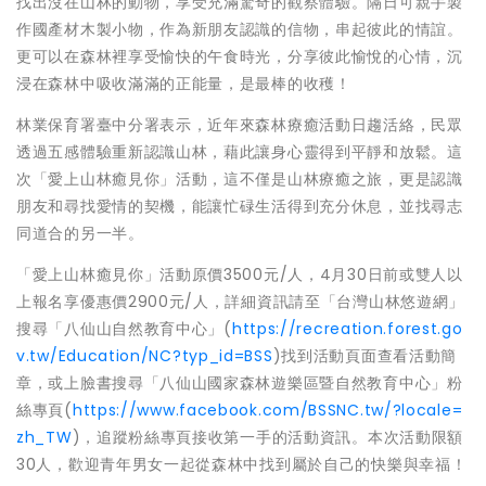
找出沒在山林的動物，享受充滿驚奇的觀察體驗。隔日可親手製
作國產材木製小物，作為新朋友認識的信物，串起彼此的情誼。
更可以在森林裡享受愉快的午食時光，分享彼此愉悅的心情，沉
浸在森林中吸收滿滿的正能量，是最棒的收穫！
林業保育署臺中分署表示，近年來森林療癒活動日趨活絡，民眾
透過五感體驗重新認識山林，藉此讓身心靈得到平靜和放鬆。這
次「愛上山林癒見你」活動，這不僅是山林療癒之旅，更是認識
朋友和尋找愛情的契機，能讓忙碌生活得到充分休息，並找尋志
同道合的另一半。
「愛上山林癒見你」活動原價3500元/人，4月30日前或雙人以
上報名享優惠價2900元/人，詳細資訊請至「台灣山林悠遊網」
搜尋「八仙山自然教育中心」(
https://recreation.forest.go
v.tw/Education/NC?typ_id=BSS
)找到活動頁面查看活動簡
章，或上臉書搜尋「八仙山國家森林遊樂區暨自然教育中心」粉
絲專頁(
https://www.facebook.com/BSSNC.tw/?locale=
zh_TW
)，追蹤粉絲專頁接收第一手的活動資訊。本次活動限額
30人，歡迎青年男女一起從森林中找到屬於自己的快樂與幸福！