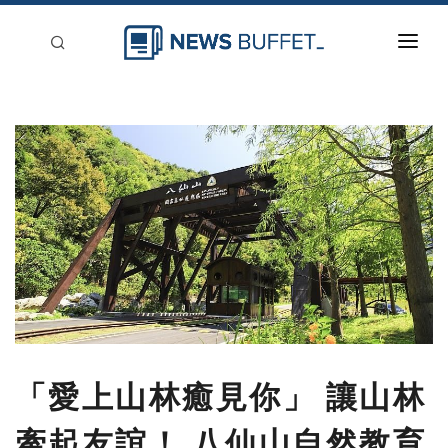
回到首頁
新聞稿分類
登入
刊登
「愛上山林癒見你」 讓山林
牽起友誼！ 八仙山自然教育