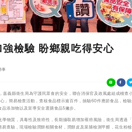
加強檢驗 盼鄉親吃得安心
時事
清明節將至，嘉義縣衛生局為守護民眾食的安全，聯合消保官及政風處組成稽查
安心」簡易檢查活動，查核食品標示逾百件，抽驗60件應節食品，檢
食品添加物以及宣導安全選購食品5撇步。
的化學物質，具毒性及致癌性，長期攝取易增加罹癌風險，衛生局透過
簡易查驗，現場檢驗潤餅相關食材，潤餅皮及菜脯檢測甲醛，花生粉