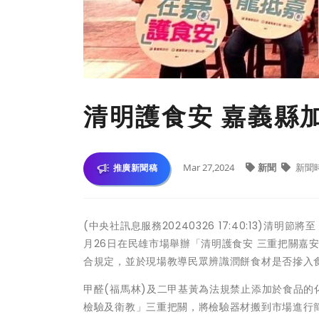
清明護食安 嘉義縣
Mar 27,2024
新聞
新聞
推廣新聞稿
(中央社訊息服務20240326 17:40:13)
月26日在民雄市場舉辦「清明護食安 三重把關嘉
合規定，並於現場教導民眾辨識潤餅食材是否摻入
甲醛(福馬林)及二甲基黃為法規禁止添加於食品
檢驗及衛教」三重把關，將檢驗器材搬到市場進行