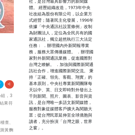
社，是台灣最具影響力的新聞媒
體。 經歷組織改造，1973年中央
社改組為股份有限公司，以企業方
式經營；隨著民主化發展，1996年
依據「中央通訊社設置條例」改制
為財團法人，定位為全民共有的國
家通訊社，獨立超然執行三大法定
任務： ．辦理國內外新聞報導業
務，服務大眾傳播媒體。 ．辦理國
家對外新聞通訊業務，促進國際對
台灣之瞭解。 ．加強與國際新聞通
訊社合作，增進國際新聞交流。 秉
持「正確、領先、客觀、翔實」的
基本原則，中央社專業新聞團隊每
天以中、英、日文即時對外發出上
小組，3
千則新聞、照片、圖表、影音與資
訊，是台灣唯一多語文新聞媒體，
驗結果符
服務對象從媒體客戶擴大為閱聽大
眾；從台灣民眾延伸至全球僑胞與
讀者，充分扮演「台灣之眼，世界
「稽查、
之窗」。
檢測黃麴