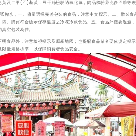
皂黃及二甲(乙)基黃，豆干絲檢驗過氧化氫，肉品檢驗萊克多巴胺等
明5撇步，一、儘量選擇完整包裝的食品，注意中文標示。二、散裝食
。四、購買符合標示保存溫度之冷凍冷藏食品。五、食品外觀要過濾
的真空包裝為佳。
不明食品外，注意檢視標示及原產地國；也提醒食品業者要依規定標
及限量規格標準，以保障消費者食品安全。