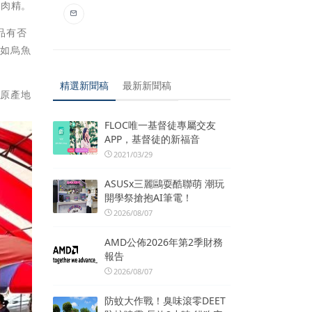
瘦肉精。
品有否
，如烏魚
精選新聞稿
最新新聞稿
示原產地
FLOC唯一基督徒專屬交友
APP，基督徒的新福音
2021/03/29
ASUSx三麗鷗耍酷聯萌 潮玩
開學祭搶抱AI筆電！
2026/08/07
AMD公佈2026年第2季財務
報告
2026/08/07
防蚊大作戰！臭味滾零DEET