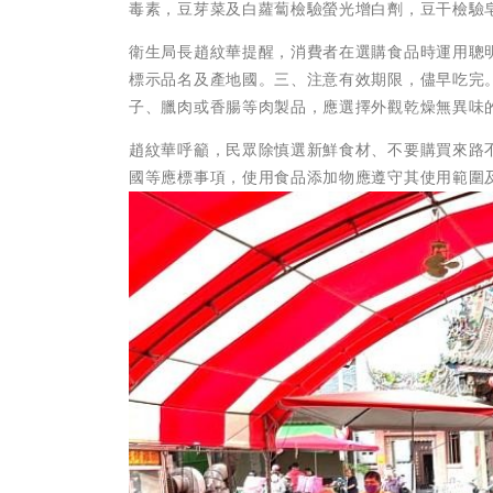
毒素，豆芽菜及白蘿蔔檢驗螢光增白劑，豆干檢驗
衛生局長趙紋華提醒，消費者在選購食品時運用聰
標示品名及產地國。三、注意有效期限，儘早吃完
子、臘肉或香腸等肉製品，應選擇外觀乾燥無異味
趙紋華呼籲，民眾除慎選新鮮食材、不要購買來路
國等應標事項，使用食品添加物應遵守其使用範圍