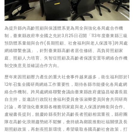
為提升縣內高齡照顧與保護體系更為周全與強化各局處合作機
制，臺東縣政府率全國之先於3月25日召開「113年度臺東縣三級
預防體系量能與合作(長期照顧、社會福利與老人保護等)跨局處
網絡聯繫會議」，針對臺東縣高齡者居住修繕、高負荷照顧家
庭、照顧人力培育、失智症照顧及高齡者保護安置等網絡合作機
制交換意見並確認合作方向。
歷年來因照顧壓力產生的重大社會事件越來越多，衛生福利部於1
12年召集全國研商網絡工作重要性，期待各縣市能優化各局處網
絡合作機制。跨局處網絡聯繫會議由臺東縣政府盧協昌秘書長親
自主持，並邀請行政院社會福利委員會張淑卿委員與會共同研商
討論，希望強化臺東縣各種脆弱家庭與老人保護的轉銜與合作。
盧秘書長提到，饒慶鈴縣長對於高齡長者照顧相當重視，縣府團
隊在高齡化浪潮趨勢絕不鬆懈，會持續為鄉親推動社福關懷及長
期照顧政策，再創長照新環境，希望吸取各國高齡社會政策，打