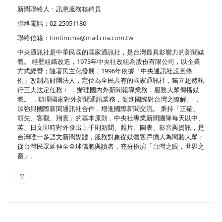
新聞聯絡人：訊息服務核稿員
聯絡電話：02-25051180
聯絡信箱：
timtimcna@mail.cna.com.tw
中央通訊社是中華民國的國家通訊社，是台灣最具影響力的新聞媒
體。 經歷組織改造，1973年中央社改組為股份有限公司，以企業
方式經營；隨著民主化發展，1996年依據「中央通訊社設置條
例」改制為財團法人，定位為全民共有的國家通訊社，獨立超然執
行三大法定任務： ．辦理國內外新聞報導業務，服務大眾傳播媒
體。 ．辦理國家對外新聞通訊業務，促進國際對台灣之瞭解。 ．
加強與國際新聞通訊社合作，增進國際新聞交流。 秉持「正確、
領先、客觀、翔實」的基本原則，中央社專業新聞團隊每天以中、
英、日文即時對外發出上千則新聞、照片、圖表、影音與資訊，是
台灣唯一多語文新聞媒體，服務對象從媒體客戶擴大為閱聽大眾；
從台灣民眾延伸至全球僑胞與讀者，充分扮演「台灣之眼，世界之
窗」。