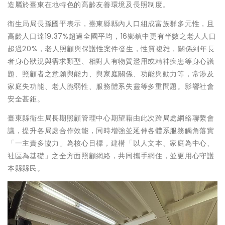
造屬於臺東在地特色的高齡友善環境及長照制度。
衛生局局長孫國平表示，臺東縣縣內人口組成富族群多元性，且
高齡人口達19.37%超過全國平均，16鄉鎮中更有半數之老人人口
超過20%，老人照顧與保護性案件發生，性質複雜，關係到年長
者身心狀況與需求類型、相對人有物質濫用或精神疾患等身心議
題、照顧者之意願與能力、與家庭關係、功能與動力等，常涉及
家庭失功能、老人脆弱性、服務體系失靈等多重問題。影響社會
安全甚鉅。
臺東縣衛生局長期照顧管理中心期望藉由此次跨局處網絡聯繫會
議，提升各局處合作效能，同時增強並延伸各體系服務觸角落實
「一主責多協力」為核心目標，建構「以人文本、家庭為中心、
社區為基礎」之全方面照顧網絡，共同攜手網住，並更用心守護
本縣縣民。