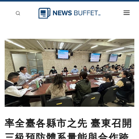
回到首頁
新聞稿分類
登入
刊登
率全臺各縣市之先 臺東召開
三級預防體系量能與合作跨