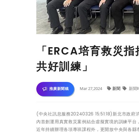
「ERCA培育救災
共好訓練」
Mar 27,2024
新聞
新聞
推廣新聞稿
(中央社訊息服務20240326 15:51:18)新
內首創運用真實救災案例結合虛擬實境的訓練平台，
近年持續辦理各項專班課程外，更開放中央與各縣市