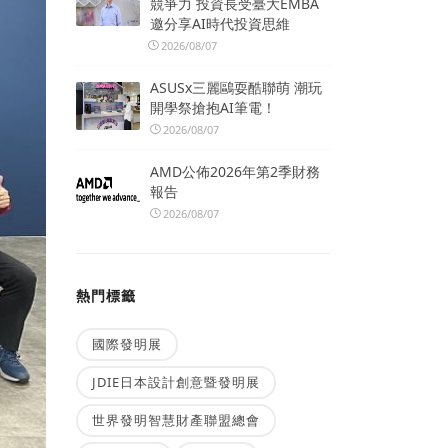
競爭力 投資長受臺大EMBA
邀分享AI時代投資思維
2026/08/07
ASUSx三麗鷗耍酷聯萌 潮玩
開學祭搶抱AI筆電！
2026/08/07
AMD公佈2026年第2季財務
報告
2026/08/07
熱門標籤
國際發明展
JDIE日本設計創意暨發明展
世界發明智慧財產聯盟總會