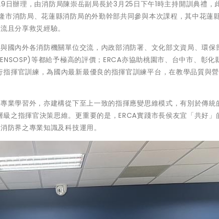
至29日辦理，由消防局陳崇岳副局長於3月25日下午1時主持開訓典禮，
基隆市消防局、花蓮縣消防局的外勤幹部共同參與本次課程，其中花蓮
交流且分享救災經驗。
續與國內外各消防機關單位交流，內政部消防署、文化部文資局、環保
NSOSP)等都給予極高的評價；ERCA亦協助桃園市、台中市、彰化
行指揮官訓練，為國內最新最優良的指揮官訓練平台，在教學品質與
之專業學習外，亦建構從下至上一致的指揮應變思維模式，有別於傳統
級之指揮官決策思維。更重要的是，ERCA實踐市長侯友宜「共好」
內消防界之專業知識及科技運用。