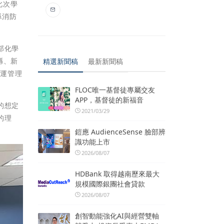
此次學
縣消防
部化學
縣、新
精選新聞稿
最新新聞稿
營運管理
FLOC唯一基督徒專屬交友
APP，基督徒的新福音
的想定
2021/03/29
的理
鎧應 AudienceSense 臉部辨
識功能上市
2026/08/07
HDBank 取得越南歷來最大
規模國際銀團社會貸款
2026/08/07
創智動能強化AI與經營雙軸