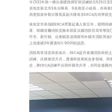
今(113)年第一梯次基礎指揮官班訓練於3月25日
員包含新北市3名分隊長、6名救災小組長，亦有
局更指派外勤大隊長及副大隊長至ERCA共同學習
侯友宜市長強調ERCA營運起邁入第五年，期間持
署、韓國首爾消防災難本部及法國消防官高等學院(E
竹市、新竹縣、台東縣及澎湖縣等外縣市消防局進
上也連續3年通過ISO 9001的認證。
消防局李清安局長表示，ERCA提升基層消防幹部
訓練、兵棋推演方式，透過科技來統合多領域、跨層
念，將ERCA訓練平台與外縣市共享，共同促進國