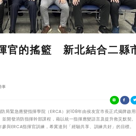
指揮官的搖籃 新北結合二縣
時事
北市政府消防局緊急應變指揮學院（ERCA）於108年由侯友宜市長正式揭牌啟
並開發消防指揮幹部課程，藉以統一指揮應變語言及提升救災默契。E
參與ERCA指揮官訓練，希冀達到「經驗共享、訓練共好」的目標。