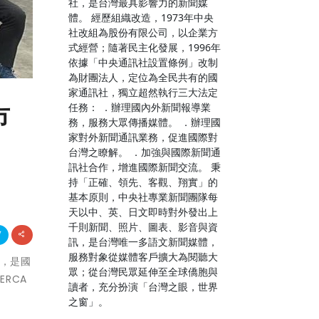
社，是台灣最具影響力的新聞媒
體。 經歷組織改造，1973年中央
社改組為股份有限公司，以企業方
式經營；隨著民主化發展，1996年
依據「中央通訊社設置條例」改制
為財團法人，定位為全民共有的國
家通訊社，獨立超然執行三大法定
任務： ．辦理國內外新聞報導業
市
務，服務大眾傳播媒體。 ．辦理國
家對外新聞通訊業務，促進國際對
台灣之瞭解。 ．加強與國際新聞通
訊社合作，增進國際新聞交流。 秉
持「正確、領先、客觀、翔實」的
基本原則，中央社專業新聞團隊每
天以中、英、日文即時對外發出上
千則新聞、照片、圖表、影音與資
訊，是台灣唯一多語文新聞媒體，
服務對象從媒體客戶擴大為閱聽大
用，是國
眾；從台灣民眾延伸至全球僑胞與
RCA
讀者，充分扮演「台灣之眼，世界
之窗」。