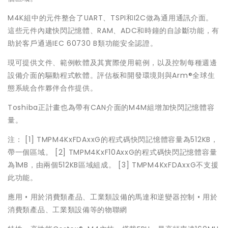
M4K組中的元件整合了UART、TSPI和I2C做為通用通訊介面。
這些元件內建快閃記憶體、RAM、ADC和時鐘的自診斷功能，有
助於客戶通過IEC 60730 B類功能安全認證。
現可提供文件、範例軟體及其實際使用範例，以及控制每種週邊
設備介面的驅動程式軟體。評估板和開發環境則與Arm®全球生
態系統合作夥伴合作提供。
Toshiba正計畫也為帶有CAN介面的M4M組增加快閃記憶體容
量。
注： [1] TMPM4KxFDAxxG的程式碼快閃記憶體容量為512KB，
帶一個區域。 [2] TMPM4KxF10AxxG的程式碼快閃記憶體容量
為1MB，由兩個512KB區域組成。 [3] TMPM4KxFDAxxG不支援
此功能。
應用 • 用於消費類產品、工業類設備的馬達和逆變器控制 • 用於
消費類產品、工業類設備等的物聯網