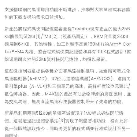
支援物聯網的馬達應用功能不斷進步，推動對大容量程式和韌體
無線下載支援的需求日益增加。
新產品將程式碼快閃記憶體容量從Toshiba現有產品的最大256
KB擴展到512KB[1]/1MB[2]（視產品而定），RAM容量從24KB
擴展到64KB。其他特性，如工作頻率高達160MHz的Arm® Cor
tex®-M4內核、整合程式碼快閃記憶體和具有100K程式設計/擦
除週期耐久性的32KB資料快閃記憶體，均得以保留。
這些微控制器還提供各種介面和馬達控制選項，如進階可程式化
馬達驅動器(A-PMD)、32位元進階編碼器(A-ENC32)、進階向
量引擎plus (A-VE+)和三個單元的高速、高解析度12位元類比/
數位轉換器。因此，M4K組的產品有助於物聯網的廣泛應用，並
為交流馬達、無刷直流馬達和逆變器控制帶來了先進的功能。
新產品利用兩個512KB的單獨區域實現了1MB程式碼快閃記憶
體。這就透過記憶體交換法[3]實現了韌體替換功能，從而允許
從一個區域讀取指令，同時將更新的程式碼並行程式設計至另一
個區域。