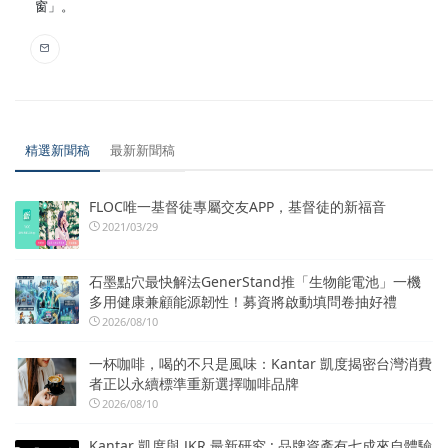
窗」。
精選新聞稿
最新新聞稿
FLOC唯一基督徒專屬交友APP，基督徒的新福音
2021/03/29
石墨點穴最快解法GenerStand推「生物能電池」一機
多用健康兼顧能源韌性！募資將啟動填問卷抽好禮
2026/08/10
一杯咖啡，喝的不只是風味：Kantar 凱度揭密台灣消費
者正以永續標準重新選擇咖啡品牌
2026/08/10
Kantar 凱度與 JKR 最新研究 : 品牌資產有七成來自體驗