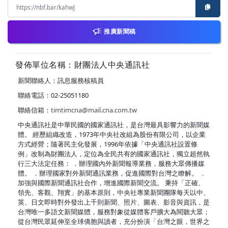
推廣新聞稿
發佈單位名稱：財團法人中央通訊社
新聞聯絡人：訊息服務核稿員
聯絡電話：02-25051180
聯絡信箱：
timtimcna@mail.cna.com.tw
中央通訊社是中華民國的國家通訊社，是台灣最具影響力的新聞媒
體。 經歷組織改造，1973年中央社改組為股份有限公司，以企業
方式經營；隨著民主化發展，1996年依據「中央通訊社設置條
例」改制為財團法人，定位為全民共有的國家通訊社，獨立超然執
行三大法定任務： ．辦理國內外新聞報導業務，服務大眾傳播媒
體。 ．辦理國家對外新聞通訊業務，促進國際對台灣之瞭解。 ．
加強與國際新聞通訊社合作，增進國際新聞交流。 秉持「正確、
領先、客觀、翔實」的基本原則，中央社專業新聞團隊每天以中、
英、日文即時對外發出上千則新聞、照片、圖表、影音與資訊，是
台灣唯一多語文新聞媒體，服務對象從媒體客戶擴大為閱聽大眾；
從台灣民眾延伸至全球僑胞與讀者，充分扮演「台灣之眼，世界之