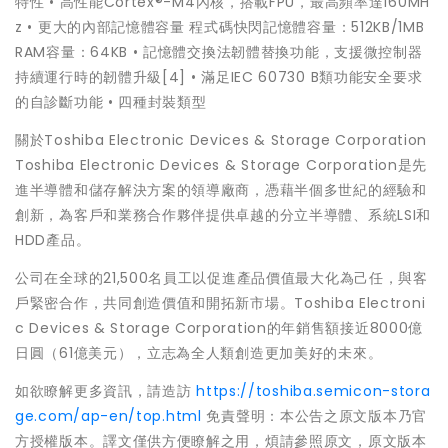
特性 • 高性能Cortex®-M4內核，搭載FPU，最高頻率達160MH
z • 更大的內部記憶體容量 程式碼快閃記憶體容量：512KB/1MB
RAM容量：64KB • 記憶體交換法韌體替換功能，支援微控制器
持續運行時的韌體升級[4] • 滿足IEC 60730 B類功能安全要求
的自診斷功能 • 四種封裝類型
關於Toshiba Electronic Devices & Storage Corporation
Toshiba Electronic Devices & Storage Corporation是先
進半導體和儲存解決方案的領導廠商，憑藉半個多世紀的經驗和
創新，為客戶和業務合作夥伴提供卓越的分立半導體、系統LSI和
HDD產品。
公司在全球的21,500名員工以促進產品價值最大化為己任，與客
戶緊密合作，共同創造價值和開拓新市場。Toshiba Electroni
c Devices & Storage Corporation的年銷售額接近8000億
日圓（61億美元），立志為全人類創造更加美好的未來。
如欲瞭解更多資訊，請造訪
https://toshiba.semicon-stora
ge.com/ap-en/top.html
免責聲明：本公告之原文版本乃官
方授權版本。譯文僅供方便瞭解之用，煩請參照原文，原文版本