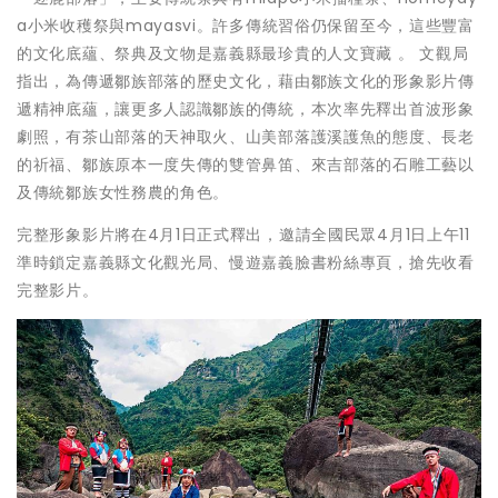
a小米收穫祭與mayasvi。許多傳統習俗仍保留至今，這些豐富
的文化底蘊、祭典及文物是嘉義縣最珍貴的人文寶藏 。 文觀局
指出，為傳遞鄒族部落的歷史文化，藉由鄒族文化的形象影片傳
遞精神底蘊，讓更多人認識鄒族的傳統，本次率先釋出首波形象
劇照，有茶山部落的天神取火、山美部落護溪護魚的態度、長老
的祈福、鄒族原本一度失傳的雙管鼻笛、來吉部落的石雕工藝以
及傳統鄒族女性務農的角色。
完整形象影片將在4月1日正式釋出，邀請全國民眾4月1日上午11
準時鎖定嘉義縣文化觀光局、慢遊嘉義臉書粉絲專頁，搶先收看
完整影片。