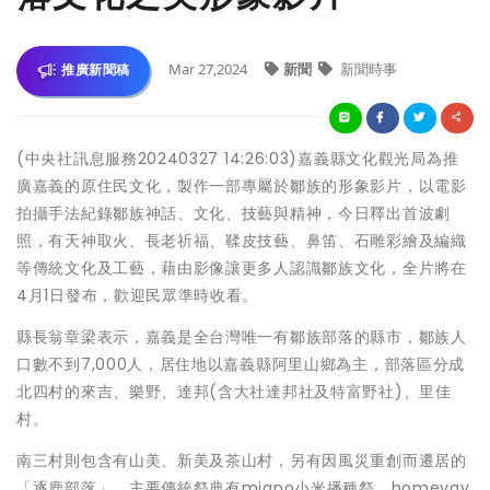
Mar 27,2024
新聞
新聞時事
推廣新聞稿
(中央社訊息服務20240327 14:26:03)嘉義縣文化觀光局為推
廣嘉義的原住民文化，製作一部專屬於鄒族的形象影片，以電影
拍攝手法紀錄鄒族神話、文化、技藝與精神，今日釋出首波劇
照，有天神取火、長老祈福、鞣皮技藝、鼻笛、石雕彩繪及編織
等傳統文化及工藝，藉由影像讓更多人認識鄒族文化，全片將在
4月1日發布，歡迎民眾準時收看。
縣長翁章梁表示，嘉義是全台灣唯一有鄒族部落的縣市，鄒族人
口數不到7,000人，居住地以嘉義縣阿里山鄉為主，部落區分成
北四村的來吉、樂野、達邦(含大社達邦社及特富野社)、里佳
村。
南三村則包含有山美、新美及茶山村，另有因風災重創而遷居的
「逐鹿部落」，主要傳統祭典有miapo小米播種祭、homeyay