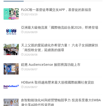
FLOC唯一基督徒專屬交友APP，基督徒的新福音
2021/03/29
亞洲最大級物流展「國際物流綜合展2026」即將登場
2026/08/09
天上父親的愛延續化作希望力量！ 六名子女捐贈家扶
「南投映全號」延續善的循環
2026/08/08
鎧應 AudienceSense 臉部辨識功能上市
2026/08/07
HDBank 取得越南歷來最大規模國際銀團社會貸款
2026/08/07
創智動能強化AI與經營雙軸競爭力 投資長受臺大EMBA
邀分享AI時代投資思維