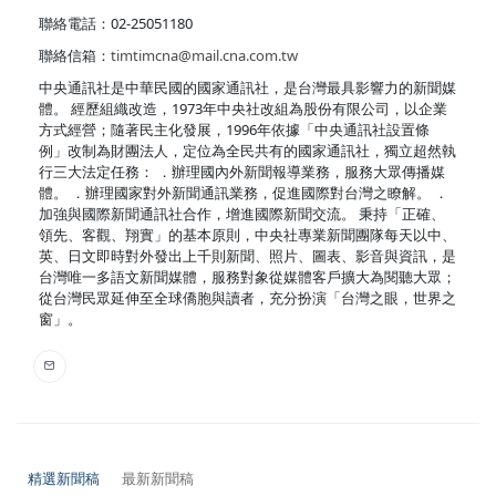
聯絡電話：02-25051180
聯絡信箱：
timtimcna@mail.cna.com.tw
中央通訊社是中華民國的國家通訊社，是台灣最具影響力的新聞媒
體。 經歷組織改造，1973年中央社改組為股份有限公司，以企業
方式經營；隨著民主化發展，1996年依據「中央通訊社設置條
例」改制為財團法人，定位為全民共有的國家通訊社，獨立超然執
行三大法定任務： ．辦理國內外新聞報導業務，服務大眾傳播媒
體。 ．辦理國家對外新聞通訊業務，促進國際對台灣之瞭解。 ．
加強與國際新聞通訊社合作，增進國際新聞交流。 秉持「正確、
領先、客觀、翔實」的基本原則，中央社專業新聞團隊每天以中、
英、日文即時對外發出上千則新聞、照片、圖表、影音與資訊，是
台灣唯一多語文新聞媒體，服務對象從媒體客戶擴大為閱聽大眾；
從台灣民眾延伸至全球僑胞與讀者，充分扮演「台灣之眼，世界之
窗」。
精選新聞稿
最新新聞稿