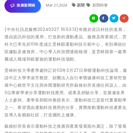
Mar 27,2024
新聞
新聞時事
推廣新聞稿
(中央社訊息服務20240327 16:53:13)有鑑於資訊科技的進展，
透由資訊科技的運用，打造新的運動產品、服務及商業模式，雲
科大已率先於111年度成立雲林縣運動科技示範中心，有別傳統社
區據點及健身房，中心導入科技體適能檢測，是雲林縣第一處專
屬成人職場與銀髮族的運動科技場館。
雲林科技大學產學處特訂於113年3月27日舉辦運動科技論壇，邀
請中正大學李淑芳教授、財團法人自行車暨健康科技工業研究發
展中心賴世平主任與休閒運動研究所蘇維杉所長擔任與談人，由
3位專家學者分享運動科技應用、成果及經驗分享，並廣邀各界
人士參與。產學長郭昭吟教授表示，運動科技已是當代重要顯學
之一。希望透由運動科技應用的分享，實際推動運動科技產業化
並導入各鄉鎮社區，打造國民之健康。
蘇維杉所長表示運動科技之推廣與產業發展面向廣泛，除了發展