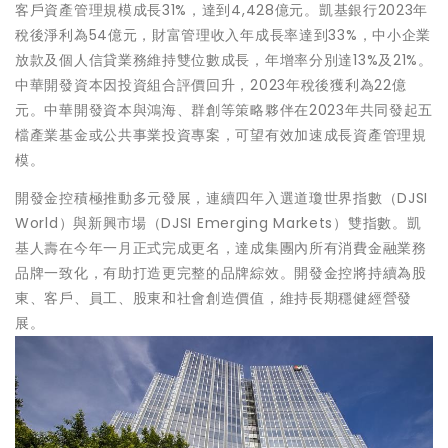
客戶資產管理規模成長31%，達到4,428億元。凱基銀行2023年
稅後淨利為54億元，財富管理收入年成長率達到33%，中小企業
放款及個人信貸業務維持雙位數成長，年增率分別達13%及21%。
中華開發資本因投資組合評價回升，2023年稅後獲利為22億
元。中華開發資本與鴻海、群創等策略夥伴在2023年共同發起五
檔產業基金或公共事業投資專案，可望有效加速成長資產管理規
模。
開發金控積極推動多元發展，連續四年入選道瓊世界指數（DJSI
World）與新興市場（DJSI Emerging Markets）雙指數。凱
基人壽在今年一月正式完成更名，達成集團內所有消費金融業務
品牌一致化，有助打造更完整的品牌綜效。開發金控將持續為股
東、客戶、員工、股東和社會創造價值，維持長期穩健經營發
展。