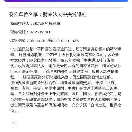
發佈單位名稱：財團法人中央通訊社
新聞聯絡人：訊息服務核稿員
聯絡電話：02-25051180
聯絡信箱：
timtimcna@mail.cna.com.tw
中央通訊社是中華民國的國家通訊社，是台灣最具影響力的新聞媒
體。 經歷組織改造，1973年中央社改組為股份有限公司，以企業
方式經營；隨著民主化發展，1996年依據「中央通訊社設置條
例」改制為財團法人，定位為全民共有的國家通訊社，獨立超然執
行三大法定任務： ．辦理國內外新聞報導業務，服務大眾傳播媒
體。 ．辦理國家對外新聞通訊業務，促進國際對台灣之瞭解。 ．
加強與國際新聞通訊社合作，增進國際新聞交流。 秉持「正確、
領先、客觀、翔實」的基本原則，中央社專業新聞團隊每天以中、
英、日文即時對外發出上千則新聞、照片、圖表、影音與資訊，是
台灣唯一多語文新聞媒體，服務對象從媒體客戶擴大為閱聽大眾；
從台灣民眾延伸至全球僑胞與讀者，充分扮演「台灣之眼，世界之
窗」。