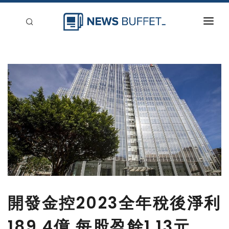
回到首頁
新聞稿分類
登入
刊登
開發金控2023全年稅後淨利
189.4億 每股盈餘1.13元