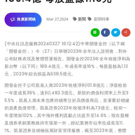
Mar 27,2024
新聞
新聞時事
推廣新聞稿
(中央社訊息服務20240327 16:12:42)中華開發金控（以下稱
「開發金控」）今（27）日舉辦2023年全年法人說明會，對外
公布財務表現及整體營運報告。開發金控2023年全年稅後淨利為
新台幣（以下同）189.4億元，年成長率達16%，每股盈餘為1.13
元，2023年綜合損益為538.5億元。
開發金控子公司凱基人壽2023年稅後淨利101.8億元；淨值較前
一年度成長39%，達到1,483.3億元。新契約價值利潤率上升至3
5.5%，凱基人壽未來也將持續專注於高價值商品，並著重於穩健
的資產負債管理。凱基證券2023年稅後淨利為73億元，較前一
年度增加102%，其中海外獲利貢獻占比提升至14.6%；除在股權
及債券承銷業務維持市場第一外，經紀業務市佔率也成長至11.
1%。凱基證券並積極拓展財富管理服務，截至2023年底，整體