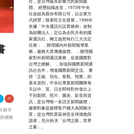
社，是台灣最具影響力的新聞媒
體。 經歷組織改造，1973年中央
社改組為股份有限公司，以企業方
式經營；隨著民主化發展，1996年
依據「中央通訊社設置條例」改制
為財團法人，定位為全民共有的國
家通訊社，獨立超然執行三大法定
任務： ．辦理國內外新聞報導業
書
務，服務大眾傳播媒體。 ．辦理國
家對外新聞通訊業務，促進國際對
台灣之瞭解。 ．加強與國際新聞通
訊社合作，增進國際新聞交流。 秉
持「正確、領先、客觀、翔實」的
基本原則，中央社專業新聞團隊每
天以中、英、日文即時對外發出上
千則新聞、照片、圖表、影音與資
訊，是台灣唯一多語文新聞媒體，
服務對象從媒體客戶擴大為閱聽大
縣於縣市
眾；從台灣民眾延伸至全球僑胞與
標持續獲
讀者，充分扮演「台灣之眼，世界
之窗」。