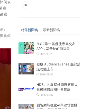
證比例表
榮獲
鄉榮獲
聯盟」、
精選新聞稿
最新新聞稿
從圖書館
FLOC唯一基督徒專屬交友
APP，基督徒的新福音
2021/03/29
鎧應 AudienceSense 臉部辨
識功能上市
2026/08/07
HDBank 取得越南歷來最大
規模國際銀團社會貸款
2026/08/07
創智動能強化AI與經營雙軸