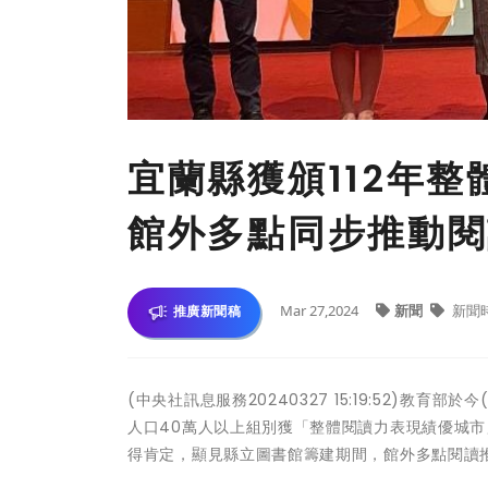
宜蘭縣獲頒112年
館外多點同步推動閱
Mar 27,2024
新聞
新聞
推廣新聞稿
(中央社訊息服務20240327 15:19:52)教
人口40萬人以上組別獲「整體閱讀力表現績優城
得肯定，顯見縣立圖書館籌建期間，館外多點閱讀