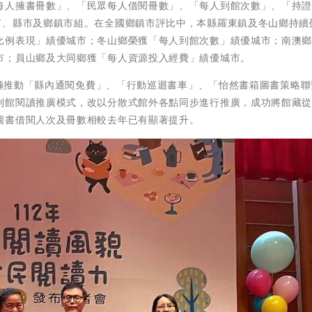
每人擁書冊數」、「民眾每人借閱冊數」、「每人到館次數」、「持
市、縣市及鄉鎮市組。在全國鄉鎮市評比中，本縣羅東鎮及冬山鄉持續
比例表現」績優城市；冬山鄉榮獲「每人到館次數」績優城市；南澳
市；員山鄉及大同鄉獲「每人資源投入經費」績優城市。
局積極推動「縣內通閱免費」、「行動巡迴書車」、「怡然書箱圖書策略
到館閱讀推廣模式，改以分散式館外各點同步進行推廣，成功將館藏
圖書借閱人次及冊數相較去年已有顯著提升。