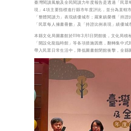
臺灣閱讀風貌及全民閱讀力年度報告是透過「民眾
現」4項主要指標進行縣市年度評比，並分為直轄
「整體閱讀力」表現績優城市；羅東鎮榮獲「持證
「民眾每人擁書冊數」及「持證比例表現」績優城
本縣文化局圖書館於111年3月1日閉館後，文化
「開設化龍臨時館」等各項措施因應，翻轉集中式
帶入民眾日常生活中，降低圖書館閉館衝擊，全縣