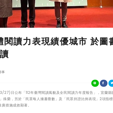
整體閱讀力表現績優城市 於圖
讀
時事
育部於今(3/27)日公布「112年臺灣閱讀風貌及全民閱讀力年度報告」，宜蘭
市」殊榮，另於「民眾每人擁書冊數」及「民眾持證比例表現」2項指
推廣措施成效顯著。