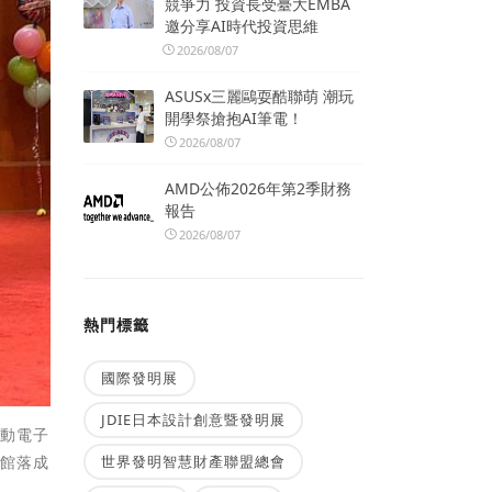
競爭力 投資長受臺大EMBA
邀分享AI時代投資思維
2026/08/07
ASUSx三麗鷗耍酷聯萌 潮玩
開學祭搶抱AI筆電！
2026/08/07
AMD公佈2026年第2季財務
報告
2026/08/07
熱門標籤
國際發明展
JDIE日本設計創意暨發明展
推動電子
書館落成
世界發明智慧財產聯盟總會