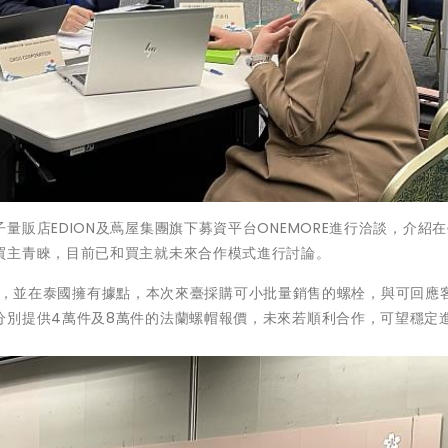
販店EDION及蔦屋集團旗下募資平台ONEMORE進行洽談，介紹
買主青睞，目前已和買主就未來合作模式進行討論。
批發銷售，並在泰國擁有據點，本次來臺採購可小批量銷售的螺栓，與可回應
分別提供4萬件及8萬件的法蘭螺帽報價，未來若順利合作，可望穩定