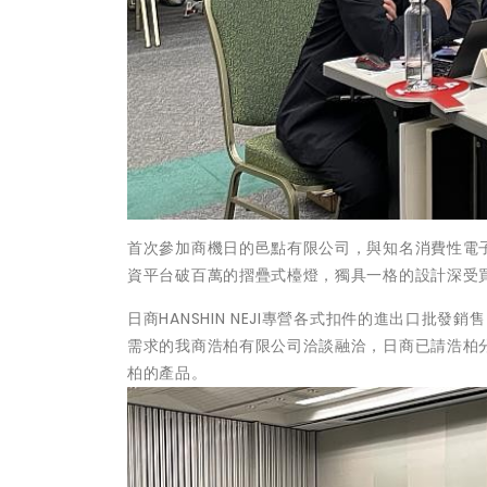
首次參加商機日的邑點有限公司，與知名消費性電子量
資平台破百萬的摺疊式檯燈，獨具一格的設計深受
日商HANSHIN NEJI專營各式扣件的進出口
需求的我商浩柏有限公司洽談融洽，日商已請浩柏
柏的產品。