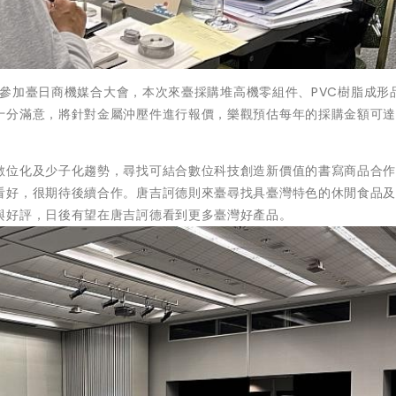
連年參加臺日商機媒合大會，本次來臺採購堆高機零組件、PVC樹脂成形
十分滿意，將針對金屬沖壓件進行報價，樂觀預估每年的採購金額可
數位化及少子化趨勢，尋找可結合數位科技創造新價值的書寫商品合
看好，很期待後續合作。唐吉訶德則來臺尋找具臺灣特色的休閒食品
與好評，日後有望在唐吉訶德看到更多臺灣好產品。