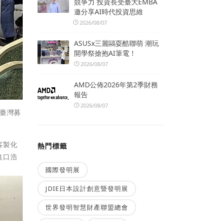
競爭力 投資長受臺大EMBA
邀分享AI時代投資思維
2026/08/07
ASUSx三麗鷗耍酷聯萌 潮玩
開學祭搶抱AI筆電！
2026/08/07
AMD公佈2026年第2季財務
報告
2026/08/07
在臺灣募
客製化
熱門標籤
進口浩
國際發明展
JDIE日本設計創意暨發明展
世界發明智慧財產聯盟總會