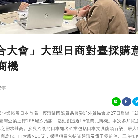
媒合大會」大型日商對臺採購
元商機
時事
為協助我國企業拓展日本市場，經濟部國際貿易署委託外貿協會於27日舉辦「2
臺灣企業進行298場次洽談，活動創造近1.5億美元商機。本次參加買
購之需求甚高。參與洽談的日本知名企業包括日本文具龍頭百樂、最大
造商萬代、IT大廠NEC等，採購項目包括資通訊及電子零組件、五金扣