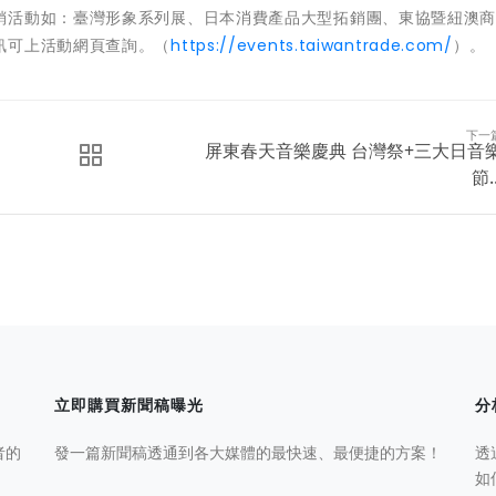
銷活動如：臺灣形象系列展、日本消費產品大型拓銷團、東協暨紐澳
訊可上活動網頁查詢。（
https://events.taiwantrade.com/
）。
下一
屏東春天音樂慶典 台灣祭+三大日音
節..
立即購買新聞稿曝光
分
者的
發一篇新聞稿透通到各大媒體的最快速、最便捷的方案！
透
如