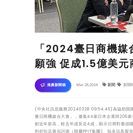
「2024臺日商機
願強 促成1.5億美
Mar 28,2024
新聞
新聞
推廣新聞稿
(中央社訊息服務20240328 09:54:45)
臺日商機媒合大會」，邀集44家日本企業與205家
創近年新高，較去年成長近4成，顯示日商對臺採
利折扣店唐吉訶德（隸屬PPIT集團)、知名玩具製