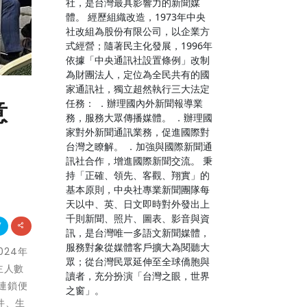
社，是台灣最具影響力的新聞媒
體。 經歷組織改造，1973年中央
社改組為股份有限公司，以企業方
式經營；隨著民主化發展，1996年
依據「中央通訊社設置條例」改制
為財團法人，定位為全民共有的國
家通訊社，獨立超然執行三大法定
任務： ．辦理國內外新聞報導業
意
務，服務大眾傳播媒體。 ．辦理國
家對外新聞通訊業務，促進國際對
台灣之瞭解。 ．加強與國際新聞通
訊社合作，增進國際新聞交流。 秉
持「正確、領先、客觀、翔實」的
基本原則，中央社專業新聞團隊每
天以中、英、日文即時對外發出上
千則新聞、照片、圖表、影音與資
訊，是台灣唯一多語文新聞媒體，
服務對象從媒體客戶擴大為閱聽大
024年
眾；從台灣民眾延伸至全球僑胞與
主人數
讀者，充分扮演「台灣之眼，世界
連鎖便
之窗」。
件、生