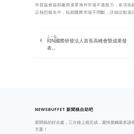
外貿協會協助廠商進軍海外市場不遺餘力，各項拓
正熱烈報名中，拓銷國際市場不間斷，詳細活動資
上一篇
RIN國際研發法人首長高峰會暨成果發
表...
NEWSBUFFET 新聞稿自助吧
新聞稿的好去處，三分鐘上稿完成，最快接觸最多讀
方案！