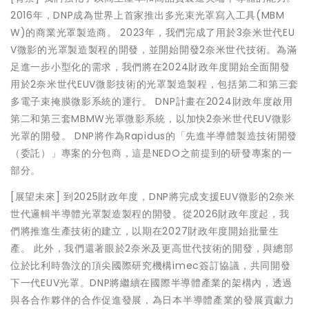
2016年，DNP成為世界上首家推出多光束光罩寫入工具(MBM
W)的商業光罩製造商。 2023年，我們完成了用於3奈米世代EU
V微影的光罩製造製程的開發，並開始開發2奈米世代技術。為滿
足進一步小型化的需求，我們將在2024財政年度開始全面開發
用於2奈米世代EUV微影技術的光罩製造製程，包括第二和第三套
多電子束掩膜微影系統的運行。 DNP計畫在2024財政年度啟用
第二和第三套MBMW光罩微影系統，以加快2奈米世代EUV微影
光罩的開發。 DNP將作為Rapidus的「先進半導體製造技術開發
（委託）」專案的分包商，這是NEDO之前提到的研發專案的一
部分。
[展望未來] 到2025財政年度，DNP將完成支援EUV微影的2奈米
世代邏輯半導體光罩製造製程的開發。從2026財政年度起，我
們將推進生產技術的建立，以期在2027財政年度開始批量生
產。 此外，我們還著眼於2奈米及更高世代技術的開發，與總部
位於比利時魯汶的頂尖國際研究機構imec簽訂協議，共同開發
下一代EUV光罩。DNP將繼續在國際半導體產業的架構內，透過
與各合作夥伴的合作促進發展，為日本半導體產業的發展貢獻力