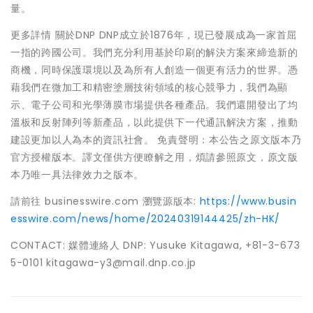
量。
更多詳情 關於DNP DNP成立於1876年，現已發展成為一家首屈
一指的跨國公司。我們充分利用基於印刷的解決方案來締造新的
商機，同時保護環境以及為所有人創造一個更有活力的世界。憑
藉我們在微加工和精密塗層技術領域的核心競爭力，我們為顯
示、電子公司和光學薄膜市場提供各種產品。我們還開發出了均
溫板和反射陣列等新產品，以此提供下一代通訊解決方案，推動
建設更加以人為本的資訊社會。 免責聲明：本公告之原文版本乃
官方授權版本。譯文僅供方便瞭解之用，煩請參照原文，原文版
本乃唯一具法律效力之版本。
請前往 businesswire.com 瀏覽源版本:
https://www.busin
esswire.com/news/home/20240319144425/zh-HK/
CONTACT: 媒體連絡人 DNP: Yusuke Kitagawa, +81-3-673
5-0101 kitagawa-y3@mail.dnp.co.jp