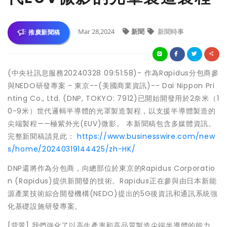
Mar 28,2024
新聞
新聞時事
推廣新聞稿
(中央社訊息服務20240328 09:51:58)- 作為Rapidus分包商參
與NEDO研發專案 - 東京--(美國商業資訊)-- Dai Nippon Pri
nting Co., Ltd. (DNP, TOKYO: 7912)已開始開發用於2奈米（1
0-9米）世代邏輯半導體的光罩製造製程，以支援半導體製造的
尖端製程——極紫外光(EUV)微影。 本新聞稿包含多媒體資訊。
完整新聞稿請見此：
https://www.businesswire.com/new
s/home/20240319144425/zh-HK/
DNP還將作為分包商，向總部位於東京的Rapidus Corporatio
n (Rapidus)提供新開發的技術。Rapidus正在參與由日本新能
源產業技術綜合開發機構(NEDO)提出的5G後資訊和通訊系統強
化基礎設施研發專案。
[背景] 我們強化了以高生產率和高品質製造尖端半導體的能力。