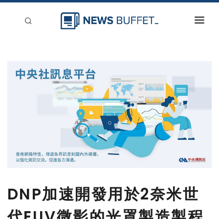
回到首頁
新聞稿分類
登入
刊登
DNP加速開發用於2奈米世
代EUV微影的光罩製造製程