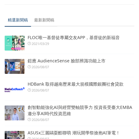
精選新聞稿
最新新聞稿
FLOC唯一基督徒專屬交友APP，基督徒的新福音
2021/03/29
鎧應 AudienceSense 臉部辨識功能上市
2026/08/07
HDBank 取得越南歷來最大規模國際銀團社會貸款
2026/08/07
創智動能強化AI與經營雙軸競爭力 投資長受臺大EMBA
邀分享AI時代投資思維
2026/08/07
ASUSx三麗鷗耍酷聯萌 潮玩開學祭搶抱AI筆電！
2026/08/07