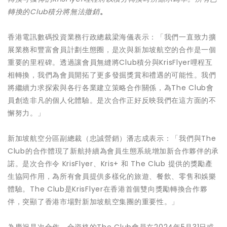
轉換的
Club
積分將無法撤銷
。
香港電訊數碼投資業務行政總裁梁海儀表示：「我們一直致力擴
展業務和豐富會員計劃生態圈，是次與新加坡航空的合作是一個
重要的里程碑。透過讓會員無縫將Club積分與KrisFlyer哩程互
相轉換，我們為會員開拓了更多發掘獎賞和禮遇的可能性。我們
將繼續力求探索與各行各業建立策略合作關係，為The Club會
員創造非凡的個人化體驗。是次合作正好反映我們在這方面的不
懈努力。」
新加坡航空分區副總裁（忠誠營銷）潘志成表示：「我們與The
Club的合作體現了新航持續為會員生態系統增加新合作夥伴的承
諾。是次合作令 KrisFlyer、Kris+ 和 The Club 提供的獎勵產
生協同作用，為所有會員提供多樣化的旅遊、餐飲、零售和娛樂
體驗。The Club是KrisFlyer在香港首個雙向獎勵轉換合作夥
伴，突顯了香港市場對新加坡航空集團的重要性。」