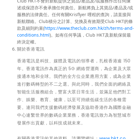
Club HKT不會對新航提供之貨品/產品及/或服務作出任何陳
述或保證亦不會承擔任何責任。新航將負上其貨品/產品及/或
服務的法律責任。任何有關Krisflyer 哩程的查詢，請直接與
新航聯絡。Club積分之計算、兌換及有效期受Club HKT的條
款及細則約束(
https://www.theclub.com.hk/zh/terms-and-
conditions.html
)。如有任何爭議，Club HKT及新航保留最
終決定權。
關於香港電訊
香港電訊是科技、媒體及電訊的領導者，扎根香港逾 150
年。香港電訊作為真正的 5G 網絡營運商，為企業及大眾
接通本地和全球。我們的全方位企業應用方案，成為企業
進行數碼轉型的不二之選。與此同時，我們全面的網絡及
智能生活服務組合，豐富大眾日常生活，並滿足他們對工
作、娛樂、教育、健康，以至可持續低碳生活的各種需
要。連同我們支援數碼經濟發展及協助香港作為國際金融
中心連繫世界的數碼企業業務，香港電訊致力為智慧城市
發展作出貢獻，以科技成就未來。
有關香港電訊的其他資料，請瀏覽網址：
www.hkt.co