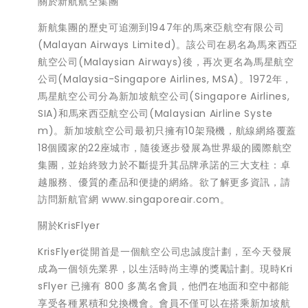
關於新航航空集團
新航集團的歷史可追溯到1947年的馬來亞航空有限公司
(Malayan Airways Limited)。該公司在易名為馬來西亞
航空公司(Malaysian Airways)後，再次更名為馬星航空
公司(Malaysia-Singapore Airlines, MSA)。1972年，
馬星航空公司分為新加坡航空公司(Singapore Airlines,
SIA)和馬來西亞航空公司(Malaysian Airline Syste
m)。新加坡航空公司最初只擁有10架飛機，航線網絡覆蓋
18個國家的22座城市，隨後逐步發展為世界級的國際航空
集團，並始終致力於不斷提升其品牌承諾的三大支柱：卓
越服務、優質的產品和便捷的網絡。欲了解更多資訊，請
訪問新航官網 www.singaporeair.com。
關於KrisFlyer
KrisFlyer從開首是一個航空公司忠誠度計劃，至今天發展
成為一個領先業界，以生活時尚主導的獎勵計劃。現時Kri
sFlyer 已擁有 800 多萬名會員，他們在地面和空中都能
享受各種累積和兌換機會。會員不僅可以在搭乘新加坡航