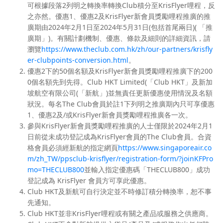
可根據段落2列明之轉換率轉換Club積分至KrisFlyer哩程，反
之亦然。優惠1、優惠2及KrisFlyer新會員獎勵哩程推廣的推
廣期由2024年2月1日至2024年5月31日(包括首尾兩日)( 「推
廣期」)。有關計劃機制、優惠、條款及細則的詳細資訊，請
瀏覽
https://www.theclub.com.hk/zh/our-partners/krisfly
er-clubpoints-conversion.html
。
優惠2下的50個名額及KrisFlyer新會員獎勵哩程推廣下的200
0個名額先到先得。Club HKT Limited(「Club HKT」及新加
坡航空有限公司(「新航」)並無責任更新優惠使用情況及名額
狀況。每名The Club會員於註1下列明之推廣期內只可享優惠
1、優惠2及/或KrisFlyer新會員獎勵哩程推廣各一次。
參與KrisFlyer新會員獎勵哩程推廣的人士僅限於2024年2月1
日前從未成功登記成為KrisFlyer會員的The Club會員。合資
格會員必須經新航的指定網頁
https://www.singaporeair.co
m/zh_TW/ppsclub-krisflyer/registration-form/?joinKFPro
mo=THECLUB800
並輸入指定優惠碼「THECLUB800」成功
登記成為 KrisFlyer 會員方可享此優惠。
Club HKT及新航可自行決定並不時修訂積分轉換率，恕不事
先通知。
Club HKT並非KrisFlyer哩程或有關之產品或服務之供應商。