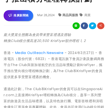
Mar 28,2024
商品與服務
商業
推廣新聞稿
龐大獎賞生態
圈
為會員帶來豐富禮遇
及
體驗
轉換
Club
積分獲高達
20,500 KrisFlyer
額外哩程
1, 2
香港 -
Media OutReach Newswire
- 2024年3月27日 - 香
港電訊（股份代號：6823）- 香港電訊旗下會員計劃及數碼商務
平台The Club與新加坡航空的生活品味獎勵計劃KrisFlyer，攜
手推出雙向積分哩程轉換計劃，為The Club和KrisFlyer的會員
提供更多享受豐富禮遇的機會。
通過此計劃，The Club和KrisFlyer的會員可以在SingaporeAi
r.com上直接將KrisFlyer哩程轉換為Club積分，盡享一系列豐
富的旅遊及生活品味禮遇，以及特色旅行團、電影首映禮和演唱
會優先訂票等會員專屬體驗。此外，會員亦可使用Club積分抵銷