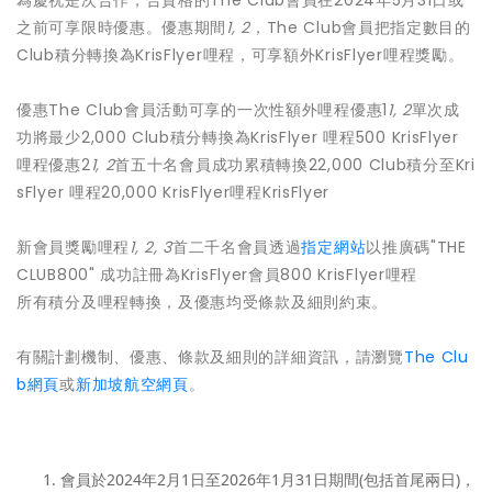
為慶祝是次合作，合資格的The Club會員在2024年5月31日或
之前可享限時優惠。優惠期間
1, 2
，The Club會員把指定數目的
Club積分轉換為KrisFlyer哩程，可享額外KrisFlyer哩程獎勵。
優惠The Club會員活動可享的一次性額外哩程優惠1
1, 2
單次成
功將最少2,000 Club積分轉換為KrisFlyer 哩程500 KrisFlyer
哩程優惠2
1, 2
首五十名會員成功累積轉換22,000 Club積分至Kri
sFlyer 哩程20,000 KrisFlyer哩程KrisFlyer
新會員獎勵哩程
1, 2, 3
首二千名會員透過
指定網站
以推廣碼"THE
CLUB800" 成功註冊為KrisFlyer會員800 KrisFlyer哩程
所有積分及哩程轉換，及優惠均受條款及細則約束。
有關計劃機制、優惠、條款及細則的詳細資訊，請瀏覽
The Clu
b網頁
或
新加坡航空網頁
。
會員於2024年2月1日至2026年1月31日期間(包括首尾兩日)，