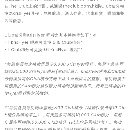
在The Club上的消費，或通過theclub.com.hk將Club積分轉
換為KrisFlyer哩程，兌換航班、酒店住宿、汽車租賃、購物和餐
飲等優惠。
Club積分與KrisFlyer 哩程之基本轉換率如下
1, 4
:
- 1 KrisFlyer 哩程可兌換 0.15 Club積分*
- 1 Club積分可兌換0.6 KrisFlyer 哩程**
*
每個會員每次轉換需最少
3,000 KrisFlyer
哩程，每
曆
年最多可
轉換
30,000 KrisFlyer
哩程
(
累積計算
)
。
KrisFlyer
哩程和
Club
積
分轉換所需的
Club
積分將
向下
捨入至最接近的整數。每次轉換
下
可獲得
的
Club
積分
將以積分轉換時所顯示為準
。所有已轉換的
Kr
isFlyer
哩程將無法撤銷。
**
每個會員每次轉換需最少
100 Club
積分（隨後以最低每
10 Clu
b
積分
為轉換單
位
）
，每天最多可轉換
10,000 Club
積分，每
曆
年最多可轉換
100,000 Club
積分（以上均為累積計算）。每次
轉換
可獲得
的
KrisFlyer
哩
程
將以積分轉換時所顯示為準
。所有已