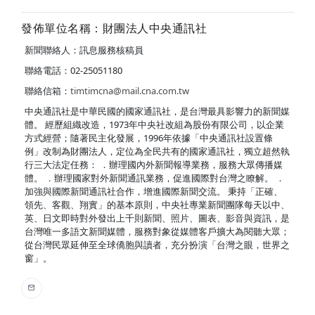
發佈單位名稱：財團法人中央通訊社
新聞聯絡人：訊息服務核稿員
聯絡電話：02-25051180
聯絡信箱：
timtimcna@mail.cna.com.tw
中央通訊社是中華民國的國家通訊社，是台灣最具影響力的新聞媒
體。 經歷組織改造，1973年中央社改組為股份有限公司，以企業
方式經營；隨著民主化發展，1996年依據「中央通訊社設置條
例」改制為財團法人，定位為全民共有的國家通訊社，獨立超然執
行三大法定任務： ．辦理國內外新聞報導業務，服務大眾傳播媒
體。 ．辦理國家對外新聞通訊業務，促進國際對台灣之瞭解。 ．
加強與國際新聞通訊社合作，增進國際新聞交流。 秉持「正確、
領先、客觀、翔實」的基本原則，中央社專業新聞團隊每天以中、
英、日文即時對外發出上千則新聞、照片、圖表、影音與資訊，是
台灣唯一多語文新聞媒體，服務對象從媒體客戶擴大為閱聽大眾；
從台灣民眾延伸至全球僑胞與讀者，充分扮演「台灣之眼，世界之
窗」。