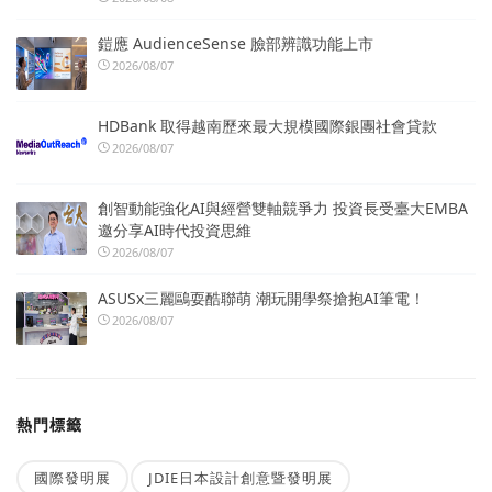
鎧應 AudienceSense 臉部辨識功能上市
2026/08/07
HDBank 取得越南歷來最大規模國際銀團社會貸款
2026/08/07
創智動能強化AI與經營雙軸競爭力 投資長受臺大EMBA
邀分享AI時代投資思維
2026/08/07
ASUSx三麗鷗耍酷聯萌 潮玩開學祭搶抱AI筆電！
2026/08/07
熱門標籤
國際發明展
JDIE日本設計創意暨發明展