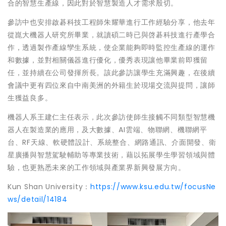
合的智慧生產線，因此對於智慧製造人才需求殷切。
參訪中也安排啟碁科技工程師朱耀華進行工作經驗分享，他去年
從崑大機器人研究所畢業，就讀碩二時已與啓碁科技進行產學合
作，透過製作產線孿生系統，使企業能夠即時監控生產線的運作
和數據，並對相關儀器進行優化，優秀表現讓他畢業前即獲留
任，並持續在公司發揮所長。該此參訪讓學生充滿興趣，在後續
會議中更有四位來自中南美洲的外籍生於現場交流與提問，讓師
生獲益良多。
機器人系王建仁主任表示，此次參訪使師生接觸不同類型智慧機
器人在製造業的應用，及大數據、AI雲端、物聯網、機聯網平
台、RF天線、軟硬體設計、系統整合、網路通訊、介面開發、衛
星廣播與智慧駕駛輔助等專業技術，藉以拓展學生學習領域與體
驗，也更熟悉未來的工作領域與產業界新興發展方向。
Kun Shan University：
https://www.ksu.edu.tw/focusNe
ws/detail/14184