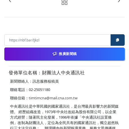
推廣新聞稿
發佈單位名稱：財團法人中央通訊社
新聞聯絡人：訊息服務核稿員
聯絡電話：02-25051180
聯絡信箱：
timtimcna@mail.cna.com.tw
中央通訊社是中華民國的國家通訊社，是台灣最具影響力的新聞媒
體。 經歷組織改造，1973年中央社改組為股份有限公司，以企業
方式經營；隨著民主化發展，1996年依據「中央通訊社設置條
例」改制為財團法人，定位為全民共有的國家通訊社，獨立超然執
行三大法定任務： ．辦理國內外新聞報導業務，服務大眾傳播媒