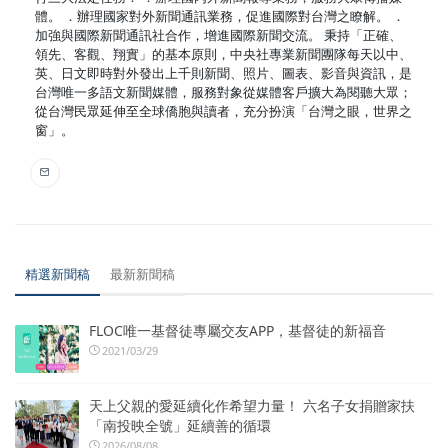
體。 ．辦理國家對外新聞通訊業務，促進國際對台灣之瞭解。 ．
加強與國際新聞通訊社合作，增進國際新聞交流。 秉持「正確、
領先、客觀、翔實」的基本原則，中央社專業新聞團隊每天以中、
英、日文即時對外發出上千則新聞、照片、圖表、影音與資訊，是
台灣唯一多語文新聞媒體，服務對象從媒體客戶擴大為閱聽大眾；
從台灣民眾延伸至全球僑胞與讀者，充分扮演「台灣之眼，世界之
窗」。
精選新聞稿
最新新聞稿
FLOC唯一基督徒專屬交友APP，基督徒的新福音
2021/03/29
天上父親的愛延續化作希望力量！ 六名子女捐贈家扶
「南投映全號」延續善的循環
2026/08/08