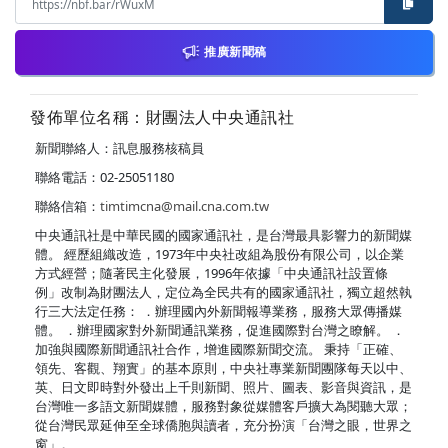
推廣新聞稿
發佈單位名稱：財團法人中央通訊社
新聞聯絡人：訊息服務核稿員
聯絡電話：02-25051180
聯絡信箱：
timtimcna@mail.cna.com.tw
中央通訊社是中華民國的國家通訊社，是台灣最具影響力的新聞媒
體。 經歷組織改造，1973年中央社改組為股份有限公司，以企業
方式經營；隨著民主化發展，1996年依據「中央通訊社設置條
例」改制為財團法人，定位為全民共有的國家通訊社，獨立超然執
行三大法定任務： ．辦理國內外新聞報導業務，服務大眾傳播媒
體。 ．辦理國家對外新聞通訊業務，促進國際對台灣之瞭解。 ．
加強與國際新聞通訊社合作，增進國際新聞交流。 秉持「正確、
領先、客觀、翔實」的基本原則，中央社專業新聞團隊每天以中、
英、日文即時對外發出上千則新聞、照片、圖表、影音與資訊，是
台灣唯一多語文新聞媒體，服務對象從媒體客戶擴大為閱聽大眾；
從台灣民眾延伸至全球僑胞與讀者，充分扮演「台灣之眼，世界之
窗」。