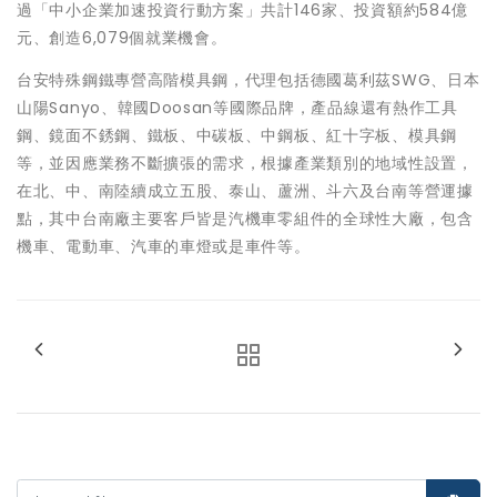
過「中小企業加速投資行動方案」共計146家、投資額約584億
元、創造6,079個就業機會。
台安特殊鋼鐵專營高階模具鋼，代理包括德國葛利茲SWG、日本
山陽Sanyo、韓國Doosan等國際品牌，產品線還有熱作工具
鋼、鏡面不銹鋼、鐵板、中碳板、中鋼板、紅十字板、模具鋼
等，並因應業務不斷擴張的需求，根據產業類別的地域性設置，
在北、中、南陸續成立五股、泰山、蘆洲、斗六及台南等營運據
點，其中台南廠主要客戶皆是汽機車零組件的全球性大廠，包含
機車、電動車、汽車的車燈或是車件等。