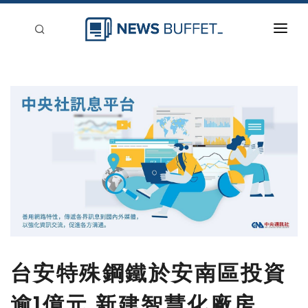
回到首頁
新聞稿分類
登入
刊登
台安特殊鋼鐵於安南區投資
逾1億元 新建智慧化廠房