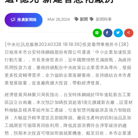
Mar 28,2024
新聞
新聞時事
推廣新聞稿
(中央社訊息服務20240328 18:18:36)投資臺灣事務所今(28)
日核准本市台安特殊鋼鐵股份有限公司通過「中小企業加速投資
行動方案」，市長黃偉哲表示，近年國際情勢充滿挑戰，為維持
民間投資力道，臺南持續配合中央政策以企業需求為導向，發掘
更多投資輔導需求，全力協助企業落腳臺南，並持續結合本市產
業發展能量，促進廠商擴大投資，帶動經濟發展。
經濟發展局林榮川局長指出，台安特殊鋼鐵於111年進駐新吉工業
區設立台南廠，本次預計加碼投資超過1億元擴建新吉廠，設置材
料檢驗及模具零組件加工產線，引進智慧伺服鋸床及強力智能銑
床，大幅提升精準度並且節能降損。廠區生產時的切削油品及加
工鐵屑皆可循環再回收利用，降低資源浪費符合淨零碳排的趨
勢，預期本次投資可增加16個就業機會。截至目前，本市企業通