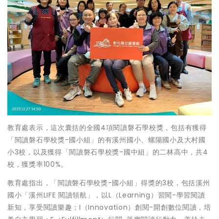
教育處表示，這次囊括的全國4項閱讀磐石學校獎，包括有獲得
「閱讀磐石學校獎-國小組」的有溪州國小、螺陽國小及大村國
小3校，以及獲得「閱讀磐石學校獎-國中組」的二林高中，共4
校，獲獎率100%。
教育處指出，「閱讀磐石學校獎-國小組」得獎的3校，包括溪州
國小「溪州LIFE 閱讀領航」，以L（Learning）習閱-學習閱讀
新知，享受閱讀樂趣；I（Innovation）創閱-開創數位閱讀，培