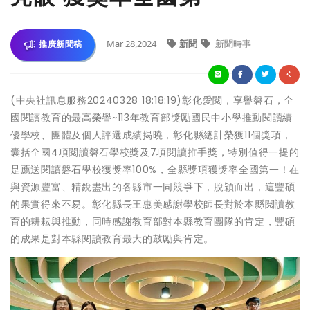
Mar 28,2024
新聞
新聞時事
推廣新聞稿
(中央社訊息服務20240328 18:18:19)彰化愛閱，享譽磐石，全
國閱讀教育的最高榮譽~113年教育部獎勵國民中小學推動閱讀績
優學校、團體及個人評選成績揭曉，彰化縣總計榮獲11個獎項，
囊括全國4項閱讀磐石學校獎及7項閱讀推手獎，特別值得一提的
是薦送閱讀磐石學校獲獎率100%，全縣獎項獲獎率全國第一！在
與資源豐富、精銳盡出的各縣市一同競爭下，脫穎而出，這豐碩
的果實得來不易。彰化縣長王惠美感謝學校師長對於本縣閱讀教
育的耕耘與推動，同時感謝教育部對本縣教育團隊的肯定，豐碩
的成果是對本縣閱讀教育最大的鼓勵與肯定。