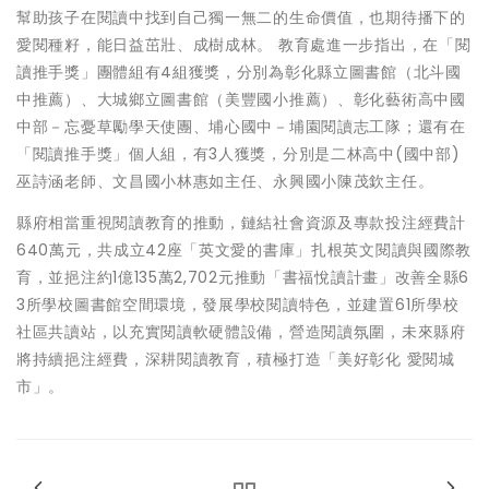
幫助孩子在閱讀中找到自己獨一無二的生命價值，也期待播下的
愛閱種籽，能日益茁壯、成樹成林。 教育處進一步指出，在「閱
讀推手獎」團體組有4組獲獎，分別為彰化縣立圖書館（北斗國
中推薦）、大城鄉立圖書館（美豐國小推薦）、彰化藝術高中國
中部－忘憂草勵學天使團、埔心國中－埔園閱讀志工隊；還有在
「閱讀推手獎」個人組，有3人獲獎，分別是二林高中(國中部)
巫詩涵老師、文昌國小林惠如主任、永興國小陳茂欽主任。
縣府相當重視閱讀教育的推動，鏈結社會資源及專款投注經費計
640萬元，共成立42座「英文愛的書庫」扎根英文閱讀與國際教
育，並挹注約1億135萬2,702元推動「書福悅讀計畫」改善全縣6
3所學校圖書館空間環境，發展學校閱讀特色，並建置61所學校
社區共讀站，以充實閱讀軟硬體設備，營造閱讀氛圍，未來縣府
將持續挹注經費，深耕閱讀教育，積極打造「美好彰化 愛閱城
市」。