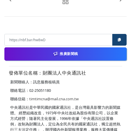
推廣新聞稿
發佈單位名稱：財團法人中央通訊社
新聞聯絡人：訊息服務核稿員
聯絡電話：02-25051180
聯絡信箱：
timtimcna@mail.cna.com.tw
中央通訊社是中華民國的國家通訊社，是台灣最具影響力的新聞媒
體。 經歷組織改造，1973年中央社改組為股份有限公司，以企業
方式經營；隨著民主化發展，1996年依據「中央通訊社設置條
例」改制為財團法人，定位為全民共有的國家通訊社，獨立超然執
行三大法定任務： ．辦理國內外新聞報導業務，服務大眾傳播媒