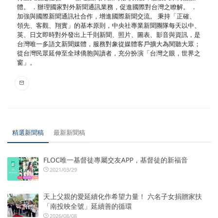
體。 ．辦理國家對外新聞通訊業務，促進國際對台灣之瞭解。 ．
加強與國際新聞通訊社合作，增進國際新聞交流。 秉持「正確、
領先、客觀、翔實」的基本原則，中央社專業新聞團隊每天以中、
英、日文即時對外發出上千則新聞、照片、圖表、影音與資訊，是
台灣唯一多語文新聞媒體，服務對象從媒體客戶擴大為閱聽大眾；
從台灣民眾延伸至全球僑胞與讀者，充分扮演「台灣之眼，世界之
窗」。
精選新聞稿
最新新聞稿
FLOC唯一基督徒專屬交友APP，基督徒的新福音
2021/03/29
天上父親的愛延續化作希望力量！ 六名子女捐贈家扶
「南投映全號」延續善的循環
2026/08/08