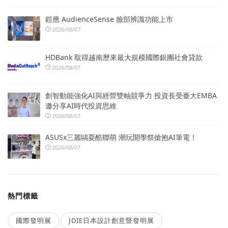
鎧應 AudienceSense 臉部辨識功能上市
2026/08/07
HDBank 取得越南歷來最大規模國際銀團社會貸款
2026/08/07
創智動能強化AI與經營雙軸競爭力 投資長受臺大EMBA
邀分享AI時代投資思維
2026/08/07
ASUSx三麗鷗耍酷聯萌 潮玩開學祭搶抱AI筆電！
2026/08/07
熱門標籤
國際發明展
JDIE日本設計創意暨發明展