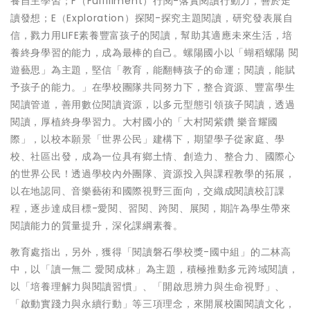
養自主學習；F（Fulfillment）行閱-落實閱讀行動力，善於走
讀發想；E（Exploration）探閱-探究主題閱讀，研究發表展自
信，戮力用LIFE素養豐富孩子的閱讀，幫助其適應未來生活，培
養終身學習的能力，成為最棒的自己。螺陽國小以「蝴稻螺陽 閱
遊藝思」為主題，堅信「教育，能翻轉孩子的命運；閱讀，能賦
予孩子的能力。」在學校團隊共同努力下，整合資源、豐富學生
閱讀管道，善用數位閱讀資源，以多元型態引領孩子閱讀，透過
閱讀，厚植終身學習力。大村國小的「大村閱紫鑽 樂音耀國
際」，以校本願景「世界公民」建構下，期望學子從家庭、學
校、社區出發，成為一位具有鄉土情、創造力、整合力、國際心
的世界公民！透過學校內外團隊、資源投入與課程教學的拓展，
以在地認同、音樂藝術和國際視野三面向，交織成閱讀校訂課
程，逐步達成目標-愛閱、習閱、跨閱、展閱，期許為學生帶來
閱讀能力的質量提升，深化課綱素養。
教育處指出，另外，獲得「閱讀磐石學校獎-國中組」的二林高
中，以「讀一無二 愛閱成林」為主題，積極推動多元跨域閱讀，
以「培養理解力與閱讀習慣」、「開啟思辨力與生命視野」、
「啟動實踐力與永續行動」等三項理念，來開展校園閱讀文化，