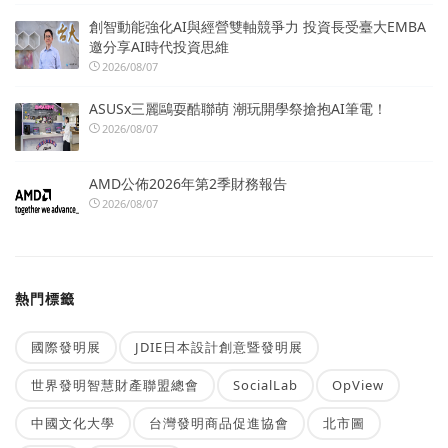
創智動能強化AI與經營雙軸競爭力 投資長受臺大EMBA
邀分享AI時代投資思維
2026/08/07
ASUSx三麗鷗耍酷聯萌 潮玩開學祭搶抱AI筆電！
2026/08/07
AMD公佈2026年第2季財務報告
2026/08/07
熱門標籤
國際發明展
JDIE日本設計創意暨發明展
世界發明智慧財產聯盟總會
SocialLab
OpView
中國文化大學
台灣發明商品促進協會
北市圖