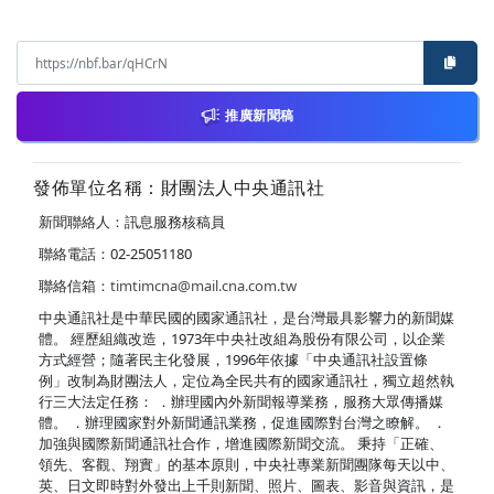
推廣新聞稿
發佈單位名稱：財團法人中央通訊社
新聞聯絡人：訊息服務核稿員
聯絡電話：02-25051180
聯絡信箱：
timtimcna@mail.cna.com.tw
中央通訊社是中華民國的國家通訊社，是台灣最具影響力的新聞媒
體。 經歷組織改造，1973年中央社改組為股份有限公司，以企業
方式經營；隨著民主化發展，1996年依據「中央通訊社設置條
例」改制為財團法人，定位為全民共有的國家通訊社，獨立超然執
行三大法定任務： ．辦理國內外新聞報導業務，服務大眾傳播媒
體。 ．辦理國家對外新聞通訊業務，促進國際對台灣之瞭解。 ．
加強與國際新聞通訊社合作，增進國際新聞交流。 秉持「正確、
領先、客觀、翔實」的基本原則，中央社專業新聞團隊每天以中、
英、日文即時對外發出上千則新聞、照片、圖表、影音與資訊，是