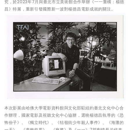
究，於2023年7月與臺北市立美術館合作舉辦《一一重構：楊德
昌》特展，重新引發國際新一波對楊德昌電影成就的關注。
本次影展由哈佛大學電影資料館與文化部駐紐約臺北文化中心合
作辦理，國家電影及視聽文化中心協辦，選映楊德昌執導的《恐
怖份子》、《獨立時代》、《牯嶺街少年殺人事件》、《海灘的
一天》、《青梅竹馬》、《麻將》及《一一》7部劇情長片代表