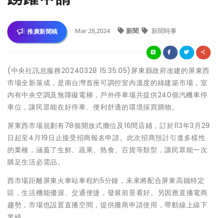
Mar 28,2024
新聞
新聞時事
推廣新聞稿
(中央社訊息服務20240328 15:35:05)屏東縣政府改建的屏東西
市場全新落成，是南台灣首座可調控室內溫度的綠建築市場，室
內有中央空調及無障礙電梯，戶外停車場共提供240個汽機車停
車位，讓民眾能在好停車、便利舒適的環境採買購物。
屏東西市場規劃有78個開放式攤位及16間店鋪，訂於113年3月29
日起至4月19日止接受招商報名申請。此次招商預計引進多樣性
的業種，涵蓋了生鮮、蔬果、熟食、百貨等類型，讓民眾能一次
購足生活必需品。
西市場距離屏東火車站車程約5分鐘，未來將配合屏東高鐵特定
區，生活機能優渥、交通便捷，發展前景看好。另因應直播電商
趨勢，市場也設置直播空間，提供攤商申請使用，帶動線上線下
業績。