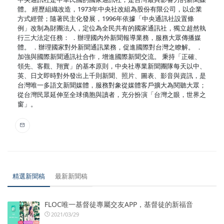
體。 經歷組織改造，1973年中央社改組為股份有限公司，以企業
方式經營；隨著民主化發展，1996年依據「中央通訊社設置條
例」改制為財團法人，定位為全民共有的國家通訊社，獨立超然執
行三大法定任務： ．辦理國內外新聞報導業務，服務大眾傳播媒
體。 ．辦理國家對外新聞通訊業務，促進國際對台灣之瞭解。 ．
加強與國際新聞通訊社合作，增進國際新聞交流。 秉持「正確、
領先、客觀、翔實」的基本原則，中央社專業新聞團隊每天以中、
英、日文即時對外發出上千則新聞、照片、圖表、影音與資訊，是
台灣唯一多語文新聞媒體，服務對象從媒體客戶擴大為閱聽大眾；
從台灣民眾延伸至全球僑胞與讀者，充分扮演「台灣之眼，世界之
窗」。
精選新聞稿
最新新聞稿
FLOC唯一基督徒專屬交友APP，基督徒的新福音
2021/03/29