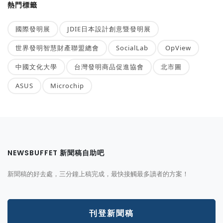
熱門標籤
國際發明展
JDIE日本設計創意暨發明展
世界發明智慧財產聯盟總會
SocialLab
OpView
中國文化大學
台灣發明商品促進協會
北市圖
ASUS
Microchip
NEWSBUFFET 新聞稿自助吧
新聞稿的好去處，三分鐘上稿完成，最快接觸最多讀者的方案！
刊登新聞稿