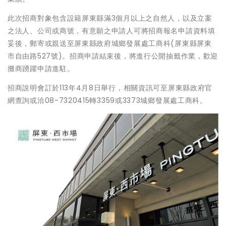
此次招商對象包含設籍屏東縣滿3個月以上之自然人，以及立案
之法人、公司或商號，有意願之申請人可將招商報名申請資料填
妥後，郵寄或親送至屏東縣政府城鄉發展處工商科(屏東縣屏東
市自由路527號)。招商申請結束後，將進行公開抽籤作業，歡迎
攤商踴躍申請進駐。
招商說明會訂於113年4月8日舉行，相關資訊可至屏東縣政府官
網查詢或洽08-7320415轉3359或3373城鄉發展處工商科。