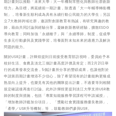
期計畫則以推動「未來大學：大一年機制常態化與教師社群創新
培力」為目標，將延續前一期計畫，除透過「大一年輔導轉銜機
制」，培養新生順利成為具有永續行動公民能力的大學生；另設
立7大教師跨域社群，邀請對創新教育有熱誠，有研究興趣的教
師，藉由共同討論與經驗分享，凝鍊創新教研經驗，擴散ESDG
導向教育；同時加強「永續種子」與「永續導師」制度，促成學
生多元行動參與及實踐學習，培養面對未知未來的適應力及解決
問題的能力。
關於USR計畫，許輝煌提到日前接受教育部訪視時，委員給予本
校好生活、食農及淡北三個計畫高度評價及肯定；而2月21日舉
行的成果發表交流會，5個計畫所分享的豐碩成果，也讓他對於
申請第四期計畫增添不少信心，除了希望現有的計畫能夠更臻成
熟並向上提升，也樂見有其他的團隊提出計畫，不過要等到相關
規定確認後再進行討論。此外許輝煌更提到淡江大學支持USR教
師的制度與措施，包括「專業知能服務學習課程可申請減授」、
「增加教師評鑑加分項目」、「獎勵社會實踐服務優良教師」、
「產學／USR升等機制」等 ，鼓勵教師們參與USR。