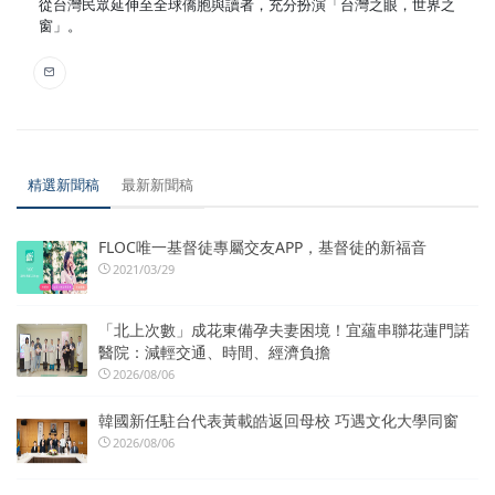
從台灣民眾延伸至全球僑胞與讀者，充分扮演「台灣之眼，世界之
窗」。
精選新聞稿
最新新聞稿
FLOC唯一基督徒專屬交友APP，基督徒的新福音
2021/03/29
「北上次數」成花東備孕夫妻困境！宜蘊串聯花蓮門諾
醫院：減輕交通、時間、經濟負擔
2026/08/06
韓國新任駐台代表黃載皓返回母校 巧遇文化大學同窗
2026/08/06