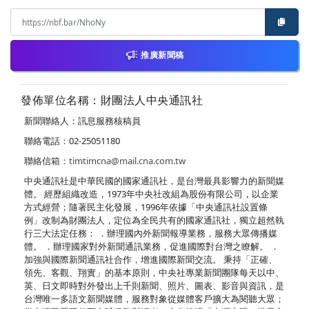
推廣新聞稿
發佈單位名稱：財團法人中央通訊社
新聞聯絡人：訊息服務核稿員
聯絡電話：02-25051180
聯絡信箱：
timtimcna@mail.cna.com.tw
中央通訊社是中華民國的國家通訊社，是台灣最具影響力的新聞媒
體。 經歷組織改造，1973年中央社改組為股份有限公司，以企業
方式經營；隨著民主化發展，1996年依據「中央通訊社設置條
例」改制為財團法人，定位為全民共有的國家通訊社，獨立超然執
行三大法定任務： ．辦理國內外新聞報導業務，服務大眾傳播媒
體。 ．辦理國家對外新聞通訊業務，促進國際對台灣之瞭解。 ．
加強與國際新聞通訊社合作，增進國際新聞交流。 秉持「正確、
領先、客觀、翔實」的基本原則，中央社專業新聞團隊每天以中、
英、日文即時對外發出上千則新聞、照片、圖表、影音與資訊，是
台灣唯一多語文新聞媒體，服務對象從媒體客戶擴大為閱聽大眾；