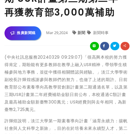
再獲教育部3,000萬補助
Mar 29,2024
新聞
新聞時事
推廣新聞稿
(中央社訊息服務20240329 09:29:07)「很高興本校的努力獲
得肯定，期盼能有更多教師在教學上融入USR精神，帶領學生積
極參與地方事務，並從中獲得相關體認與經驗。」淡江大學學術
副校長許輝煌感謝參與教師們的努力，也做了上述的期許。日前
教育部公布素養導向高教學習創新計畫第二期通過名單，以及第
三期USR計畫第二年經費補助金額日前公布，本校通過C類計畫
及最高補助金額新臺幣300萬元；USR經費則與去年相同，為新
臺幣2,725萬元。
許輝煌說明，淡江大學第一期素養導向計畫「涵育永續力：揚帆
社會與人文科學之新旅」，目的在於培養未來永續型人才，第二