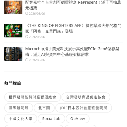
配客嘉推全台首創可循環禮盒 RePresent！滿千再抽萬
元機票
2026/08/06
《THE KING OF FIGHTERS AFK》操控翠綠火焰的格鬥
家「阿修．克里門森」登場
2026/08/06
Microchip攜手美光科技展示高效能PCIe Gen6儲存架
構，滿足AI與資料中心基礎架構需求
2026/08/06
熱門標籤
世界發明智慧財產聯盟總會
台灣發明商品促進協會
國際發明展
北市圖
JDIE日本設計創意暨發明展
中國文化大學
SocialLab
OpView