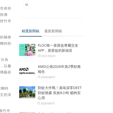
。市府持
廣與傳
支持竹市
精選新聞稿
最新新聞稿
術的極致
者獨特的
FLOC唯一基督徒專屬交友
APP，基督徒的新福音
2021/03/29
可分為
題，以趣
AMD公佈2026年第2季財務
報告
玻璃藝術
2026/08/07
防蚊大作戰！臭味滾零DEET
與獨特
防蚊噴霧 長效8小時 貓狗安
人文的深
心用
2026/08/07
新竹市