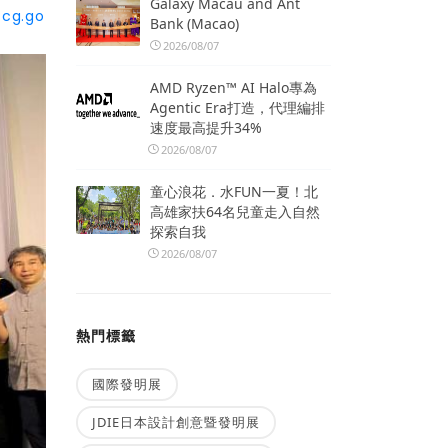
Galaxy Macau and Ant
ccg.go
Bank (Macao)
2026/08/07
AMD Ryzen™ AI Halo專為
Agentic Era打造，代理編排
速度最高提升34%
2026/08/07
童心浪花．水FUN一夏！北
高雄家扶64名兒童走入自然
探索自我
2026/08/07
熱門標籤
國際發明展
JDIE日本設計創意暨發明展