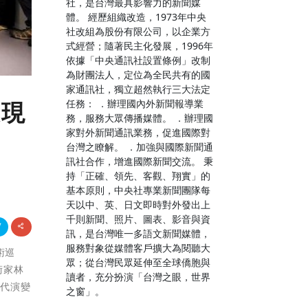
社，是台灣最具影響力的新聞媒
體。 經歷組織改造，1973年中央
社改組為股份有限公司，以企業方
式經營；隨著民主化發展，1996年
依據「中央通訊社設置條例」改制
為財團法人，定位為全民共有的國
家通訊社，獨立超然執行三大法定
任務： ．辦理國內外新聞報導業
展現
務，服務大眾傳播媒體。 ．辦理國
家對外新聞通訊業務，促進國際對
台灣之瞭解。 ．加強與國際新聞通
訊社合作，增進國際新聞交流。 秉
持「正確、領先、客觀、翔實」的
基本原則，中央社專業新聞團隊每
天以中、英、日文即時對外發出上
千則新聞、照片、圖表、影音與資
訊，是台灣唯一多語文新聞媒體，
服務對象從媒體客戶擴大為閱聽大
術巡
眾；從台灣民眾延伸至全球僑胞與
術家林
讀者，充分扮演「台灣之眼，世界
時代演變
之窗」。