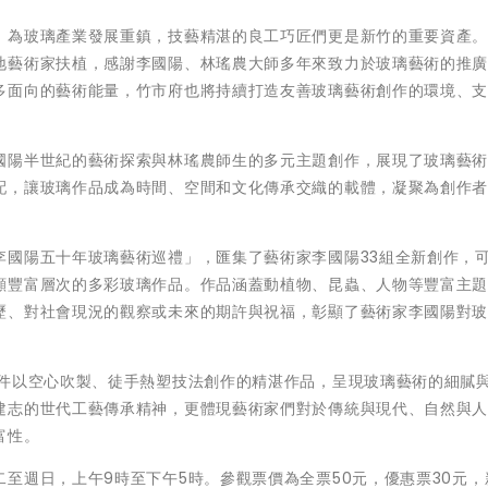
，為玻璃產業發展重鎮，技藝精湛的良工巧匠們更是新竹的重要資產
地藝術家扶植，感謝李國陽、林瑤農大師多年來致力於玻璃藝術的推
多面向的藝術能量，竹市府也將持續打造友善玻璃藝術創作的環境、
國陽半世紀的藝術探索與林瑤農師生的多元主題創作，展現了玻璃藝
配，讓玻璃作品成為時間、空間和文化傳承交織的載體，凝聚為創作
李國陽五十年玻璃藝術巡禮」，匯集了藝術家李國陽33組全新創作，
顯豐富層次的多彩玻璃作品。作品涵蓋動植物、昆蟲、人物等豐富主
歷、對社會現況的觀察或未來的期許與祝福，彰顯了藝術家李國陽對
0件以空心吹製、徒手熱塑技法創作的精湛作品，呈現玻璃藝術的細膩
建志的世代工藝傳承精神，更體現藝術家們對於傳統與現代、自然與
富性。
至週日，上午9時至下午5時。參觀票價為全票50元，優惠票30元，