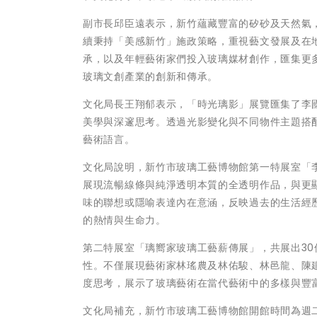
副市長邱臣遠表示，新竹蘊藏豐富的矽砂及天然氣
續秉持「美感新竹」施政策略，重視藝文發展及在
承，以及年輕藝術家們投入玻璃媒材創作，匯集更
玻璃文創產業的創新和傳承。
文化局長王翔郁表示，「時光璃影」展覽匯集了李
美學與深邃思考。透過光影變化與不同物件主題搭
藝術語言。
文化局說明，新竹市玻璃工藝博物館第一特展室「
展現流暢線條與純淨透明本質的全透明作品，與更
味的聯想或隱喻表達內在意涵，反映過去的生活經
的熱情與生命力。
第二特展室「璃嚮家玻璃工藝薪傳展」，共展出3
性。不僅展現藝術家林瑤農及林佑駿、林邑龍、陳
度思考，展示了玻璃藝術在當代藝術中的多樣與豐
文化局補充，新竹市玻璃工藝博物館開館時間為週二