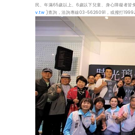
民、年滿65歲以上、6歲以下兒童、身心障礙者皆
v.tw
)查詢，洽詢專線03-5626091，或撥打19