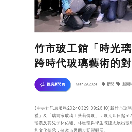
竹市玻工館「時光璃
跨時代玻璃藝術的對
Mar 29,2024
新聞
新聞
推廣新聞稿
(中央社訊息服務20240329 09:26:18)
禮」及「璃嚮家玻璃工藝薪傳展」，展期即日起至
瑤農及其兒子林佑駿、林邑龍與學生陳建志展出玻
和文化傳承，敬邀市民朋友踴躍觀展。