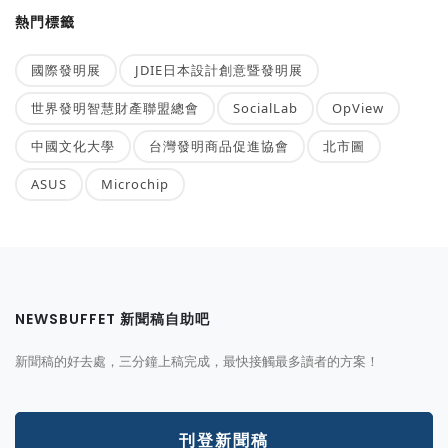
熱門標籤
國際發明展
JDIE日本設計創意暨發明展
世界發明智慧財產聯盟總會
SocialLab
OpView
中國文化大學
台灣發明商品促進協會
北市圖
ASUS
Microchip
NEWSBUFFET 新聞稿自助吧
新聞稿的好去處，三分鐘上稿完成，最快接觸最多讀者的方案！
刊登新聞稿