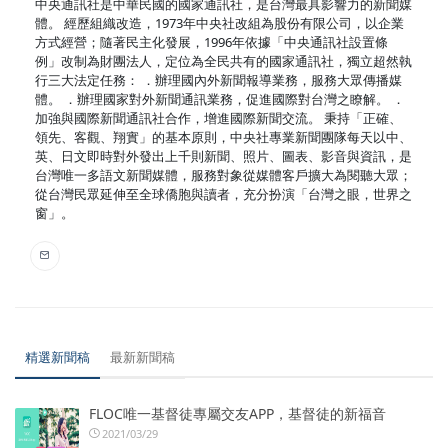
中央通訊社是中華民國的國家通訊社，是台灣最具影響力的新聞媒
體。 經歷組織改造，1973年中央社改組為股份有限公司，以企業
方式經營；隨著民主化發展，1996年依據「中央通訊社設置條
例」改制為財團法人，定位為全民共有的國家通訊社，獨立超然執
行三大法定任務： ．辦理國內外新聞報導業務，服務大眾傳播媒
體。 ．辦理國家對外新聞通訊業務，促進國際對台灣之瞭解。 ．
加強與國際新聞通訊社合作，增進國際新聞交流。 秉持「正確、
領先、客觀、翔實」的基本原則，中央社專業新聞團隊每天以中、
英、日文即時對外發出上千則新聞、照片、圖表、影音與資訊，是
台灣唯一多語文新聞媒體，服務對象從媒體客戶擴大為閱聽大眾；
從台灣民眾延伸至全球僑胞與讀者，充分扮演「台灣之眼，世界之
窗」。
精選新聞稿
最新新聞稿
FLOC唯一基督徒專屬交友APP，基督徒的新福音
2021/03/29