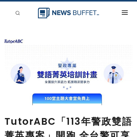
回到首頁
新聞稿分類
登入
刊登
TutorABC「113年警政雙語
菁英專案」開跑 全台警可享