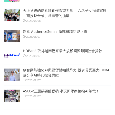
天上父親的愛延續化作希望力量！ 六名子女捐贈家扶
「南投映全號」延續善的循環
2026/08/08
鎧應 AudienceSense 臉部辨識功能上市
2026/08/07
HDBank 取得越南歷來最大規模國際銀團社會貸款
2026/08/07
創智動能強化AI與經營雙軸競爭力 投資長受臺大EMBA
邀分享AI時代投資思維
2026/08/07
ASUSx三麗鷗耍酷聯萌 潮玩開學祭搶抱AI筆電！
2026/08/07