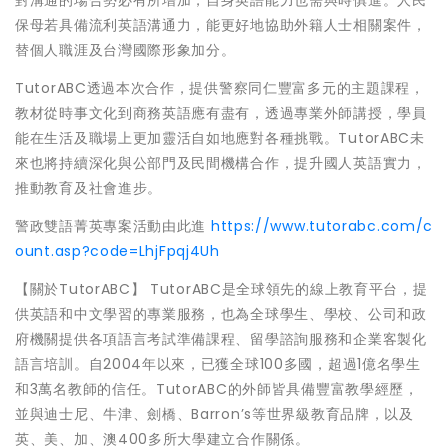
對溝通的場合勢必有所增加，自身英語能力也需與時俱進。人民
保母若具備流利英語溝通力，能更好地協助外籍人士相關案件，
替個人職涯及台灣國際形象加分。
TutorABC透過本次合作，提供警察同仁豐富多元的主題課程，
教材從時事文化到商務英語應有盡有，透過專業外師講授，學員
能在生活及職場上更加靈活自如地應對各種挑戰。TutorABC未
來也將持續深化與公部門及民間機構合作，提升國人英語實力，
推動教育及社會進步。
警政雙語菁英專案活動由此進
https://www.tutorabc.com/c
ount.asp?code=LhjFpqj4Uh
【關於TutorABC】 TutorABC是全球領先的線上教育平台，提
供英語和中文學習的專業服務，也為全球學生、學校、公司和政
府機關提供各項語言考試準備課程、留學諮詢服務和企業客製化
語言培訓。自2004年以來，已獲全球100多國，超過1億名學生
和3萬名教師的信任。TutorABC的外師皆具備豐富教學經歷，
並與迪士尼、牛津、劍橋、Barron’s等世界級教育品牌，以及
英、美、加、澳400多所大學建立合作關係。