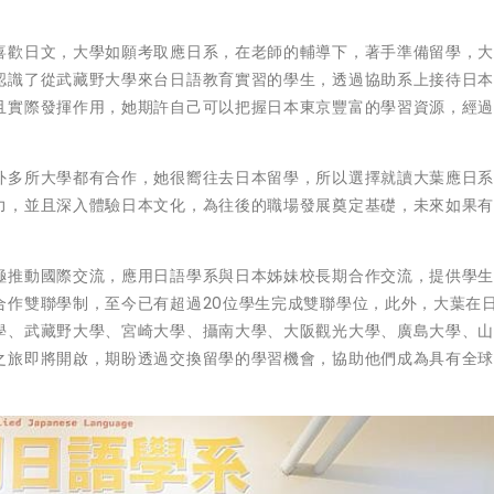
。
喜歡日文，大學如願考取應日系，在老師的輔導下，著手準備留學，
認識了從武藏野大學來台日語教育實習的學生，透過協助系上接待日
且實際發揮作用，她期許自己可以把握日本東京豐富的學習資源，經
外多所大學都有合作，她很嚮往去日本留學，所以選擇就讀大葉應日
力，並且深入體驗日本文化，為往後的職場發展奠定基礎，未來如果
極推動國際交流，應用日語學系與日本姊妹校長期合作交流，提供學
合作雙聯學制，至今已有超過20位學生完成雙聯學位，此外，大葉在
學、武藏野大學、宮崎大學、攝南大學、大阪觀光大學、廣島大學、
之旅即將開啟，期盼透過交換留學的學習機會，協助他們成為具有全