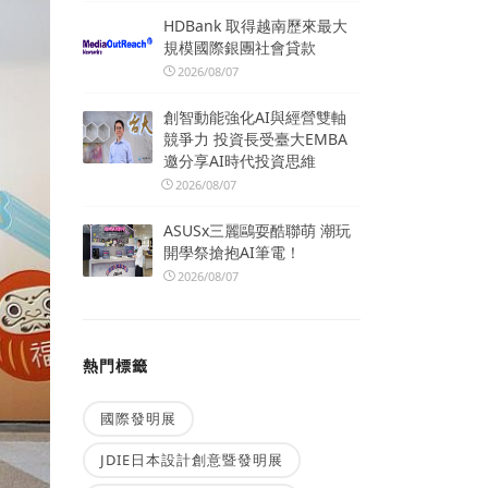
HDBank 取得越南歷來最大
規模國際銀團社會貸款
2026/08/07
創智動能強化AI與經營雙軸
競爭力 投資長受臺大EMBA
邀分享AI時代投資思維
2026/08/07
ASUSx三麗鷗耍酷聯萌 潮玩
開學祭搶抱AI筆電！
2026/08/07
熱門標籤
國際發明展
JDIE日本設計創意暨發明展