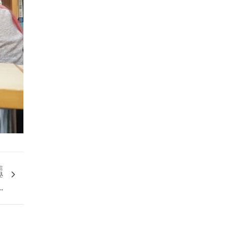
篇
學
.