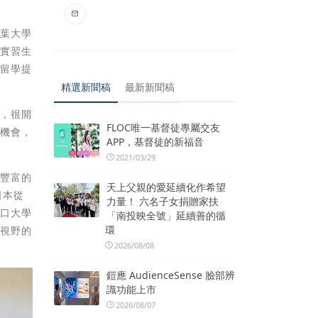
大葉大學
本實習生
過留學提
精選新聞稿
最新新聞稿
系，很開
FLOC唯一基督徒專屬交友
有機會，
APP，基督徒的新福音
2021/03/29
生豐富的
天上父親的愛延續化作希望
日本從
力量！ 六名子女捐贈家扶
山口大學
「南投映全號」延續善的循
環
球視野的
2026/08/08
鎧應 AudienceSense 臉部辨
識功能上市
2026/08/07