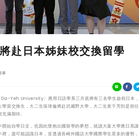
將赴日本姊妹校交換留學
時事
大學〈Da-Yeh University〉應用日語學系三月底將有三名學生啟程日本
大學當交換生，大二生張瑋倫將赴武藏野大學，大二生黃千芳則是前
都充滿期待。
中開始自學日文，也因此懷抱出國留學的夢想，就讀大葉大學應日系
年裡，盡可能認識日本，並透過長崎外國語大學國際學生眾多的優勢