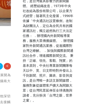
社，是台灣最具影響力的新聞媒
體。 經歷組織改造，1973年中央
社改組為股份有限公司，以企業方
式經營；隨著民主化發展，1996年
依據「中央通訊社設置條例」改制
為財團法人，定位為全民共有的國
家通訊社，獨立超然執行三大法定
任務： ．辦理國內外新聞報導業
務，服務大眾傳播媒體。 ．辦理國
家對外新聞通訊業務，促進國際對
台灣之瞭解。 ．加強與國際新聞通
訊社合作，增進國際新聞交流。 秉
持「正確、領先、客觀、翔實」的
基本原則，中央社專業新聞團隊每
天以中、英、日文即時對外發出上
，展開為
千則新聞、照片、圖表、影音與資
訊，是台灣唯一多語文新聞媒體，
往攝南大
服務對象從媒體客戶擴大為閱聽大
眾；從台灣民眾延伸至全球僑胞與
讀者，充分扮演「台灣之眼，世界
讓他深切
之窗」。
，去接觸