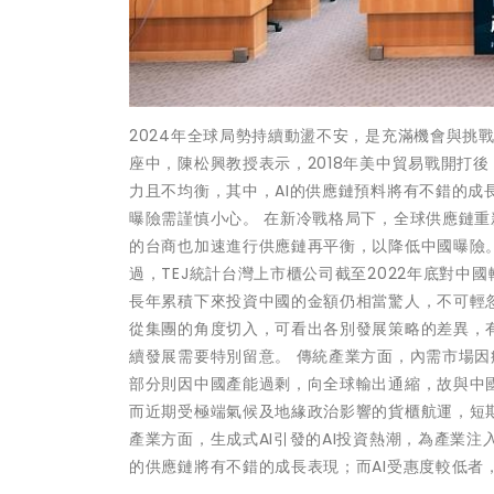
2024年全球局勢持續動盪不安，是充滿機會與挑
座中，陳松興教授表示，2018年美中貿易戰開打
力且不均衡，其中，AI的供應鏈預料將有不錯的
曝險需謹慎小心。 在新冷戰格局下，全球供應鏈重
的台商也加速進行供應鏈再平衡，以降低中國曝險。
過，TEJ統計台灣上市櫃公司截至2022年底對中
長年累積下來投資中國的金額仍相當驚人，不可輕
從集團的角度切入，可看出各別發展策略的差異，
續發展需要特別留意。 傳統產業方面，內需市場
部分則因中國產能過剩，向全球輸出通縮，故與中
而近期受極端氣候及地緣政治影響的貨櫃航運，短
產業方面，生成式AI引發的AI投資熱潮，為產業注入
的供應鏈將有不錯的成長表現；而AI受惠度較低者