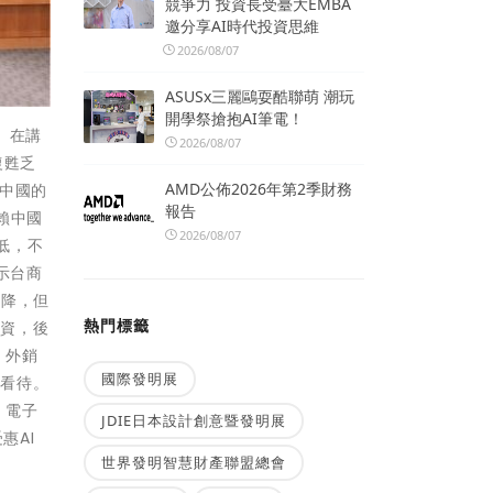
競爭力 投資長受臺大EMBA
邀分享AI時代投資思維
2026/08/07
ASUSx三麗鷗耍酷聯萌 潮玩
開學祭搶抱AI筆電！
。在講
2026/08/07
復甦乏
AMD公佈2026年第2季財務
中國的
報告
賴中國
2026/08/07
低，不
示台商
下降，但
熱門標籤
投資，後
，外銷
國際發明展
向看待。
 電子
JDIE日本設計創意暨發明展
惠AI
世界發明智慧財產聯盟總會