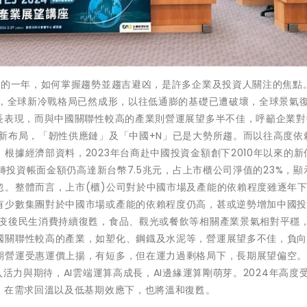
戰的一年，如何掌握趨勢並趨吉避凶，是許多企業及投資人關注的焦點
後，全球新冷戰格局已然成形，以往低通膨的基礎已遭破壞，全球景氣
成長表現，而與中國關聯性較高的產業則營運展望多半不佳，呼籲企業對
新布局，「韌性供應鏈」及「中國+N」已是大勢所趨。而以往高度依
根據經濟部資料，2023年台商赴中國投資金額創下2010年以來的新
國轉投資帳面金額仍高達新台幣7.5兆元，占上市櫃公司淨值的23%，顯
忽。整體而言，上市(櫃)公司對於中國市場及產能的依賴程度雖逐年
有少數集團對於中國市場或產能的依賴程度仍高，甚或逆勢增加中國
因疫後民生消費持續復甦，食品、觀光或餐飲等相關產業景氣相對平穩
國關聯性較高的產業，如塑化、鋼鐡及水泥等，營運展望多不佳，負
期營運受惠運價上揚，有短多，但在運力過剩格局下，長期展望偏空。
活力與期待，AI雲端運算高成長，AI邊緣運算剛萌芽。2024年高度受
，在需求回溫以及低基期效應下，也將溫和復甦。