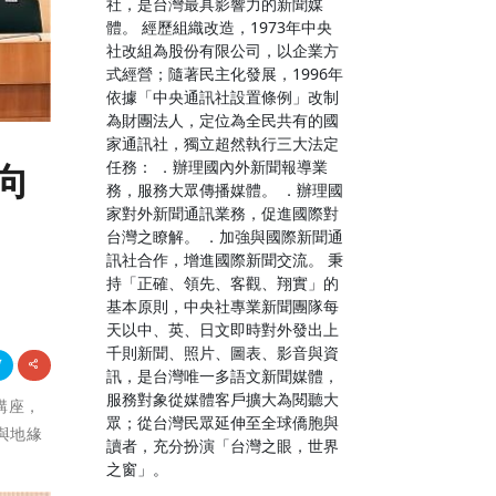
社，是台灣最具影響力的新聞媒
體。 經歷組織改造，1973年中央
社改組為股份有限公司，以企業方
式經營；隨著民主化發展，1996年
依據「中央通訊社設置條例」改制
為財團法人，定位為全民共有的國
家通訊社，獨立超然執行三大法定
任務： ．辦理國內外新聞報導業
向
務，服務大眾傳播媒體。 ．辦理國
家對外新聞通訊業務，促進國際對
台灣之瞭解。 ．加強與國際新聞通
訊社合作，增進國際新聞交流。 秉
持「正確、領先、客觀、翔實」的
基本原則，中央社專業新聞團隊每
天以中、英、日文即時對外發出上
千則新聞、照片、圖表、影音與資
訊，是台灣唯一多語文新聞媒體，
服務對象從媒體客戶擴大為閱聽大
」講座，
眾；從台灣民眾延伸至全球僑胞與
與地緣
讀者，充分扮演「台灣之眼，世界
之窗」。