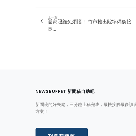
上一篇
返家照顧免煩惱！ 竹市推出院準備銜接
長...
NEWSBUFFET 新聞稿自助吧
新聞稿的好去處，三分鐘上稿完成，最快接觸最多讀
方案！