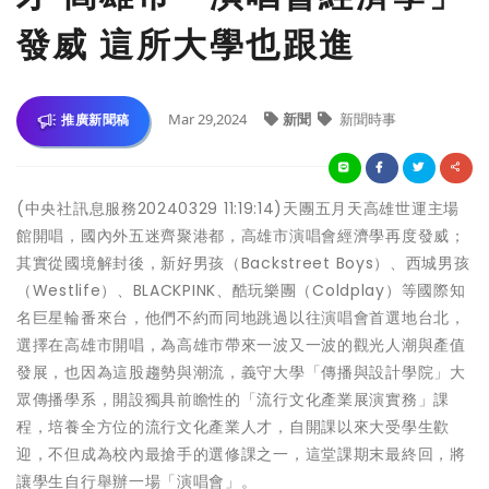
發威 這所大學也跟進
Mar 29,2024
新聞
新聞時事
推廣新聞稿
(中央社訊息服務20240329 11:19:14)天團五月天高雄世運主場
館開唱，國內外五迷齊聚港都，高雄市演唱會經濟學再度發威；
其實從國境解封後，新好男孩（Backstreet Boys）、西城男孩
（Westlife）、BLACKPINK、酷玩樂團（Coldplay）等國際知
名巨星輪番來台，他們不約而同地跳過以往演唱會首選地台北，
選擇在高雄市開唱，為高雄市帶來一波又一波的觀光人潮與產值
發展，也因為這股趨勢與潮流，義守大學「傳播與設計學院」大
眾傳播學系，開設獨具前瞻性的「流行文化產業展演實務」課
程，培養全方位的流行文化產業人才，自開課以來大受學生歡
迎，不但成為校內最搶手的選修課之一，這堂課期末最終回，將
讓學生自行舉辦一場「演唱會」。