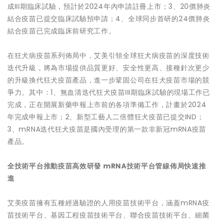
成III期臨床試驗，預計於2024年內申請註冊上市；3、20價肺炎
結合疫苗已提交臨床試驗預申請；4、全球同步首研的24價肺炎
結合疫苗已完成臨床前研究工作。
在狂犬病疫苗系列佈局中，艾美引領全球狂犬病疫苗的深度技術
迭代升級，將為市場提供品質更好、安全性更高、接種針次更少
的升級換代狂犬疫苗產品，進一步鞏固公司在狂犬疫苗市場的競
爭力。其中：1、無血清迭代狂犬疫苗III期臨床試驗的現場工作已
完成，正在開展新藥申報上市前的各項準備工作，計畫於2024
年完成申報上市；2、新型工藝人二倍體狂犬疫苗已提交IND；
3、mRNA迭代狂犬疫苗是國內受理的第一款非新冠mRNA疫苗
產品。
全技術平台推動疫苗高效研發
mRN
A
技術平台管線佈局快速推
進
艾美疫苗擁有五種經過驗證的人用疫苗技術平台，涵蓋mRNA疫
苗技術平台、基因工程疫苗技術平台、聯合疫苗技術平台、細菌