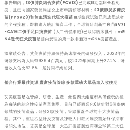
報告期內，
13
價肺炎結合疫苗
(PCV13)
已完成III期臨床全程免
疫，且已向國家藥監局提交上市申請預審材料；
23
價肺炎多糖疫
苗
(PPSV23)
和
無血清迭代狂犬疫苗
III期臨床試驗已完成受試者
的全程接種，即將進入統計揭盲工作；全球首研創新性疫苗
EV71
-CA16
二價手足口病疫苗
(人二倍體細胞)已取得臨床批件；
mR
NA
迭代
狂犬疫苗
是國內受理的第一款非新冠mRNA疫苗產品。
據業績公告，艾美疫苗持續保持高速增長的研發投入，2023年的
研發支出為人民幣636.4百萬元，較2022年同期上升27.2%，研
發收入佔比53.6%，居於同行業前列。
整合
行業最佳資源
豐富疫苗管線
多款重磅大單品
進入
收穫期
艾美疫苗是在管線、研發、生產、銷售四大維度都具備優勢的極
為稀缺的綜合性疫苗產業集團。目前已經商業化8款針對6個疾病
領域的疫苗產品，研發21款疫苗，管線覆蓋全球前十大疫苗品
種。其中，重組乙型肝炎疫苗及凍乾人用狂犬病疫苗始終保持市
場領先地位，艾美是全球第一大乙肝疫苗製造商和全球第二大狂