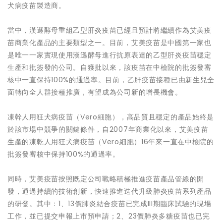
犬病疫苗製造商。
當中，漢遜酵母重組乙型肝炎疫苗已經且預計將繼續作為艾美疫
苗商業化產品的主要類型之一。目前，艾美疫苗是中國第一家也
是唯一一家實現使用漢遜酵母進行抗原表達的乙型肝炎疫苗穩定
生產和批簽發的公司。自獲批以來，該疫苗在中檢院的批簽發審
核中一直保持100%的通過率。目前，乙肝疫苗接種已由新生兒全
面轉向全人群接種推廣，有望成為公司新的增長機會。
凍幹人用狂犬病疫苗（Vero細胞），高品質且穩定的產品始終是
於該市場中競爭的關鍵條件，自2007年商業化以來，艾美疫苗
生產的凍乾人用狂犬病疫苗（Vero細胞）16年來一直在中檢院的
批簽發審核中保持100%的通過率。
同時，艾美疫苗按照既定公司戰略積極推進疫苗產品管線的開
發，通過持續的技術創新，快速推進迭代升級肺炎疫苗系列產品
的研發。其中：1、13價肺炎結合疫苗已完成III期臨床試驗的現場
工作，並已提交申報上市預申請；2、23價肺炎多糖疫苗也已完