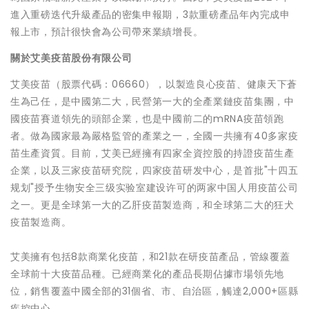
進入重磅迭代升級產品的密集申報期，3款重磅產品年內完成申
報上市，預計很快會為公司帶來業績增長。
關於艾美疫苗股份有限公司
艾美疫苗（股票代碼：06660），以製造良心疫苗、健康天下蒼
生為己任，是中國第二大，民營第一大的全產業鏈疫苗集團，中
國疫苗賽道領先的頭部企業，也是中國前二的mRNA疫苗領跑
者。做為國家最為嚴格監管的產業之一，全國一共擁有40多家疫
苗生產資質。目前，艾美已經擁有四家全資控股的持證疫苗生產
企業，以及三家疫苗研究院，四家疫苗研发中心，是首批"十四五
规划"授予生物安全三级实验室建设许可的两家中国人用疫苗公司
之一。更是全球第一大的乙肝疫苗製造商，和全球第二大的狂犬
疫苗製造商。
艾美擁有包括8款商業化疫苗，和21款在研疫苗產品，管線覆蓋
全球前十大疫苗品種。已經商業化的產品長期佔據市場領先地
位，銷售覆蓋中國全部的31個省、市、自治區，觸達2,000+區縣
疾控中心。