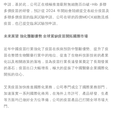
申請，基於此，公司正在積極推進吸附無細胞百白破-Hib 多聯
多價疫苗的研發，預計從 2024 年開始會陸續提交各組分疫苗及
多聯多價疫苗的臨床試驗申請。公司在研的四價MDCK細胞流感
疫苗，也已提交臨床試驗預申請。
未來展望
強化壟斷優勢
全球紧缺疫苗
開拓國際市場
近年中國疫苗行業強化了疫苗在疾病預防中壟斷優勢、提升了疫
苗在整體生物醫藥行業中的地位、促進了生物科技新技術的產業
化以及相關政策的落地，並為疫苗行業長遠發展奠定了長期發展
的基石；疫苗出口大幅增長，極大的提振了中國醫藥企業國際化
開拓的信心。
艾美疫苗加快推進國際化業務，公司專門成立了國際業務部門，
加速落實一系列國際化佈局，在海外上市許可、產品研發、生產
等方面均已做好全方位準備，公司的疫苗產品已打開全球市場大
門。