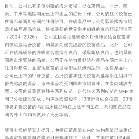
目前，公司已有多個明確的海外市場，已在東南亞、非洲、南
美、中東等地區開始已上市產品的註冊工作。公司的狂犬疫苗已
獲得巴基斯坦等國的註冊許可。在研產品中，公司緊跟國際市場
需求佈局產品管線。根據最新的世界衛生組織的疫苗預認證清單
（2024-2026），公司正快速推進研發的13價肺炎結合疫苗和
四價流腦結合疫苗，均屬於高優先認證的疫苗產品。此外，公司
正在積極研發的呼吸道合胞病毒疫苗、帶狀皰疹疫苗，也均屬於
國際市場緊缺的品種。公司正在努力推動這些產品在國內外上市
註冊與銷售、並實現疫苗的世界衛生組織預認證。在售產品中，
公司已上市的甲肝疫苗、乙肝疫苗和狂犬疫苗為世界衛生組織中
優先認證的產品，這些產品均受到國際市場青睞。在產能建設方
面，公司的反覆運算肺炎系列疫苗、迭代狂犬系列疫苗的GMP車
間已分批建設完成，均滿足國際標準，13價肺炎結合疫苗、23價
肺炎多糖疫苗的III期臨床樣品均在上述車間生產，為相關產品在
國內外上市銷售做好了充分準備。
隨著中國經濟實力提升，包括疫苗產業在內的生物產業已被定位
為國家戰略新興產業予以鼓勵和扶持。因此，艾美疫苗2024年