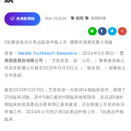
Mar 29,2024
新聞
新聞時事
推廣新聞稿
3款重磅迭代大單品疫苗申報上市 國際市場實現重大突破
香港 -
Media OutReach Newswire
- 2024年3月28日 -
艾
美疫苗股份有限公司
（「艾美疫苗」或「公司」）董事會宣佈公
司及其附屬公司截至2023年12月31日止（「報告期」）經審核之
全年業績。
截至2023年12月31日，艾美疫苗一共取得14個臨床批件，開展了
21項臨床試驗，其中5個已處於III期臨床收尾階段，並且該5個III
期臨床的疫苗產品生產車間已基本建成，正在開展上市前的各項
準備工作。2024年公司預計有3款產品申报上市，7款產品申報
臨床。