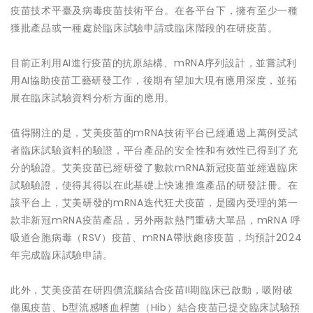
疫苗技术平臺及病毒疫苗技術平台。在各平台下，擁有至少一種
獲批產品或一種處於臨床試驗申請或臨床階段的在研疫苗。
目前正利用AI進行疫苗的抗原結構、mRNA序列設計，並嘗試利
用AI協助疫苗工藝研發工作，後期有望加大現有應用深度，並拓
展在臨床試驗資料分析方面的應用。
值得關注的是，艾美疫苗的mRNA技術平台已經通過上萬例受試
者臨床試驗資料的驗證，平台產品的安全性和有效性已得到了充
分的驗證。艾美疫苗已經研發了數款mRNA新冠疫苗並經過臨床
試驗驗證，使得其得以在此基礎上快速推進產品的研發註冊。在
該平台上，艾美研發的mRNA迭代狂犬疫苗，是國內受理的第一
款非新冠mRNA疫苗產品，另外兩款熱門重磅大單品，mRNA 呼
吸道合胞病毒（RSV）疫苗、mRNA帶狀皰疹疫苗，均預計2024
年完成臨床試驗申請。
此外，艾美疫苗在研四價流腦結合疫苗II期臨床已啟動，吸附破
傷風疫苗、b型流感嗜血桿菌（Hib）結合疫苗已提交臨床試驗預