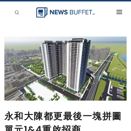
回到首頁
新聞稿分類
登入
刊登
永和大陳都更最後一塊拼圖
單元1&4重啟招商