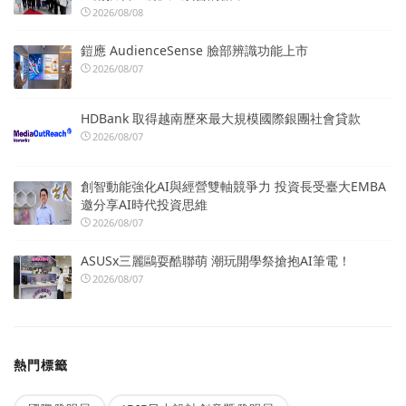
2026/08/08
鎧應 AudienceSense 臉部辨識功能上市
2026/08/07
HDBank 取得越南歷來最大規模國際銀團社會貸款
2026/08/07
創智動能強化AI與經營雙軸競爭力 投資長受臺大EMBA
邀分享AI時代投資思維
2026/08/07
ASUSx三麗鷗耍酷聯萌 潮玩開學祭搶抱AI筆電！
2026/08/07
熱門標籤