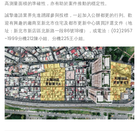
高測量面積的準確性，亦有助於案件推動的穩定性。
誠摯邀請業界先進踴躍參與投標，一起加入公辦都更的行列。歡
迎有興趣的廠商至新北市住宅及都市更新中心購買評選文件（地
址：新北市新店區北新路一段86號18樓），或電洽：(02)2957
-1999分機212陳小姐、分機225王小姐。