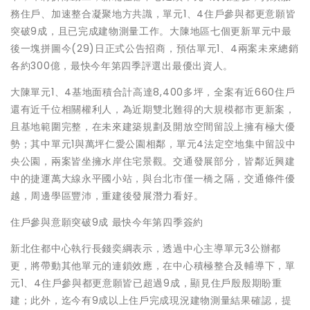
務住戶、加速整合凝聚地方共識，單元1、4住戶參與都更意願皆
突破9成，且已完成建物測量工作。大陳地區七個更新單元中最
後一塊拼圖今(29)日正式公告招商，預估單元1、4兩案未來總銷
各約300億，最快今年第四季評選出最優出資人。
大陳單元1、4基地面積合計高達8,400多坪，全案有近660住戶
還有近千位相關權利人，為近期雙北難得的大規模都市更新案，
且基地範圍完整，在未來建築規劃及開放空間留設上擁有極大優
勢；其中單元1與萬坪仁愛公園相鄰，單元4法定空地集中留設中
央公園，兩案皆坐擁水岸住宅景觀。交通發展部分，皆鄰近興建
中的捷運萬大線永平國小站，與台北市僅一橋之隔，交通條件優
越，周邊學區豐沛，重建後發展潛力看好。
住戶參與意願突破9成 最快今年第四季簽約
新北住都中心執行長錢奕綱表示，透過中心主導單元3公辦都
更，將帶動其他單元的連鎖效應，在中心積極整合及輔導下，單
元1、4住戶參與都更意願皆已超過9成，顯見住戶殷殷期盼重
建；此外，迄今有9成以上住戶完成現況建物測量結果確認，提