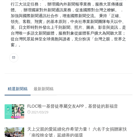
行三大法定任務： ．辦理國內外新聞報導業務，服務大眾傳播媒
體。 ．辦理國家對外新聞通訊業務，促進國際對台灣之瞭解。 ．
加強與國際新聞通訊社合作，增進國際新聞交流。 秉持「正確、
領先、客觀、翔實」的基本原則，中央社專業新聞團隊每天以中、
英、日文即時對外發出上千則新聞、照片、圖表、影音與資訊，是
台灣唯一多語文新聞媒體，服務對象從媒體客戶擴大為閱聽大眾；
從台灣民眾延伸至全球僑胞與讀者，充分扮演「台灣之眼，世界之
窗」。
精選新聞稿
最新新聞稿
FLOC唯一基督徒專屬交友APP，基督徒的新福音
2021/03/29
天上父親的愛延續化作希望力量！ 六名子女捐贈家扶
「南投映全號」延續善的循環