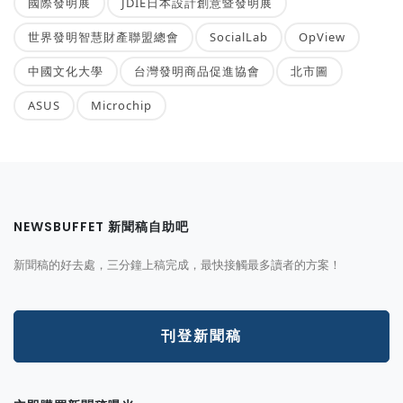
國際發明展
JDIE日本設計創意暨發明展
世界發明智慧財產聯盟總會
SocialLab
OpView
中國文化大學
台灣發明商品促進協會
北市圖
ASUS
Microchip
NEWSBUFFET 新聞稿自助吧
新聞稿的好去處，三分鐘上稿完成，最快接觸最多讀者的方案！
刊登新聞稿