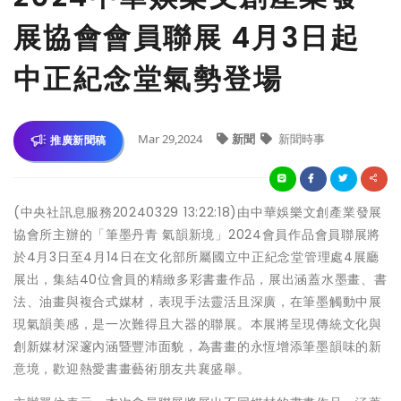
展協會會員聯展 4月3日起
中正紀念堂氣勢登場
Mar 29,2024
新聞
新聞時事
推廣新聞稿
(中央社訊息服務20240329 13:22:18)由中華娛樂文創產業發展
協會所主辦的「筆墨丹青 氣韻新境」2024會員作品會員聯展將
於4月3日至4月14日在文化部所屬國立中正紀念堂管理處4展廳
展出，集結40位會員的精緻多彩書畫作品，展出涵蓋水墨畫、書
法、油畫與複合式媒材，表現手法靈活且深廣，在筆墨觸動中展
現氣韻美感，是一次難得且大器的聯展。本展將呈現傳統文化與
創新媒材深邃內涵暨豐沛面貌，為書畫的永恆增添筆墨韻味的新
意境，歡迎熱愛書畫藝術朋友共襄盛舉。