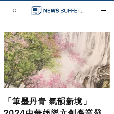
回到首頁
新聞稿分類
登入
刊登
「筆墨丹青 氣韻新境」
2024中華娛樂文創產業發