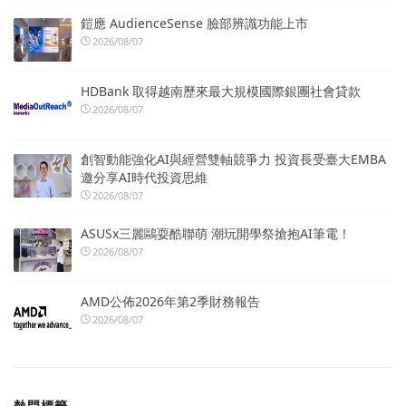
鎧應 AudienceSense 臉部辨識功能上市
2026/08/07
HDBank 取得越南歷來最大規模國際銀團社會貸款
2026/08/07
創智動能強化AI與經營雙軸競爭力 投資長受臺大EMBA
邀分享AI時代投資思維
2026/08/07
ASUSx三麗鷗耍酷聯萌 潮玩開學祭搶抱AI筆電！
2026/08/07
AMD公佈2026年第2季財務報告
2026/08/07
熱門標籤