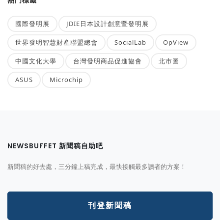
國際發明展
JDIE日本設計創意暨發明展
世界發明智慧財產聯盟總會
SocialLab
OpView
中國文化大學
台灣發明商品促進協會
北市圖
ASUS
Microchip
NEWSBUFFET 新聞稿自助吧
新聞稿的好去處，三分鐘上稿完成，最快接觸最多讀者的方案！
刊登新聞稿