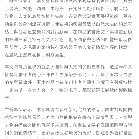
主辦單位表示，本次會員聯展將展出不同媒材的書畫作品，涵蓋
了書法、水墨、油畫、水彩等，在獨具的創作風格下，將天地、
景物、人文氣息與怡情的描繪，在寫意與寫實間展現氣韻，更在
抽象與具象間流露風情，使藝術的氛圍營造出自然天成的綺麗質
感，與觀者建立無窮的對話默契，在作品的書藝文字與繪畫新境
的揮灑中看見特有的文人雅趣，也在油彩與色系的堆疊中展現多
重新意，足見藝術家的特有風格與天地人文間情愫掌握的快意，
在畫紙上歷歷在目，栩栩如生。
本次聯展所呈現的就是大自然與人文間的對應關係，透過筆墨真
情傳達創作者內心與外在世界深摯多彩的一面。除了訴求大自然
的多彩景致外，不少作品也都在創作者的藝術心境下有著獨特性
主題內涵，在天人合一的主軸訴求下，都彰顯這次展覽的極致風
華。
主辦單位表示，本次展覽有多件新創完成的作品，書畫對應間自
然衍生趣味與風雅，將大自然的形貌在畫布上盡情呈現，人文與
人物的描繪之間也流露多采風情，在書藝文字的洗練薰陶與古詩
詞的韻化美感下，更加開啟觀者無垠的視野，歡迎各界喜好書畫