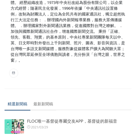
體。 經歷組織改造，1973年中央社改組為股份有限公司，以企業
方式經營；隨著民主化發展，1996年依據「中央通訊社設置條
例」改制為財團法人，定位為全民共有的國家通訊社，獨立超然執
行三大法定任務： ．辦理國內外新聞報導業務，服務大眾傳播媒
體。 ．辦理國家對外新聞通訊業務，促進國際對台灣之瞭解。 ．
加強與國際新聞通訊社合作，增進國際新聞交流。 秉持「正確、
領先、客觀、翔實」的基本原則，中央社專業新聞團隊每天以中、
英、日文即時對外發出上千則新聞、照片、圖表、影音與資訊，是
台灣唯一多語文新聞媒體，服務對象從媒體客戶擴大為閱聽大眾；
從台灣民眾延伸至全球僑胞與讀者，充分扮演「台灣之眼，世界之
窗」。
精選新聞稿
最新新聞稿
FLOC唯一基督徒專屬交友APP，基督徒的新福音
2021/03/29