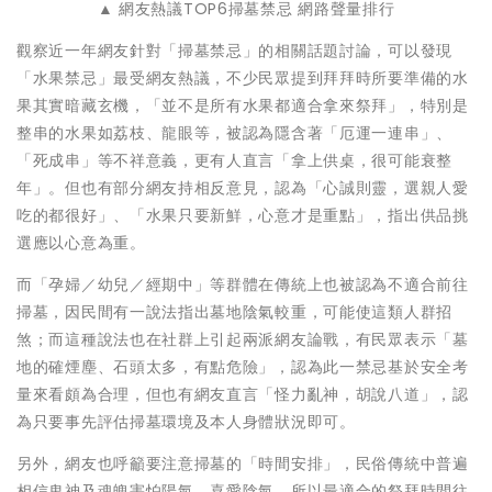
▲ 網友熱議TOP6掃墓禁忌 網路聲量排行
觀察近一年網友針對「掃墓禁忌」的相關話題討論，可以發現
「水果禁忌」最受網友熱議，不少民眾提到拜拜時所要準備的水
果其實暗藏玄機，「並不是所有水果都適合拿來祭拜」，特別是
整串的水果如荔枝、龍眼等，被認為隱含著「厄運一連串」、
「死成串」等不祥意義，更有人直言「拿上供桌，很可能衰整
年」。但也有部分網友持相反意見，認為「心誠則靈，選親人愛
吃的都很好」、「水果只要新鮮，心意才是重點」，指出供品挑
選應以心意為重。
而「孕婦／幼兒／經期中」等群體在傳統上也被認為不適合前往
掃墓，因民間有一說法指出墓地陰氣較重，可能使這類人群招
煞；而這種說法也在社群上引起兩派網友論戰，有民眾表示「墓
地的確煙塵、石頭太多，有點危險」，認為此一禁忌基於安全考
量來看頗為合理，但也有網友直言「怪力亂神，胡說八道」，認
為只要事先評估掃墓環境及本人身體狀況即可。
另外，網友也呼籲要注意掃墓的「時間安排」，民俗傳統中普遍
相信鬼神及魂魄害怕陽氣、喜愛陰氣，所以最適合的祭拜時間往