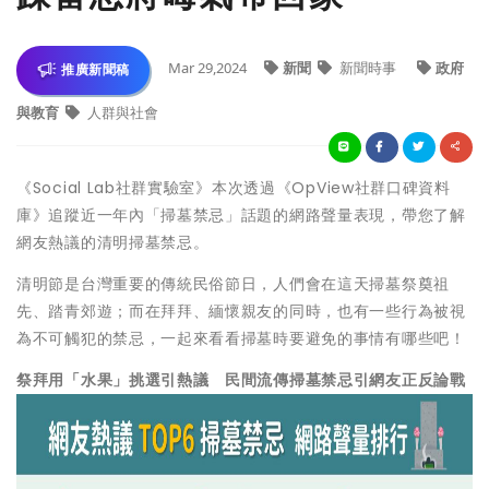
Mar 29,2024
新聞
新聞時事
政府
推廣新聞稿
與教育
人群與社會
《Social Lab社群實驗室》本次透過《OpView社群口碑資料
庫》追蹤近一年內「掃墓禁忌」話題的網路聲量表現，帶您了解
網友熱議的清明掃墓禁忌。
清明節是台灣重要的傳統民俗節日，人們會在這天掃墓祭奠祖
先、踏青郊遊；而在拜拜、緬懷親友的同時，也有一些行為被視
為不可觸犯的禁忌，一起來看看掃墓時要避免的事情有哪些吧！
祭拜用「水果」挑選引熱議 民間流傳掃墓禁忌引網友正反論戰