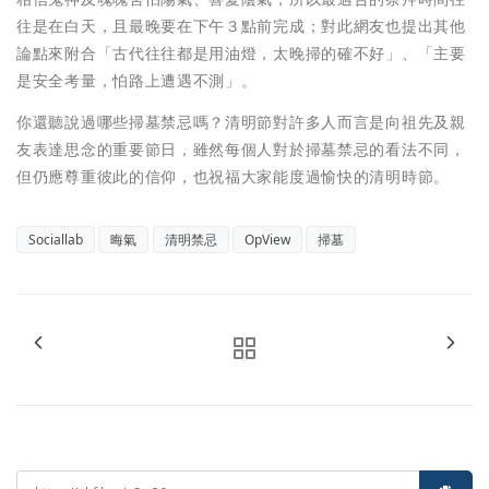
往是在白天，且最晚要在下午３點前完成；對此網友也提出其他
論點來附合「古代往往都是用油燈，太晚掃的確不好」、「主要
是安全考量，怕路上遭遇不測」。
你還聽說過哪些掃墓禁忌嗎？清明節對許多人而言是向祖先及親
友表達思念的重要節日，雖然每個人對於掃墓禁忌的看法不同，
但仍應尊重彼此的信仰，也祝福大家能度過愉快的清明時節。
Sociallab
晦氣
清明禁忌
OpView
掃墓