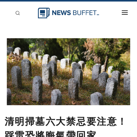
回到首頁
新聞稿分類
登入
刊登
清明掃墓六大禁忌要注意！
踩雷恐將晦氣帶回家