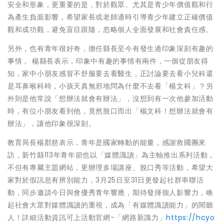
安全和形象，更重要的是，對於觀眾、尤其是青少年價值觀和行
為產生負面影響，希望家長或老師適時引導青少年建立正確價值
觀和成功觀，避免盲目跟隨，忽略個人全面發展和社會責任感。
另外，也有青年很好奇，擔任縣長至今有發生過印象深刻有趣的
事情， 楊縣長表示，印象中有趣的事情有兩件，一個從朋友得
知，家中小朋友感冒不舒服要去看醫生，正討論要去看小兒科還
是耳鼻喉科時，小孩天真無邪地問為什麼不去看「楊文科」？另
外則是他常說「想辦法就會有辦法」，沒想到有一次他參加活動
時，有位小朋友看到他，竟然脫口而出「楊文科！想辦法就會有
辦法」，讓他印象很深刻。
教育局長楊郡慈表示，青年是國家轉動的能量，感謝救國團來
訪，新竹縣113年青年節也以「媒體識讀」為主軸推出系列活動，
不但有專屬主題網站，更辦理多場講座、脫口秀等活動，希望大
家對於假訊息有辨別能力，3月25日至31日更發起社群串聯活
動，同步邀請今日與會優秀青年響應，期待發揮個人影響力，喚
起社會大眾對媒體識讀的重視，成為「有媒體識讀能力」的閱聽
人！詳細活動資訊可上活動官網-「網路新識力」
https://hcyo