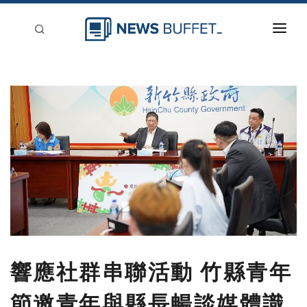
回到首頁
新聞稿分類
登入
刊登
響應社群串聯活動 竹縣青年
節邀青年與縣長暢談媒體識