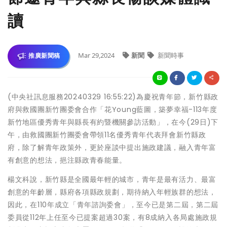
讀
Mar 29,2024
新聞
新聞時事
推廣新聞稿
(中央社訊息服務20240329 16:55:22)為慶祝青年節，新竹縣政
府與救國團新竹團委會合作「花Young藍圖，築夢幸福-113年度
新竹地區優秀青年與縣長有約暨機關參訪活動」，在今(29日)下
午，由救國團新竹團委會帶領11名優秀青年代表拜會新竹縣政
府，除了解青年政策外，更於座談中提出施政建議，融入青年富
有創意的想法，挹注縣政青春能量。
楊文科說，新竹縣是全國最年輕的城市，青年是最有活力、最富
創意的年齡層，縣府各項縣政規劃，期待納入年輕族群的想法，
因此，在110年成立「青年諮詢委會」，至今已是第二屆，第二屆
委員從112年上任至今已提案超過30案，有8成納入各局處施政規