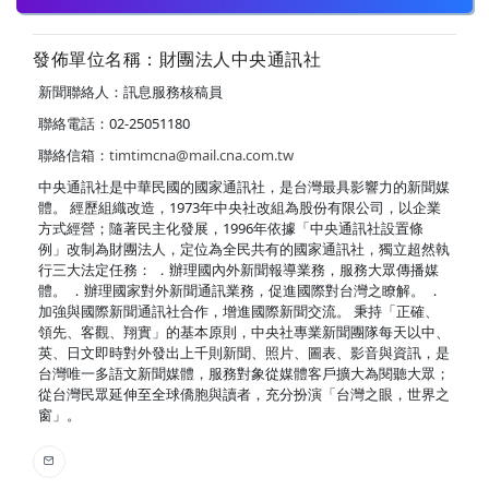
發佈單位名稱：財團法人中央通訊社
新聞聯絡人：訊息服務核稿員
聯絡電話：02-25051180
聯絡信箱：
timtimcna@mail.cna.com.tw
中央通訊社是中華民國的國家通訊社，是台灣最具影響力的新聞媒
體。 經歷組織改造，1973年中央社改組為股份有限公司，以企業
方式經營；隨著民主化發展，1996年依據「中央通訊社設置條
例」改制為財團法人，定位為全民共有的國家通訊社，獨立超然執
行三大法定任務： ．辦理國內外新聞報導業務，服務大眾傳播媒
體。 ．辦理國家對外新聞通訊業務，促進國際對台灣之瞭解。 ．
加強與國際新聞通訊社合作，增進國際新聞交流。 秉持「正確、
領先、客觀、翔實」的基本原則，中央社專業新聞團隊每天以中、
英、日文即時對外發出上千則新聞、照片、圖表、影音與資訊，是
台灣唯一多語文新聞媒體，服務對象從媒體客戶擴大為閱聽大眾；
從台灣民眾延伸至全球僑胞與讀者，充分扮演「台灣之眼，世界之
窗」。