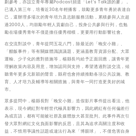
劃參考，亦設立青年專屬Podcast頻道「Let’s Talk誰的麥」，
已邁入第三年，培養近30名年輕播客，鼓勵更多青年勇於表達自
己，還辦理多場次的青年培力及志願服務活動，累積參與人次超
過2000人，均鼓勵年輕人貢獻自己，投身公共參與行列，也勉
勵在場優秀青年不僅是擔任優秀楷模，更要用行動影響社會。
在交流對談中，青年提問五花八門，除最近的「晚安小雞」、
「醋飯事件」等有關媒體識讀議題，更涵蓋教育資源分配、大眾
運輸、少子化的應對措施等，楊縣長均給予正面回應，讓青年更
理解政策內容及用意，增加認同與支持，希望透過對談交流，傾
聽青年更多元新穎的聲音，縣府也會持續推動各項公共設施、教
育、人才培力及輔導等相關措施，與青年一同打造更美好的城
市。
眾多提問中，楊縣長對「晚安小雞」造假影片事件提出看法，他
表示，現今網紅對年輕世代極具影響力，因此網紅有任何偏差行
為或言語，都有可能被社群及媒體放大甚至批判。此事件再次引
發大眾對網紅文化負面影響的反思，且其為追求高關注度和收
益，不惜用爭議性話題或違法行為來「博眼球」，不僅危害自身