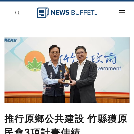
回到首頁
新聞稿分類
登入
刊登
推行原鄉公共建設 竹縣獲原
民會3項計畫佳績