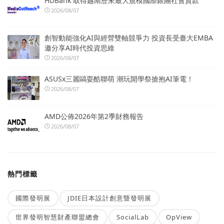
HDBank 取得越南歷來最大規模國際銀團社會貸款
2026/08/07
創智動能強化AI與經營雙軸競爭力 投資長受臺大EMBA
邀分享AI時代投資思維
2026/08/07
ASUSx三麗鷗耍酷聯萌 潮玩開學祭搶抱AI筆電！
2026/08/07
AMD公佈2026年第2季財務報告
2026/08/07
熱門標籤
國際發明展
JDIE日本設計創意暨發明展
世界發明智慧財產聯盟總會
SocialLab
OpView