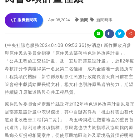
Apr 08,2024
新聞
新聞時事
推廣新聞稿
(中央社訊息服務20240408 09:53:36)好消息! 新竹縣政府參
與原住民族委員會指導「原住民族部落特色道路改善計畫」、
「公共工程施工查核計畫」及「宜居部落建設計畫」，於112年度
考核評分作業獲得第一名及第二名佳績，成為全國唯一囊括所有
工程獎項的機關，新竹縣政府原住民族行政處長雲天寶日前在主
管會報中獻獎給縣長楊文科，楊文科也讚許原民處的努力，期望
持續提升原鄉道路與公共工程品質。
原住民族委員會肯定新竹縣政府於112年特色道路改善計畫以及宜
居部落建設計畫中表現傑出，其中自辦案件為「桃山村雲山替代
道路北段改善工程(第二期)」，為五峰鄉通往觀霧地區的重要替
代道路，順利達成各項指標，原民處也致力於指導及協助轄內原
民鄉公所提報相關案件，促使原民地區道路及環境品質獲得明顯