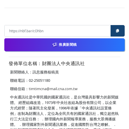
推廣新聞稿
發佈單位名稱：財團法人中央通訊社
新聞聯絡人：訊息服務核稿員
聯絡電話：02-25051180
聯絡信箱：
timtimcna@mail.cna.com.tw
中央通訊社是中華民國的國家通訊社，是台灣最具影響力的新聞媒
體。 經歷組織改造，1973年中央社改組為股份有限公司，以企業
方式經營；隨著民主化發展，1996年依據「中央通訊社設置條
例」改制為財團法人，定位為全民共有的國家通訊社，獨立超然執
行三大法定任務： ．辦理國內外新聞報導業務，服務大眾傳播媒
體。 ．辦理國家對外新聞通訊業務，促進國際對台灣之瞭解。 ．