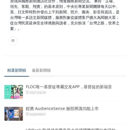
加強與國際新聞通訊社合作，增進國際新聞交流。 秉持「正確、
領先、客觀、翔實」的基本原則，中央社專業新聞團隊每天以中、
英、日文即時對外發出上千則新聞、照片、圖表、影音與資訊，是
台灣唯一多語文新聞媒體，服務對象從媒體客戶擴大為閱聽大眾；
從台灣民眾延伸至全球僑胞與讀者，充分扮演「台灣之眼，世界之
窗」。
精選新聞稿
最新新聞稿
FLOC唯一基督徒專屬交友APP，基督徒的新福音
2021/03/29
鎧應 AudienceSense 臉部辨識功能上市
2026/08/07