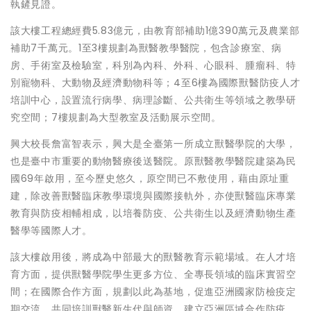
執鏟見證。
該大樓工程總經費5.83億元，由教育部補助1億390萬元及農業部
補助7千萬元。1至3樓規劃為獸醫教學醫院，包含診療室、病
房、手術室及檢驗室，科別為內科、外科、心眼科、腫瘤科、特
別寵物科、大動物及經濟動物科等；4至6樓為國際獸醫防疫人才
培訓中心，設置流行病學、病理診斷、公共衛生等領域之教學研
究空間；7樓規劃為大型教室及活動展示空間。
興大校長詹富智表示，興大是全臺第一所成立獸醫學院的大學，
也是臺中市重要的動物醫療後送醫院。原獸醫教學醫院建築為民
國69年啟用，至今歷史悠久，原空間已不敷使用，藉由原址重
建，除改善獸醫臨床教學環境與國際接軌外，亦使獸醫臨床專業
教育與防疫相輔相成，以培養防疫、公共衛生以及經濟動物生產
醫學等國際人才。
該大樓啟用後，將成為中部最大的獸醫教育示範場域。在人才培
育方面，提供獸醫學院學生更多方位、全專長領域的臨床實習空
間；在國際合作方面，規劃以此為基地，促進亞洲國家防檢疫定
期交流，共同培訓獸醫新生代與師資，建立亞洲區域合作防疫