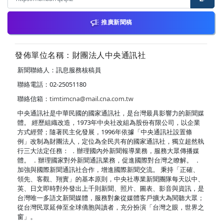
推廣新聞稿
發佈單位名稱：財團法人中央通訊社
新聞聯絡人：訊息服務核稿員
聯絡電話：02-25051180
聯絡信箱：
timtimcna@mail.cna.com.tw
中央通訊社是中華民國的國家通訊社，是台灣最具影響力的新聞媒
體。 經歷組織改造，1973年中央社改組為股份有限公司，以企業
方式經營；隨著民主化發展，1996年依據「中央通訊社設置條
例」改制為財團法人，定位為全民共有的國家通訊社，獨立超然執
行三大法定任務： ．辦理國內外新聞報導業務，服務大眾傳播媒
體。 ．辦理國家對外新聞通訊業務，促進國際對台灣之瞭解。 ．
加強與國際新聞通訊社合作，增進國際新聞交流。 秉持「正確、
領先、客觀、翔實」的基本原則，中央社專業新聞團隊每天以中、
英、日文即時對外發出上千則新聞、照片、圖表、影音與資訊，是
台灣唯一多語文新聞媒體，服務對象從媒體客戶擴大為閱聽大眾；
從台灣民眾延伸至全球僑胞與讀者，充分扮演「台灣之眼，世界之
窗」。