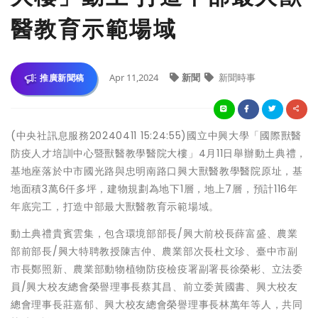
醫教育示範場域
Apr 11,2024
新聞
新聞時事
推廣新聞稿
(中央社訊息服務20240411 15:24:55)國立中興大學「國際獸醫
防疫人才培訓中心暨獸醫教學醫院大樓」4月11日舉辦動土典禮，
基地座落於中市國光路與忠明南路口興大獸醫教學醫院原址，基
地面積3萬6仟多坪，建物規劃為地下1層，地上7層，預計116年
年底完工，打造中部最大獸醫教育示範場域。
動土典禮貴賓雲集，包含環境部部長/興大前校長薛富盛、農業
部前部長/興大特聘教授陳吉仲、農業部次長杜文珍、臺中市副
市長鄭照新、農業部動物植物防疫檢疫署副署長徐榮彬、立法委
員/興大校友總會榮譽理事長蔡其昌、前立委黃國書、興大校友
總會理事長莊嘉郁、興大校友總會榮譽理事長林萬年等人，共同