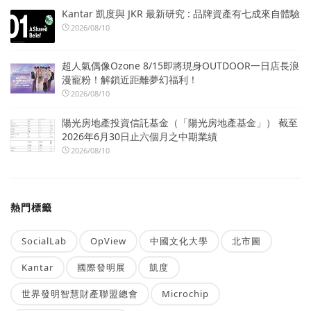
Kantar 凱度與 JKR 最新研究 : 品牌資產有七成來自體驗
2026/08/10
超人氣偶像Ozone 8/15即將現身OUTDOOR一日店長浪
漫寵粉！解鎖近距離夢幻福利！
2026/08/10
陽光房地產投資信託基金（「陽光房地產基金」） 截至
2026年6月30日止六個月之中期業績
2026/08/10
熱門標籤
SocialLab
OpView
中國文化大學
北市圖
Kantar
國際發明展
凱度
世界發明智慧財產聯盟總會
Microchip