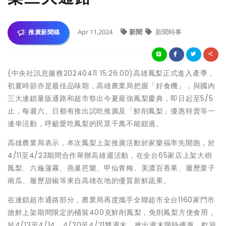
Apr 11,2024
新聞
新聞時事
推廣新聞稿
(中央社訊息服務20240411 15:26:00)高雄鳳梨正式進入產季，
初夏時節亦是最佳品味期，高雄農業局把握「好食機」，與國內
三大連鎖量販通路和超市祭出今夏最強鳳梨慶典，即日起至5/5
止，每週六、日都有推出試吃推廣及「鮮削鳳梨」優惠特賣等一
連串活動，呼籲愛吃鳳梨的民眾千萬不能錯過。
高雄農業局表示，本次鳳梨上架推廣活動於家樂福率先開跑，於
4/11至4/23期間合作舉辦高雄週活動，在全台65家店上架大樹
鳳梨、六龜蓮霧、燕巢芭樂、甲仙青梅、美濃百香果、履歷栗子
南瓜、履歷甜椒等來自高雄在地的優質新鮮蔬果。
在連鎖超市通路部分，農業局再度攜手全聯超市全台1160家門市
搶鮮上架期間限定的桶裝400克鮮削鳳梨，免削鳳梨方便食用，
於4/13至4/14、4/20至4/21雙週末，推出週末限時優惠，歡迎