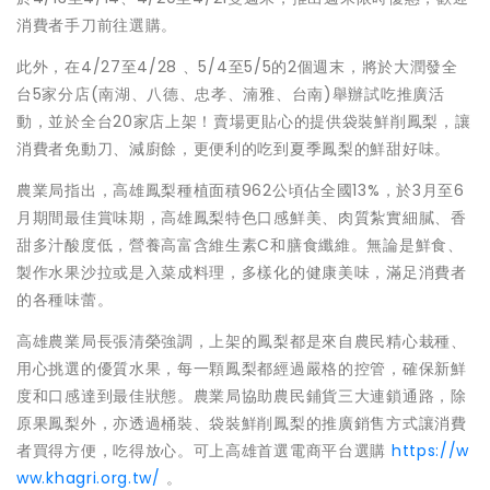
消費者手刀前往選購。
此外，在4/27至4/28 、5/4至5/5的2個週末，將於大潤發全
台5家分店(南湖、八德、忠孝、湳雅、台南)舉辦試吃推廣活
動，並於全台20家店上架！賣場更貼心的提供袋裝鮮削鳳梨，讓
消費者免動刀、減廚餘，更便利的吃到夏季鳳梨的鮮甜好味。
農業局指出，高雄鳳梨種植面積962公頃佔全國13%，於3月至6
月期間最佳賞味期，高雄鳳梨特色口感鮮美、肉質紮實細膩、香
甜多汁酸度低，營養高富含維生素C和膳食纖維。無論是鮮食、
製作水果沙拉或是入菜成料理，多樣化的健康美味，滿足消費者
的各種味蕾。
高雄農業局長張清榮強調，上架的鳳梨都是來自農民精心栽種、
用心挑選的優質水果，每一顆鳳梨都經過嚴格的控管，確保新鮮
度和口感達到最佳狀態。農業局協助農民鋪貨三大連鎖通路，除
原果鳳梨外，亦透過桶裝、袋裝鮮削鳳梨的推廣銷售方式讓消費
者買得方便，吃得放心。可上高雄首選電商平台選購
https://w
ww.khagri.org.tw/
。