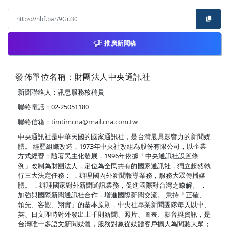
推廣新聞稿
發佈單位名稱：財團法人中央通訊社
新聞聯絡人：訊息服務核稿員
聯絡電話：02-25051180
聯絡信箱：
timtimcna@mail.cna.com.tw
中央通訊社是中華民國的國家通訊社，是台灣最具影響力的新聞媒
體。 經歷組織改造，1973年中央社改組為股份有限公司，以企業
方式經營；隨著民主化發展，1996年依據「中央通訊社設置條
例」改制為財團法人，定位為全民共有的國家通訊社，獨立超然執
行三大法定任務： ．辦理國內外新聞報導業務，服務大眾傳播媒
體。 ．辦理國家對外新聞通訊業務，促進國際對台灣之瞭解。 ．
加強與國際新聞通訊社合作，增進國際新聞交流。 秉持「正確、
領先、客觀、翔實」的基本原則，中央社專業新聞團隊每天以中、
英、日文即時對外發出上千則新聞、照片、圖表、影音與資訊，是
台灣唯一多語文新聞媒體，服務對象從媒體客戶擴大為閱聽大眾；