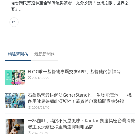
從台灣民眾延伸至全球僑胞與讀者，充分扮演「台灣之眼，世界之
窗」。
精選新聞稿
最新新聞稿
FLOC唯一基督徒專屬交友APP，基督徒的新福音
2021/03/29
石墨點穴最快解法GenerStand推「生物能電池」一機
多用健康兼顧能源韌性！募資將啟動填問卷抽好禮
2026/08/10
一杯咖啡，喝的不只是風味：Kantar 凱度揭密台灣消費
者正以永續標準重新選擇咖啡品牌
2026/08/10