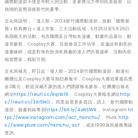
國際動漫節不僅是年輕人的活動，更要將活力帶到民眾眼前，以
熱情的姿態迎接新竹的夏季。
文化局說明，「漫人祭－2024新竹國際動漫節」規劃「國際展
覽ｘ祭典舞台ｘ漫人市集」三大活動區域，5月25日至5月26日
為期兩天的活動，包含國際及台灣知名漫畫、動畫作品展出，動
漫音樂祭、Cosplay大賽、見面會及工作坊等，並邀請有創意的
漫畫繪師，或是對角色扮演有興趣的漫人們共襄盛舉，活動內容
相當豐富，精彩可期。
文化局補充，即日起「漫人祭－2024新竹國際動漫節」動漫社
團攤位及Cosplay大賽等熱烈募集中，Cosplay大賽冠軍最高獎
金3萬元，歡迎深藏不露的漫人們踴躍報名參加，社團攤位報名
網址
https://reurl.cc/Rqnb19
、Cosplay大賽報名網址
http
s://reurl.cc/3Xr5NO
。民眾如需更多資訊，請上「新竹國際動
漫節」臉書粉絲專頁
https://bit.ly/4aNtlWk
、Instagram
ht
tps://www.instagram.com/acf_hsinchu/
、Plurk
http
s://www.plurk.com/hsinchu_acf
，或洽1999為民服務專線
查詢。