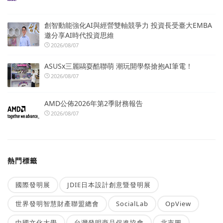
創智動能強化AI與經營雙軸競爭力 投資長受臺大EMBA
邀分享AI時代投資思維
2026/08/07
ASUSx三麗鷗耍酷聯萌 潮玩開學祭搶抱AI筆電！
2026/08/07
AMD公佈2026年第2季財務報告
2026/08/07
熱門標籤
國際發明展
JDIE日本設計創意暨發明展
世界發明智慧財產聯盟總會
SocialLab
OpView
中國文化大學
台灣發明商品促進協會
北市圖