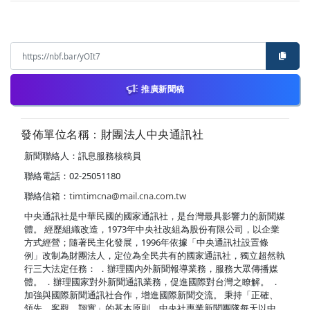
推廣新聞稿
發佈單位名稱：財團法人中央通訊社
新聞聯絡人：訊息服務核稿員
聯絡電話：02-25051180
聯絡信箱：
timtimcna@mail.cna.com.tw
中央通訊社是中華民國的國家通訊社，是台灣最具影響力的新聞媒
體。 經歷組織改造，1973年中央社改組為股份有限公司，以企業
方式經營；隨著民主化發展，1996年依據「中央通訊社設置條
例」改制為財團法人，定位為全民共有的國家通訊社，獨立超然執
行三大法定任務： ．辦理國內外新聞報導業務，服務大眾傳播媒
體。 ．辦理國家對外新聞通訊業務，促進國際對台灣之瞭解。 ．
加強與國際新聞通訊社合作，增進國際新聞交流。 秉持「正確、
領先、客觀、翔實」的基本原則，中央社專業新聞團隊每天以中、