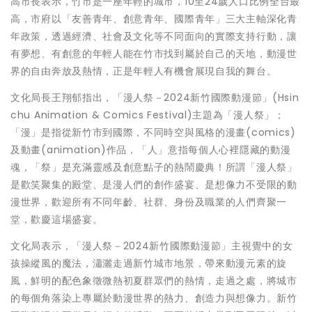
高市長表示，竹市是一座年輕的城市，10至24歲人口比例全台最
高，市府以「友善青年、創意青年、國際青年」三大主軸深化青
年政策，透過經濟、社會及文化等不同面向的實際支持行動，讓
有夢想、有創意的年輕人能在竹市找到屬於自己的天地，動漫世
界的自由奔放及熱情，正是年輕人有機會展現自我的舞台。
文化局長王翔郁指出，「漫人祭－2024新竹國際動漫節」(Hsin
chu Animation & Comics Festival)主題為「漫人祭」；
「漫」是指從新竹市到國際，不同時空與風格的漫畫(comics)
及動畫(animation)作品，「人」意指每個人心裡隱藏的動漫
魂，「祭」是充滿靈感及創意點子的熱鬧慶典！所謂「漫人祭」
是歡笑聚集的殿堂、是漫人們的創作盛宴、是想像力不受限的動
漫世界，歡迎所有不同年齡、社群、身份及職業的人們齊聚一
堂，歡慶這場盛宴。
文化局表示，「漫人祭－2024新竹國際動漫節」主視覺中的女
孩操縱風的魔法，瀟灑走過新竹城市地景，帶來動漫元素的旋
風，鮮明的配色象徵微熱初夏群眾們的熱情，走過之處，將城市
的每個角落染上專屬於動漫世界的熱力、創造力與想像力。新竹