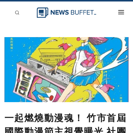
回到首頁
新聞稿分類
登入
刊登
一起燃燒動漫魂！ 竹市首屆
國際動漫節主視覺曝光 社團