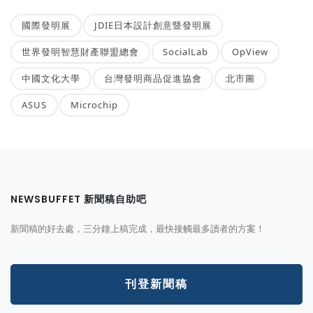
國際發明展
JDIE日本設計創意暨發明展
世界發明智慧財產聯盟總會
SocialLab
OpView
中國文化大學
台灣發明商品促進協會
北市圖
ASUS
Microchip
NEWSBUFFET 新聞稿自助吧
新聞稿的好去處，三分鐘上稿完成，最快接觸最多讀者的方案！
刊登新聞稿