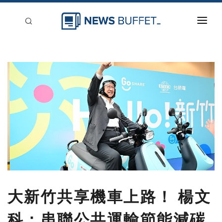
回到首頁
新聞稿分類
登入
刊登
大新竹共享機車上路！ 楊文
科：串聯公共運輸節能減碳