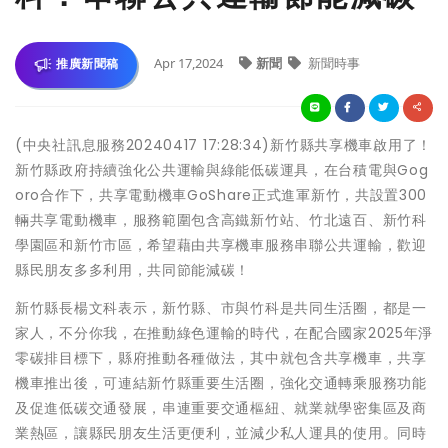
Apr 17,2024
新聞
新聞時事
推廣新聞稿
(中央社訊息服務20240417 17:28:34)新竹縣共享機車啟用了！
新竹縣政府持續強化公共運輸與綠能低碳運具，在台積電與Gog
oro合作下，共享電動機車GoShare正式進軍新竹，共設置300
輛共享電動機車，服務範圍包含高鐵新竹站、竹北遠百、新竹科
學園區和新竹市區，希望藉由共享機車服務串聯公共運輸，歡迎
縣民朋友多多利用，共同節能減碳！
新竹縣長楊文科表示，新竹縣、市與竹科是共同生活圈，都是一
家人，不分你我，在推動綠色運輸的時代，在配合國家2025年淨
零碳排目標下，縣府推動各種做法，其中就包含共享機車，共享
機車推出後，可連結新竹縣重要生活圈，強化交通轉乘服務功能
及促進低碳交通發展，串連重要交通樞紐、就業就學密集區及商
業熱區，讓縣民朋友生活更便利，並減少私人運具的使用。同時