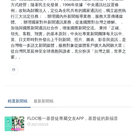
方式經營；隨著民主化發展，1996年依據「中央通訊社設置條
例」改制為財團法人，定位為全民共有的國家通訊社，獨立超然執
行三大法定任務： ．辦理國內外新聞報導業務，服務大眾傳播媒
體。 ．辦理國家對外新聞通訊業務，促進國際對台灣之瞭解。 ．
加強與國際新聞通訊社合作，增進國際新聞交流。 秉持「正確、
領先、客觀、翔實」的基本原則，中央社專業新聞團隊每天以中、
英、日文即時對外發出上千則新聞、照片、圖表、影音與資訊，是
台灣唯一多語文新聞媒體，服務對象從媒體客戶擴大為閱聽大眾；
從台灣民眾延伸至全球僑胞與讀者，充分扮演「台灣之眼，世界之
窗」。
精選新聞稿
最新新聞稿
FLOC唯一基督徒專屬交友APP，基督徒的新福音
2021/03/29