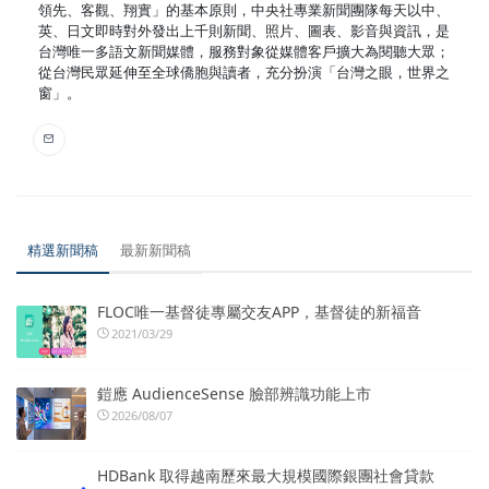
領先、客觀、翔實」的基本原則，中央社專業新聞團隊每天以中、
英、日文即時對外發出上千則新聞、照片、圖表、影音與資訊，是
台灣唯一多語文新聞媒體，服務對象從媒體客戶擴大為閱聽大眾；
從台灣民眾延伸至全球僑胞與讀者，充分扮演「台灣之眼，世界之
窗」。
精選新聞稿
最新新聞稿
FLOC唯一基督徒專屬交友APP，基督徒的新福音
2021/03/29
鎧應 AudienceSense 臉部辨識功能上市
2026/08/07
HDBank 取得越南歷來最大規模國際銀團社會貸款