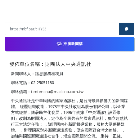
推廣新聞稿
發佈單位名稱：財團法人中央通訊社
新聞聯絡人：訊息服務核稿員
聯絡電話：02-25051180
聯絡信箱：
timtimcna@mail.cna.com.tw
中央通訊社是中華民國的國家通訊社，是台灣最具影響力的新聞媒
體。 經歷組織改造，1973年中央社改組為股份有限公司，以企業
方式經營；隨著民主化發展，1996年依據「中央通訊社設置條
例」改制為財團法人，定位為全民共有的國家通訊社，獨立超然執
行三大法定任務： ．辦理國內外新聞報導業務，服務大眾傳播媒
體。 ．辦理國家對外新聞通訊業務，促進國際對台灣之瞭解。 ．
加強與國際新聞通訊社合作，增進國際新聞交流。 秉持「正確、