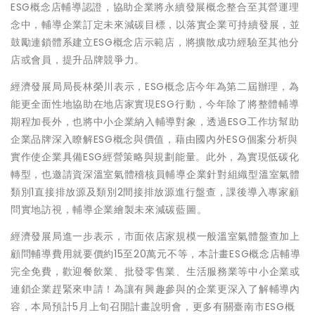
ESG概念店輔導認證，協助企業將永續發展概念整合至其營運理
念中，輔導企業訂定未來減碳目標，以落實企業可持續發展，並
鼓勵連鎖體系建立ESG概念店示範店，將擴散成功經驗至其他分
店或會員，提升品牌競爭力。
經濟發展局局長林榮川表示，ESG概念店今年為第二屆辦理，為
能更全面性地協助在地店家實現ESG行動，今年除了將整體輔導
期程加長外，也將中小企業納入輔導對象，透過ESG工作坊幫助
企業品牌深入瞭解ESG概念與價值，藉由國內外ESG個案分析與
實作使企業具備ESG經營策略與規劃能量。此外，為實現低碳化
轉型，也邀請資深溫室氣體稽核員輔導企業針對組織型溫室氣體
類別1直接排放源及類別2間接排放源進行盤查，課後導入專家顧
問實地訪視，輔導企業繪製未來減碳藍圖。
經濟發展局進一步表示，市面依店家規模一般溫室氣體盤查加上
顧問輔導費用就要價約15至20萬元不等，本計畫ESG概念店輔導
完全免費，歡迎餐飲業、批發零售業、生活服務業等中小企業或
連鎖企業趕緊來申請！為讓有興趣參與的企業更深入了解輔導內
容，本局預計5月上旬召開計畫說明會，更多有關臺南市ESG概