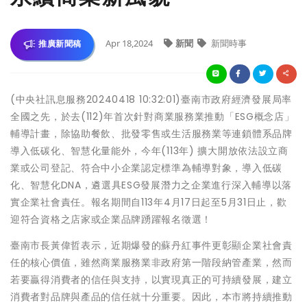
Apr 18,2024
新聞
新聞時事
推廣新聞稿
(中央社訊息服務20240418 10:32:01)臺南市政府經濟發展局率
全國之先，於去(112)年首次針對商業服務業推動「ESG概念店」
輔導計畫，除協助餐飲、批發零售或生活服務業等連鎖體系品牌
導入低碳化、智慧化量能外，今年(113年) 擴大開放依法設立商
業或公司登記、符合中小企業認定標準為輔導對象，導入低碳
化、智慧化DNA，遴選具ESG發展潛力之企業進行深入輔導以落
實企業社會責任。報名期間自113年4月17日起至5月31日止，歡
迎符合資格之店家或企業品牌踴躍報名徵選！
臺南市長黃偉哲表示，近期爆發的蘇丹紅事件更彰顯企業社會責
任的核心價值，雖然商業服務業非政府第一階段納管產業，然而
若要贏得消費者的信任與支持，以實現真正的可持續發展，建立
消費者對品牌與產品的信任就十分重要。因此，本市將持續推動