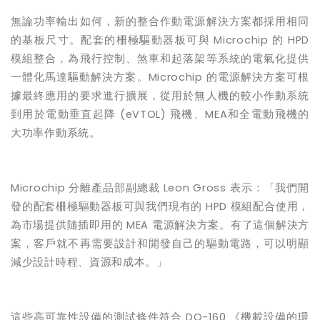
無論功率輸出如何，新的整合作動電源解決方案都採用相同
的基板尺寸。配套的柵極驅動器板可與
Microchip
的
HPD
模組整合，為飛行控制、煞車和起落架等系統的電氣化提供
一體化馬達驅動解決方案。
Microchip
的電源解決方案可根
據最終應用的要求進行擴展，從用於無人機的較小作動系統
到用於電動垂直起降
(eVTOL)
飛機、
MEA
和全電動飛機的
大功率作動系統。
Microchip
分離產品部副總裁
Leon Gross
表示：「我們開
發的配套柵極驅動器板可與我們現有的
HPD
模組配合使用，
為市場提供隨插即用的
MEA
電源解決方案。有了這個解決方
案，客戶就不再需要設計和開發自己的驅動電路，可以明顯
減少設計時程、資源和成本。」
這些高可靠性設備的測試條件符合
DO-160
《機載設備的環