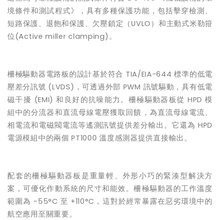
境條件和測試程式》，具有多種保護功能，包括擊穿檢測、
短路保護、退飽和保護、欠壓鎖定（
UVLO
）和主動式米勒箝
位
(Active miller clamping)
。
柵極驅動器電路板的設計基於符合
TIA/EIA-644
標準的低電
壓差分訊號
(LVDS)
，可透過外部
PWM
訊號驅動，具有低電
磁干擾
(EMI)
和良好的抗噪能力。柵極驅動器板從
HPD
模
組中的分流器和直流母線電壓獲取回饋，為直流母線電流、
相電流和電磁閥電流等遙測訊號提供差分輸出。它還為
HPD
電源模組中的兩個
PT1000
溫度感測器提供直接輸出。
配套的柵極驅動器板是重量輕、外形小巧的緊湊型解決方
案，可優化作動系統的尺寸和能效。柵極驅動器的工作溫度
範圍為
-55°C
至
+110°C
，這對於經常暴露在惡劣環境中的
航空應用至關重要。