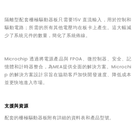
隔離型配套柵極驅動器板只需要
15V
直流輸入，用於控制和
驅動電路；所需的所有其他電壓均在板卡上產生。這大幅減
少了系統元件的數量，簡化了系統佈線。
Microchip
透過將電源產品與
FPGA
、微控制器、安全、記
憶體和計時器整合，為
MEA
提供全面的解決方案。
Microchi
p
的解決方案設計宗旨在協助客戶加快開發速度、降低成本
並更快地進入市場。
支援與資源
配套的柵極驅動器板附有詳細的資料表和產品型號。