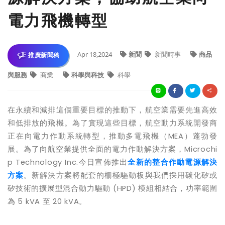
電力飛機轉型
Apr 18,2024
新聞
新聞時事
商品
推廣新聞稿
與服務
商業
科學與科技
科學
在永續和減排這個重要目標的推動下，航空業需要先進高效
和低排放的飛機。為了實現這些目標，航空動力系統開發商
正在向電力作動系統轉型，推動多電飛機（
MEA
）蓬勃發
展。為了向航空業提供全面的電力作動解決方案，
Microchi
p Technology Inc.
今日宣佈推出
全新的
整合
作動電源解決
方案
。新解決方案將配套的柵極驅動板與我們採用碳化矽或
矽技術的擴展型混合動力驅動
(HPD)
模組相結合，功率範圍
為
5 kVA
至
20 kVA
。